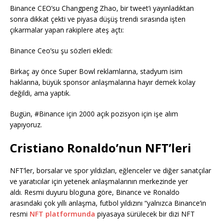
Binance CEO’su Changpeng Zhao, bir tweet’i yayınladıktan
sonra dikkat çekti ve piyasa düşüş trendi sırasında işten
çıkarmalar yapan rakiplere ateş açtı:
Binance Ceo’su şu sözleri ekledi:
Birkaç ay önce Super Bowl reklamlarına, stadyum isim
haklarına, büyük sponsor anlaşmalarına hayır demek kolay
değildi, ama yaptık.
Bugün, #Binance için 2000 açık pozisyon için işe alım
yapıyoruz.
Cristiano Ronaldo’nun NFT’leri
NFT’ler, borsalar ve spor yıldızları, eğlenceler ve diğer sanatçılar
ve yaratıcılar için yetenek anlaşmalarının merkezinde yer
aldı. Resmi duyuru bloguna göre, Binance ve Ronaldo
arasındaki çok yıllı anlaşma, futbol yıldızını “yalnızca Binance’in
resmi
NFT platformunda
piyasaya sürülecek bir dizi NFT