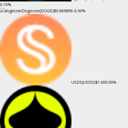
0.10%
Dogecoin(DOGE)
$0.069896
-0.30%
USDS(USDS)
$1.00
0.00%