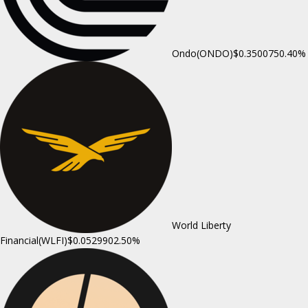
Ondo(ONDO)
$0.350075
0.40%
World Liberty
Financial(WLFI)
$0.052990
2.50%