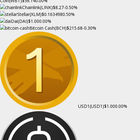
Coin(WBT)
$56.14
0.00%
Chainlink(LINK)
$8.27
-0.50%
Stellar(XLM)
$0.163498
0.50%
Dai(DAI)
$1.00
0.00%
Bitcoin Cash(BCH)
$215.68
-0.30%
USD1(USD1)
$1.00
0.00%