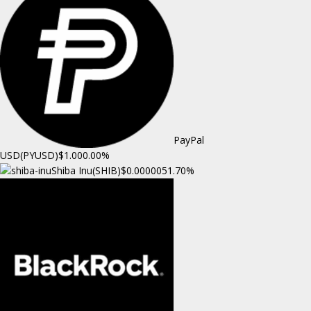
PayPal
USD(PYUSD)
$1.00
0.00%
Shiba Inu(SHIB)
$0.000005
1.70%