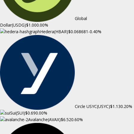
Global
Dollar(USDG)
$1.00
0.00%
Hedera(HBAR)
$0.068681
-0.40%
Circle USYC(USYC)
$1.13
0.20%
Sui(SUI)
$0.69
0.00%
Avalanche(AVAX)
$6.52
0.60%