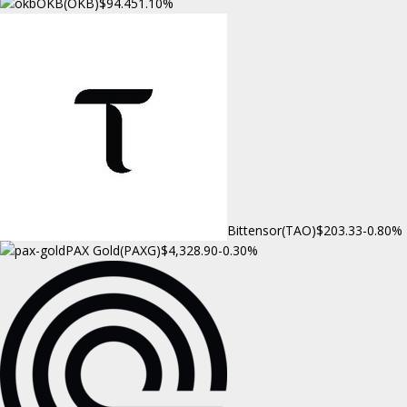
OKB(OKB)
$94.45
1.10%
Bittensor(TAO)
$203.33
-0.80%
PAX Gold(PAXG)
$4,328.90
-0.30%