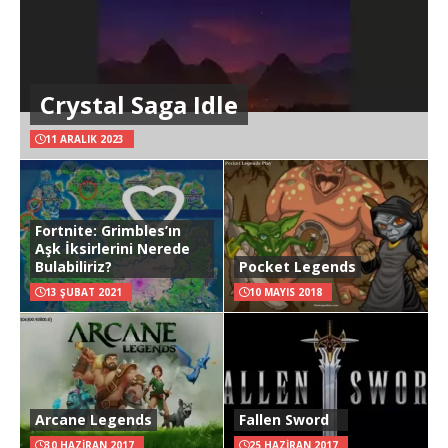
Crystal Saga Idle
11 ARALIK 2023
Fortnite: Grimbles’ın
Aşk İksirlerini Nerede
Bulabiliriz?
Pocket Legends
13 ŞUBAT 2021
10 MAYIS 2018
Arcane Legends
Fallen Sword
30 HAZIRAN 2017
25 HAZIRAN 2017