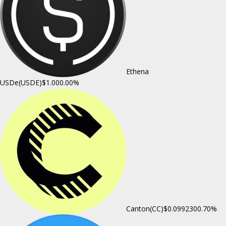
Ethena
USDe(USDE)
$1.00
0.00%
Canton(CC)
$0.099230
0.70%