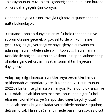
koleksiyonunun” yüzü olarak göreceğinden, bu durum burada
bir kez daha geçerliliğini koruyor.
Gönderide ayrıca CZ’nin imzayla ilgili bazı düşüncelerine de
atıfta bulunuluyor:
“Cristiano Ronaldo dünyanın en iyi futbolcularından biri ve
sporun ötesine geçerek birçok sektörde bir ikon haline
geldi. Özgünlüğü, yeteneği ve hayır işleriyle dünyanın en
adanmış hayran kitlelerinden birini topladı… Hayranlarına
Ronaldo ile bağlantı kurmaları ve ikonik bir spor tarihine sahip
olmaları için özel katılım fırsatları sunmaktan heyecan
duyuyoruz.”
Anlaşmayla ilgili finansal ayrıntılar veya beklentiler henüz
açıklanmadı ve raporlara göre ilk Ronaldo NFT sürümünün
2022’de bir tarihte çıkması planlanıyor. Ronaldo, blok zinciri ve
NFT odaklı ortaklıkları benimseme konusunda diğer futbol
efsanesi Lionel Messi’ye (ve spordaki diğer birçok yıldıza)
katılacak, ancak bugüne kadar yeteneklerle merkezileştirilmiş
değişim ortaklıklarını değerlendirmede başarı için çok az ölçüt