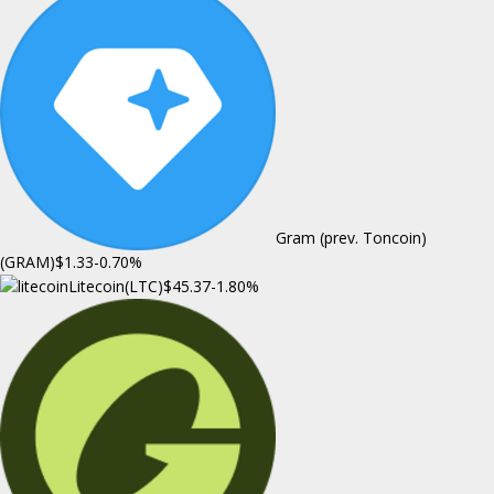
Gram (prev. Toncoin)
(GRAM)
$1.33
-0.70%
Litecoin(LTC)
$45.37
-1.80%