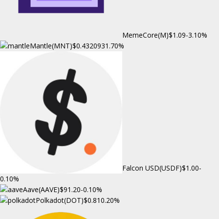
MemeCore(M)
$1.09
-3.10%
Mantle(MNT)
$0.432093
1.70%
Falcon USD(USDF)
$1.00
-
0.10%
Aave(AAVE)
$91.20
-0.10%
Polkadot(DOT)
$0.81
0.20%