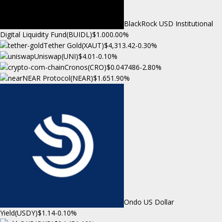
BlackRock USD Institutional
Digital Liquidity Fund(BUIDL)
$1.00
0.00%
Tether Gold(XAUT)
$4,313.42
-0.30%
Uniswap(UNI)
$4.01
-0.10%
Cronos(CRO)
$0.047486
-2.80%
NEAR Protocol(NEAR)
$1.65
1.90%
Ondo US Dollar
Yield(USDY)
$1.14
-0.10%