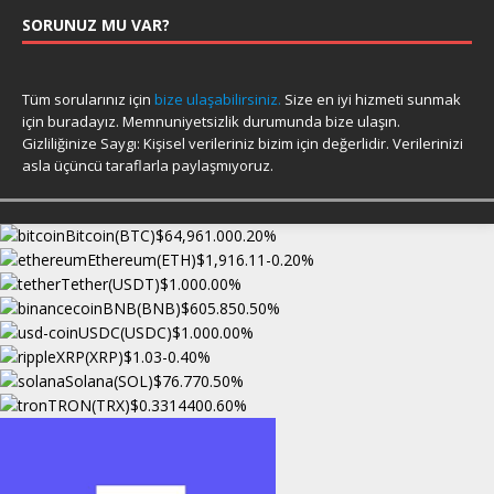
SORUNUZ MU VAR?
Tüm sorularınız için
bize ulaşabilirsiniz.
Size en iyi hizmeti sunmak
için buradayız. Memnuniyetsizlik durumunda bize ulaşın.
Gizliliğinize Saygı: Kişisel verileriniz bizim için değerlidir. Verilerinizi
asla üçüncü taraflarla paylaşmıyoruz.
Bitcoin(BTC)
$64,961.00
0.20%
Ethereum(ETH)
$1,916.11
-0.20%
Tether(USDT)
$1.00
0.00%
BNB(BNB)
$605.85
0.50%
USDC(USDC)
$1.00
0.00%
XRP(XRP)
$1.03
-0.40%
Solana(SOL)
$76.77
0.50%
TRON(TRX)
$0.331440
0.60%