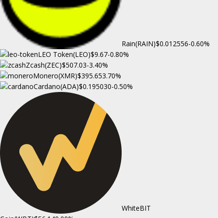
Rain(RAIN)
$0.012556
-0.60%
LEO Token(LEO)
$9.67
-0.80%
Zcash(ZEC)
$507.03
-3.40%
Monero(XMR)
$395.65
3.70%
Cardano(ADA)
$0.195030
-0.50%
WhiteBIT