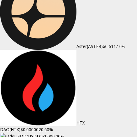
Aster(ASTER)
$0.61
1.10%
HTX
DAO(HTX)
$0.000002
0.60%
USDD(USDD)
$1.00
0.00%