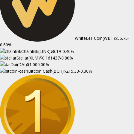
WhiteBIT Coin(WBT)
$55.75
-
0.60%
Chainlink(LINK)
$8.19
-0.40%
Stellar(XLM)
$0.161437
-0.80%
Dai(DAI)
$1.00
0.00%
Bitcoin Cash(BCH)
$215.33
-0.30%