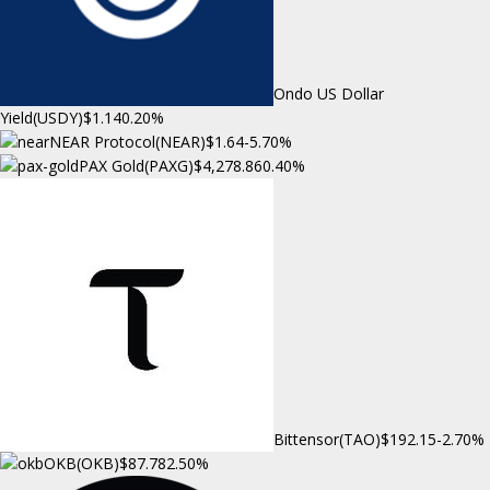
Ondo US Dollar
Yield(USDY)
$1.14
0.20%
NEAR Protocol(NEAR)
$1.64
-5.70%
PAX Gold(PAXG)
$4,278.86
0.40%
Bittensor(TAO)
$192.15
-2.70%
OKB(OKB)
$87.78
2.50%