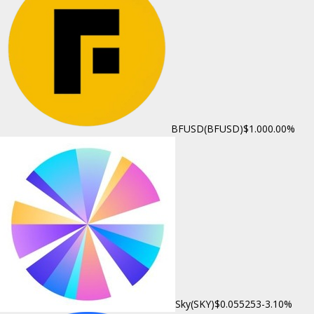
BFUSD(BFUSD)
$1.00
0.00%
Sky(SKY)
$0.055253
-3.10%