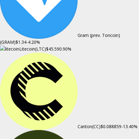
Gram (prev. Toncoin)
(GRAM)
$1.34
-4.20%
Litecoin(LTC)
$45.59
0.90%
Canton(CC)
$0.088859
-13.40%