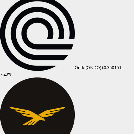
Ondo(ONDO)
$0.350151
-
7.20%