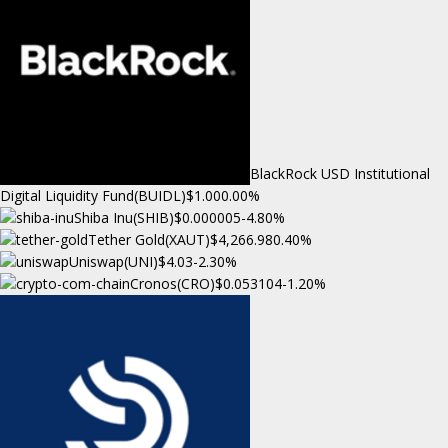
BlackRock USD Institutional
Digital Liquidity Fund(BUIDL)
$1.00
0.00%
Shiba Inu(SHIB)
$0.000005
-4.80%
Tether Gold(XAUT)
$4,266.98
0.40%
Uniswap(UNI)
$4.03
-2.30%
Cronos(CRO)
$0.053104
-1.20%