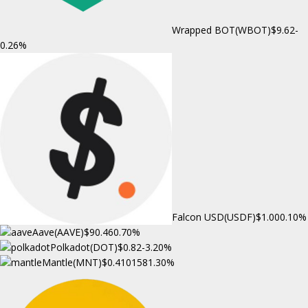
Wrapped BOT(WBOT)
$9.62
-
0.26%
Falcon USD(USDF)
$1.00
0.10%
Aave(AAVE)
$90.46
0.70%
Polkadot(DOT)
$0.82
-3.20%
Mantle(MNT)
$0.410158
1.30%