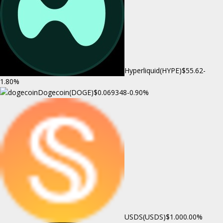
Hyperliquid(HYPE)
$55.62
-
1.80%
Dogecoin(DOGE)
$0.069348
-0.90%
USDS(USDS)
$1.00
0.00%