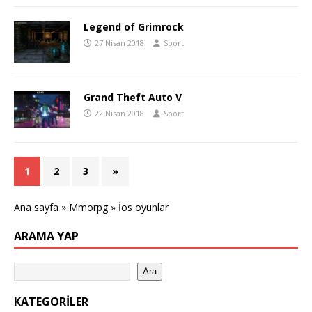
Legend of Grimrock
27 Nisan 2018
Sport
Grand Theft Auto V
22 Nisan 2018
Sport
1
2
3
»
Ana sayfa
»
Mmorpg
»
İos oyunlar
ARAMA YAP
Ara
KATEGORILER