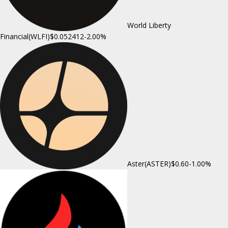
World Liberty
Financial(WLFI)
$0.052412
-2.00%
Aster(ASTER)
$0.60
-1.00%