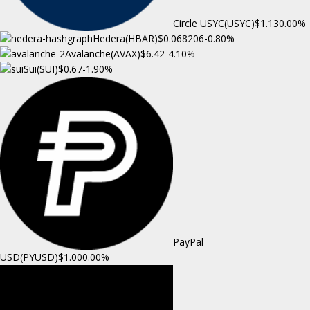
Circle USYC(USYC)
$1.13
0.00%
Hedera(HBAR)
$0.068206
-0.80%
Avalanche(AVAX)
$6.42
-4.10%
Sui(SUI)
$0.67
-1.90%
PayPal
USD(PYUSD)
$1.00
0.00%