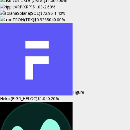
USDC(USDC)
$1.00
0.00%
XRP(XRP)
$1.03
-2.60%
Solana(SOL)
$72.96
-1.40%
TRON(TRX)
$0.326804
0.00%
Figure
Heloc(FIGR_HELOC)
$1.04
0.20%