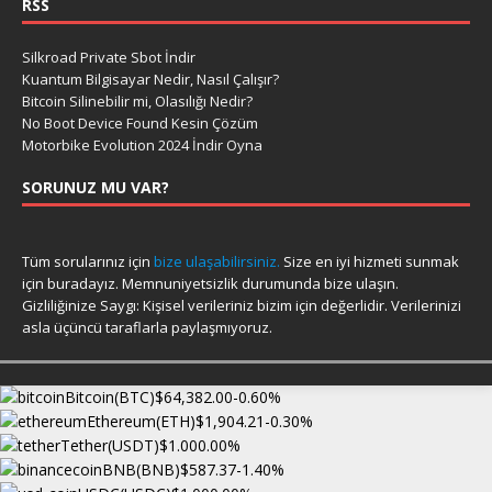
RSS
Silkroad Private Sbot İndir
Kuantum Bilgisayar Nedir, Nasıl Çalışır?
Bitcoin Silinebilir mi, Olasılığı Nedir?
No Boot Device Found Kesin Çözüm
Motorbike Evolution 2024 İndir Oyna
SORUNUZ MU VAR?
Tüm sorularınız için
bize ulaşabilirsiniz.
Size en iyi hizmeti sunmak
için buradayız. Memnuniyetsizlik durumunda bize ulaşın.
Gizliliğinize Saygı: Kişisel verileriniz bizim için değerlidir. Verilerinizi
asla üçüncü taraflarla paylaşmıyoruz.
Bitcoin(BTC)
$64,382.00
-0.60%
Ethereum(ETH)
$1,904.21
-0.30%
Tether(USDT)
$1.00
0.00%
BNB(BNB)
$587.37
-1.40%