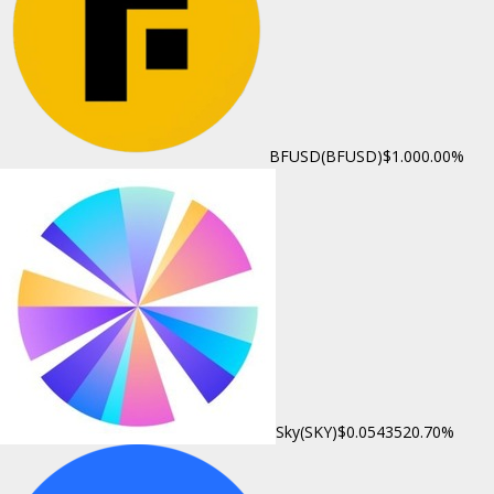
BFUSD(BFUSD)
$1.00
0.00%
Sky(SKY)
$0.054352
0.70%