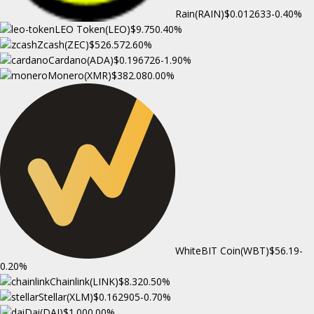
Rain(RAIN)
$0.012633
-0.40%
LEO Token(LEO)
$9.75
0.40%
Zcash(ZEC)
$526.57
2.60%
Cardano(ADA)
$0.196726
-1.90%
Monero(XMR)
$382.08
0.00%
WhiteBIT Coin(WBT)
$56.19
-
0.20%
Chainlink(LINK)
$8.32
0.50%
Stellar(XLM)
$0.162905
-0.70%
Dai(DAI)
$1.00
0.00%