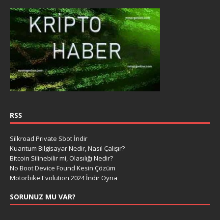
RSS
Silkroad Private Sbot İndir
Kuantum Bilgisayar Nedir, Nasıl Çalışır?
Bitcoin Silinebilir mi, Olasılığı Nedir?
No Boot Device Found Kesin Çözüm
Motorbike Evolution 2024 İndir Oyna
SORUNUZ MU VAR?