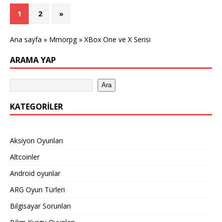
1
2
»
Ana sayfa
»
Mmorpg
»
XBox One ve X Serisi
ARAMA YAP
Ara
KATEGORILER
Aksiyon Oyunları
Altcoinler
Android oyunlar
ARG Oyun Türleri
Bilgisayar Sorunları