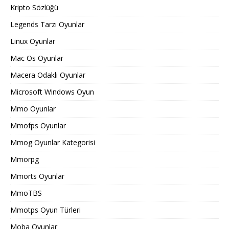
Kripto Sözlüğü
Legends Tarzı Oyunlar
Linux Oyunlar
Mac Os Oyunlar
Macera Odaklı Oyunlar
Microsoft Windows Oyun
Mmo Oyunlar
Mmofps Oyunlar
Mmog Oyunlar Kategorisi
Mmorpg
Mmorts Oyunlar
MmoTBS
Mmotps Oyun Türleri
Moba Oyunlar