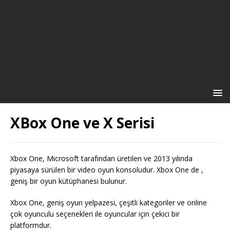
XBox One ve X Serisi
Xbox One, Microsoft tarafından üretilen ve 2013 yılında
piyasaya sürülen bir video oyun konsoludur. Xbox One de ,
geniş bir oyun kütüphanesi bulunur.
Xbox One, geniş oyun yelpazesi, çeşitli kategoriler ve online
çok oyunculu seçenekleri ile oyuncular için çekici bir
platformdur.