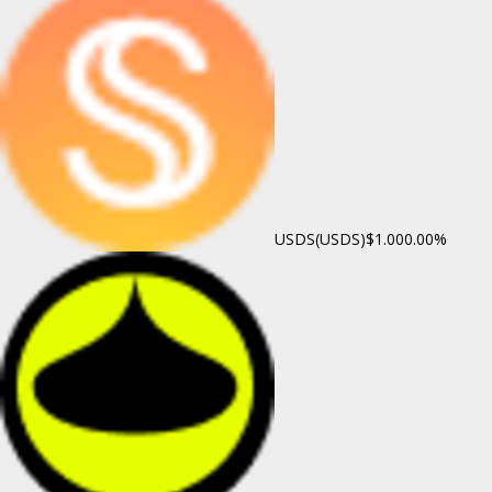
USDS(USDS)
$1.00
0.00%