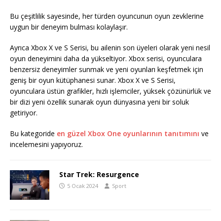
Bu çeşitlilik sayesinde, her türden oyuncunun oyun zevklerine
uygun bir deneyim bulması kolaylaşır.
Ayrıca Xbox X ve S Serisi, bu ailenin son üyeleri olarak yeni nesil
oyun deneyimini daha da yükseltiyor. Xbox serisi, oyunculara
benzersiz deneyimler sunmak ve yeni oyunları keşfetmek için
geniş bir oyun kütüphanesi sunar. Xbox X ve S Serisi,
oyunculara üstün grafikler, hızlı işlemciler, yüksek çözünürlük ve
bir dizi yeni özellik sunarak oyun dünyasına yeni bir soluk
getiriyor.
Bu kategoride
en güzel Xbox One oyunlarının tanıtımını
ve
incelemesini yapıyoruz.
Star Trek: Resurgence
5 Ocak 2024
Sport