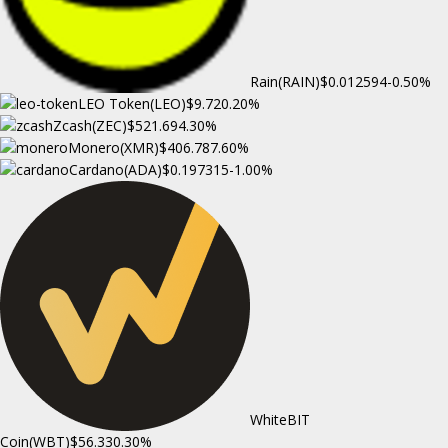
Rain(RAIN)
$0.012594
-0.50%
LEO Token(LEO)
$9.72
0.20%
Zcash(ZEC)
$521.69
4.30%
Monero(XMR)
$406.78
7.60%
Cardano(ADA)
$0.197315
-1.00%
WhiteBIT
Coin(WBT)
$56.33
0.30%