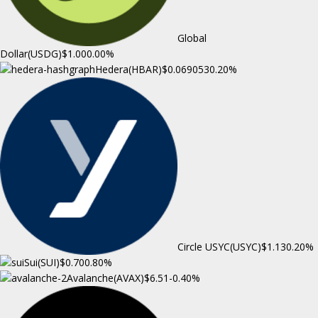
Global
Dollar(USDG)
$1.00
0.00%
Hedera(HBAR)
$0.069053
0.20%
Circle USYC(USYC)
$1.13
0.20%
Sui(SUI)
$0.70
0.80%
Avalanche(AVAX)
$6.51
-0.40%