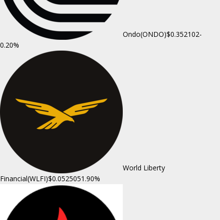
Ondo(ONDO)
$0.352102
-
0.20%
World Liberty
Financial(WLFI)
$0.052505
1.90%