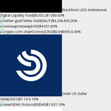
BlackRock USD Institutional
Digital Liquidity Fund(BUIDL)
$1.00
0.00%
Tether Gold(XAUT)
$4,336.60
0.20%
Uniswap(UNI)
$4.05
1.60%
Cronos(CRO)
$0.048435
-0.30%
Ondo US Dollar
Yield(USDY)
$1.14
-0.10%
NEAR Protocol(NEAR)
$1.63
1.10%