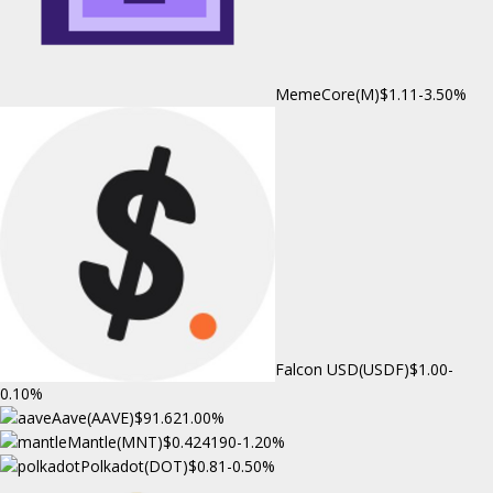
MemeCore(M)
$1.11
-3.50%
Falcon USD(USDF)
$1.00
-
0.10%
Aave(AAVE)
$91.62
1.00%
Mantle(MNT)
$0.424190
-1.20%
Polkadot(DOT)
$0.81
-0.50%