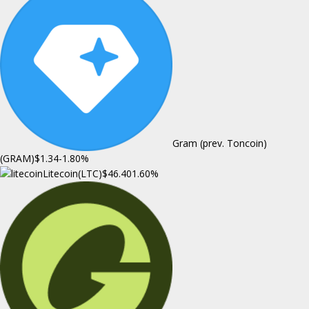
Gram (prev. Toncoin)
(GRAM)
$1.34
-1.80%
Litecoin(LTC)
$46.40
1.60%