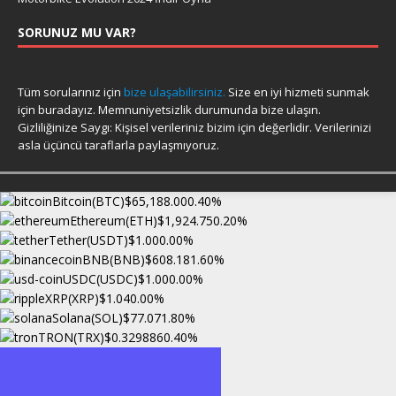
SORUNUZ MU VAR?
Tüm sorularınız için
bize ulaşabilirsiniz.
Size en iyi hizmeti sunmak
için buradayız. Memnuniyetsizlik durumunda bize ulaşın.
Gizliliğinize Saygı: Kişisel verileriniz bizim için değerlidir. Verilerinizi
asla üçüncü taraflarla paylaşmıyoruz.
Bitcoin(BTC)
$65,188.00
0.40%
Ethereum(ETH)
$1,924.75
0.20%
Tether(USDT)
$1.00
0.00%
BNB(BNB)
$608.18
1.60%
USDC(USDC)
$1.00
0.00%
XRP(XRP)
$1.04
0.00%
Solana(SOL)
$77.07
1.80%
TRON(TRX)
$0.329886
0.40%