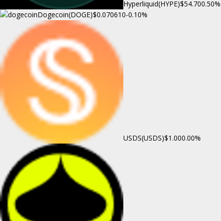
Hyperliquid(HYPE)
$54.70
0.50%
Dogecoin(DOGE)
$0.070610
-0.10%
USDS(USDS)
$1.00
0.00%