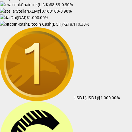
Chainlink(LINK)
$8.33
-0.30%
Stellar(XLM)
$0.163100
-0.90%
Dai(DAI)
$1.00
0.00%
Bitcoin Cash(BCH)
$218.11
0.30%
USD1(USD1)
$1.00
0.00%