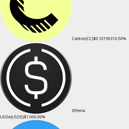
Canton(CC)
$0.101903
10.50%
Ethena
USDe(USDE)
$1.00
0.00%