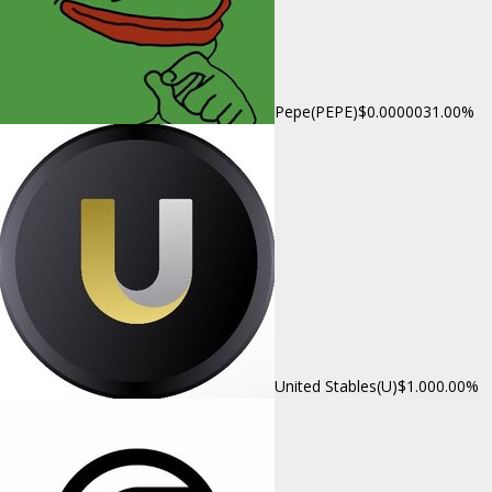
Pepe(PEPE)
$0.000003
1.00%
United Stables(U)
$1.00
0.00%