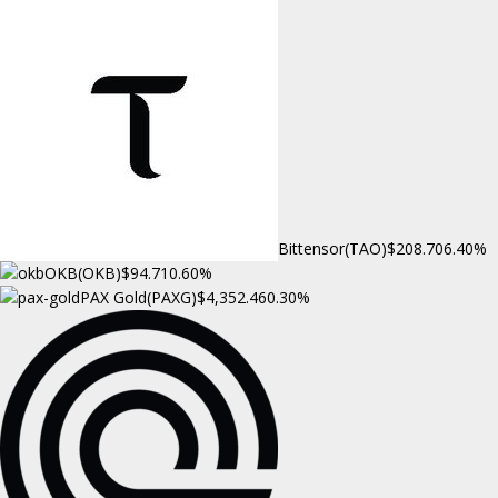
Bittensor(TAO)
$208.70
6.40%
OKB(OKB)
$94.71
0.60%
PAX Gold(PAXG)
$4,352.46
0.30%