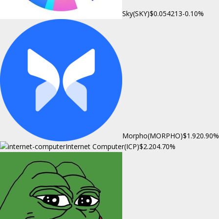
Sky(SKY)
$0.054213
-0.10%
Morpho(MORPHO)
$1.92
0.90%
Internet Computer(ICP)
$2.20
4.70%