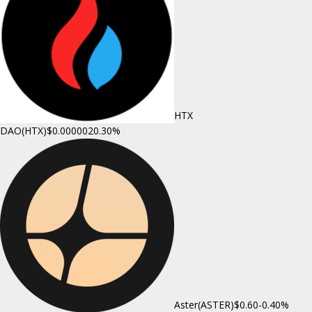
HTX
DAO(HTX)
$0.000002
0.30%
Aster(ASTER)
$0.60
-0.40%