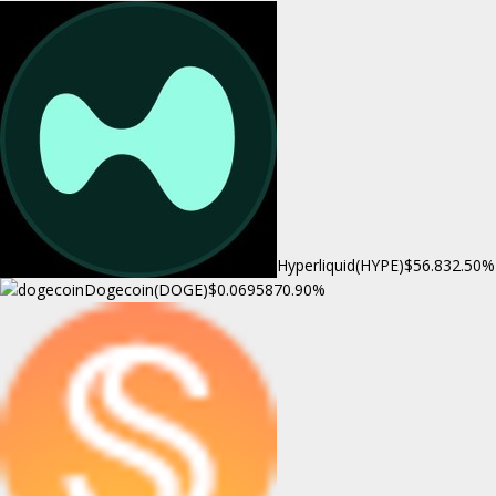
Hyperliquid(HYPE)
$56.83
2.50%
Dogecoin(DOGE)
$0.069587
0.90%