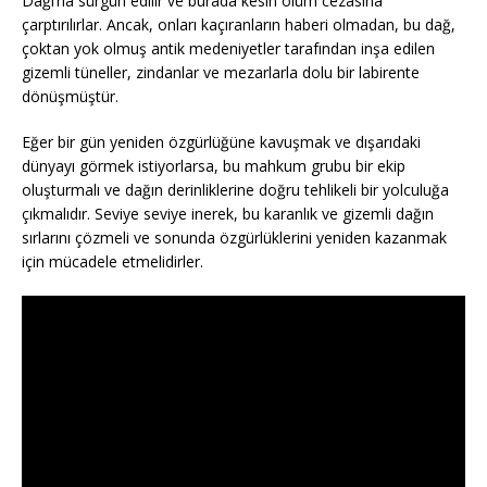
Dağı’na sürgün edilir ve burada kesin ölüm cezasına
çarptırılırlar. Ancak, onları kaçıranların haberi olmadan, bu dağ,
çoktan yok olmuş antik medeniyetler tarafından inşa edilen
gizemli tüneller, zindanlar ve mezarlarla dolu bir labirente
dönüşmüştür.
Eğer bir gün yeniden özgürlüğüne kavuşmak ve dışarıdaki
dünyayı görmek istiyorlarsa, bu mahkum grubu bir ekip
oluşturmalı ve dağın derinliklerine doğru tehlikeli bir yolculuğa
çıkmalıdır. Seviye seviye inerek, bu karanlık ve gizemli dağın
sırlarını çözmeli ve sonunda özgürlüklerini yeniden kazanmak
için mücadele etmelidirler.