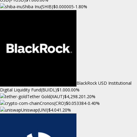
Shiba Inu(SHIB)
$0.000005
-1.80%
BlackRock USD Institutional
Digital Liquidity Fund(BUIDL)
$1.00
0.00%
Tether Gold(XAUT)
$4,298.20
1.20%
Cronos(CRO)
$0.053384
-0.40%
Uniswap(UNI)
$4.04
1.20%