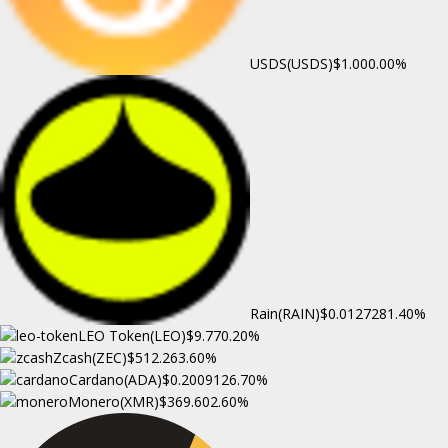
USDS(USDS)
$1.00
0.00%
Rain(RAIN)
$0.012728
1.40%
LEO Token(LEO)
$9.77
0.20%
Zcash(ZEC)
$512.26
3.60%
Cardano(ADA)
$0.200912
6.70%
Monero(XMR)
$369.60
2.60%