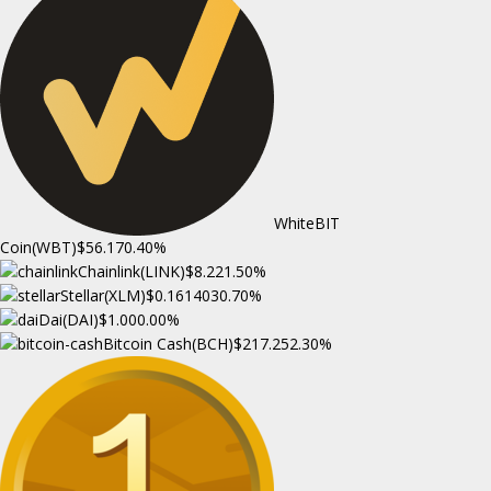
WhiteBIT
Coin(WBT)
$56.17
0.40%
Chainlink(LINK)
$8.22
1.50%
Stellar(XLM)
$0.161403
0.70%
Dai(DAI)
$1.00
0.00%
Bitcoin Cash(BCH)
$217.25
2.30%