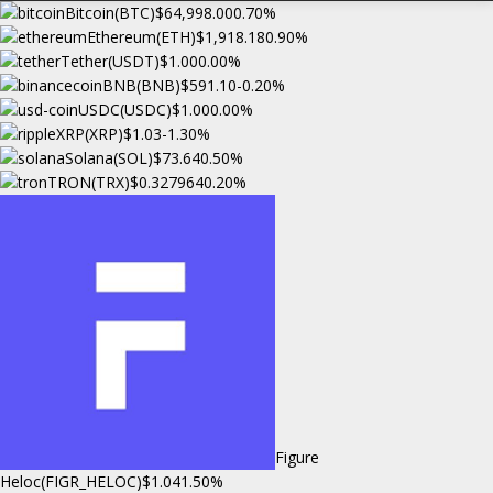
Bitcoin(BTC)
$64,998.00
0.70%
Ethereum(ETH)
$1,918.18
0.90%
Tether(USDT)
$1.00
0.00%
BNB(BNB)
$591.10
-0.20%
USDC(USDC)
$1.00
0.00%
XRP(XRP)
$1.03
-1.30%
Solana(SOL)
$73.64
0.50%
TRON(TRX)
$0.327964
0.20%
Figure
Heloc(FIGR_HELOC)
$1.04
1.50%