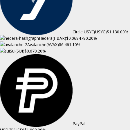
Circle USYC(USYC)
$1.13
0.00%
Hedera(HBAR)
$0.068478
0.20%
Avalanche(AVAX)
$6.46
1.10%
Sui(SUI)
$0.67
0.20%
PayPal
USD(PYUSD)
$1.00
0.00%