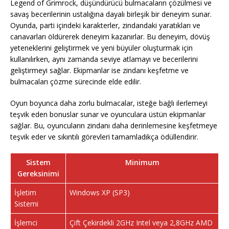
Legend of Grimrock, düşündürücü bulmacaların çözülmesi ve
savaş becerilerinin ustalığına dayalı birleşik bir deneyim sunar.
Oyunda, parti içindeki karakterler, zindandaki yaratıkları ve
canavarları öldürerek deneyim kazanırlar. Bu deneyim, dövüş
yeteneklerini geliştirmek ve yeni büyüler oluşturmak için
kullanılırken, aynı zamanda seviye atlamayı ve becerilerini
geliştirmeyi sağlar. Ekipmanlar ise zindanı keşfetme ve
bulmacaları çözme sürecinde elde edilir.
Oyun boyunca daha zorlu bulmacalar, isteğe bağlı ilerlemeyi
teşvik eden bonuslar sunar ve oyunculara üstün ekipmanlar
sağlar. Bu, oyuncuların zindanı daha derinlemesine keşfetmeye
teşvik eder ve sıkıntılı görevleri tamamladıkça ödüllendirir.
Sistem
Minimum
Gereksinimi
İşletim
Windows XP (SP3)
Sistemi
İşlemci
Çift Çekirdekli 2GHz Intel veya 2,8GHz AMD