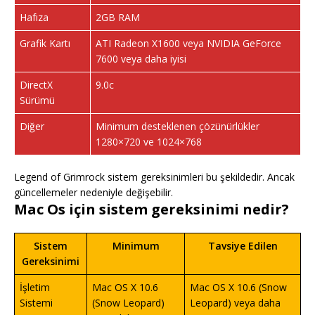
Hafıza
2GB RAM
Grafik Kartı
ATI Radeon X1600 veya NVIDIA GeForce
7600 veya daha iyisi
DirectX
9.0c
Sürümü
Diğer
Minimum desteklenen çözünürlükler
1280×720 ve 1024×768
Legend of Grimrock sistem gereksinimleri bu şekildedir. Ancak
güncellemeler nedeniyle değişebilir.
Mac Os için sistem gereksinimi nedir?
Sistem
Minimum
Tavsiye Edilen
Gereksinimi
İşletim
Mac OS X 10.6
Mac OS X 10.6 (Snow
Sistemi
(Snow Leopard)
Leopard) veya daha