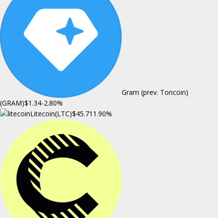
Gram (prev. Toncoin)
(GRAM)
$1.34
-2.80%
Litecoin(LTC)
$45.71
1.90%