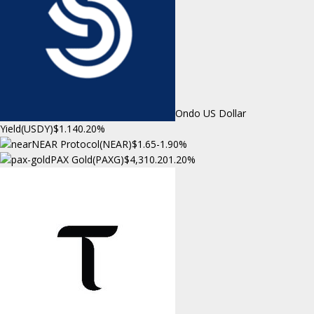
Ondo US Dollar
Yield(USDY)
$1.14
0.20%
NEAR Protocol(NEAR)
$1.65
-1.90%
PAX Gold(PAXG)
$4,310.20
1.20%