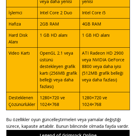
veya daha yenisi
yenisi
İşlemci
Intel Core 2 Duo
Intel Core i5
Hafıza
2GB RAM
4GB RAM
Hard Disk
1 GB HD alanı
1 GB HD alanı
Alanı
Video Kartı
OpenGL 2.1 veya
ATI Radeon HD 2900
üstünü
veya NVIDIA GeForce
destekleyen grafik
8800 veya daha iyisi
kartı (256MB grafik
(512MB grafik belleği
belleği veya daha
veya daha fazlası)
fazlası)
Desteklenen
1280×720 ve
1280×720 ve
Çözünürlükler
1024×768
1024×768
Bu özellikler oyun güncelleştirmeleri veya yamalar değiştiği
sürece, kapasite artabilir. Bunun bilincinde olmada fayda vardır.
Legend of Grimrock Online