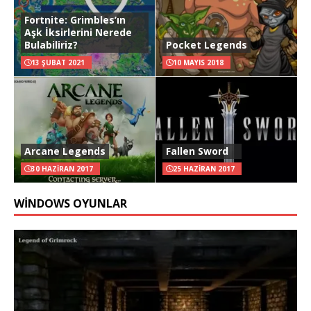
Fortnite: Grimbles’ın
Aşk İksirlerini Nerede
Bulabiliriz?
Pocket Legends
13 ŞUBAT 2021
10 MAYIS 2018
Arcane Legends
Fallen Sword
30 HAZIRAN 2017
25 HAZIRAN 2017
WINDOWS OYUNLAR