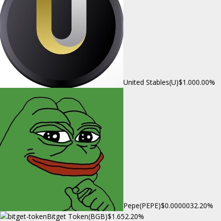
United Stables(U)
$1.00
0.00%
Pepe(PEPE)
$0.000003
2.20%
Bitget Token(BGB)
$1.65
2.20%