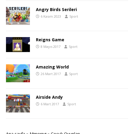
Angry Birds Serileri
6 Kasım 2023
Sport
Reigns Game
8 Mayıs 2017
Sport
Amazing World
26 Mart 2017
Sport
Airside Andy
6 Mart 2017
Sport
Ana sayfa
»
Mmorpg
»
Çocuk Oyunları