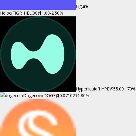
Figure
Heloc(FIGR_HELOC)
$1.00
-2.50%
Hyperliquid(HYPE)
$55.09
1.70%
Dogecoin(DOGE)
$0.071021
1.80%