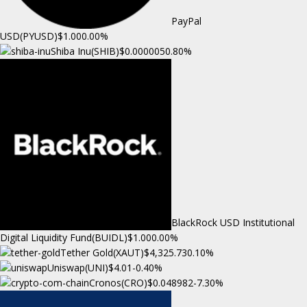
PayPal
USD(PYUSD)
$1.00
0.00%
Shiba Inu(SHIB)
$0.000005
0.80%
BlackRock USD Institutional
Digital Liquidity Fund(BUIDL)
$1.00
0.00%
Tether Gold(XAUT)
$4,325.73
0.10%
Uniswap(UNI)
$4.01
-0.40%
Cronos(CRO)
$0.048982
-7.30%