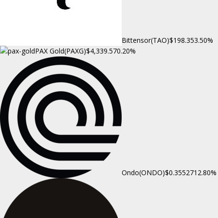
Bittensor(TAO)
$198.35
3.50%
PAX Gold(PAXG)
$4,339.57
0.20%
Ondo(ONDO)
$0.355271
2.80%