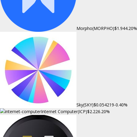
Morpho(MORPHO)
$1.94
4.20%
Sky(SKY)
$0.054219
-0.40%
Internet Computer(ICP)
$2.22
6.20%