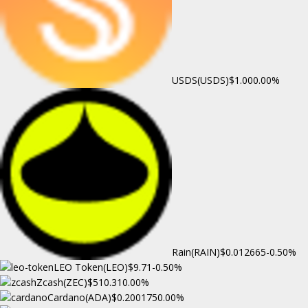
USDS(USDS)
$1.00
0.00%
Rain(RAIN)
$0.012665
-0.50%
LEO Token(LEO)
$9.71
-0.50%
Zcash(ZEC)
$510.31
0.00%
Cardano(ADA)
$0.200175
0.00%