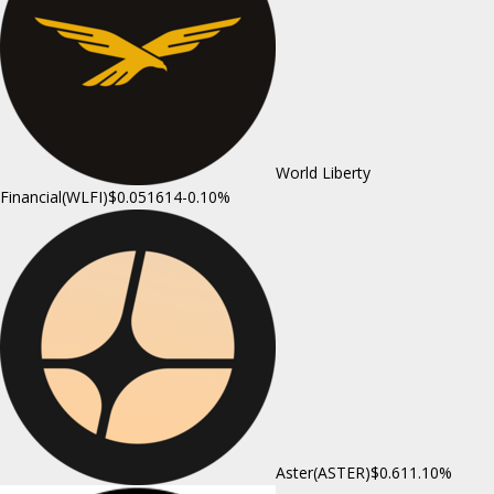
World Liberty
Financial(WLFI)
$0.051614
-0.10%
Aster(ASTER)
$0.61
1.10%