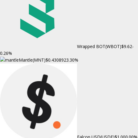
Wrapped BOT(WBOT)
$9.62
-
0.26%
Mantle(MNT)
$0.430892
3.30%
Falcon USD(USDF)
$1.00
0.00%