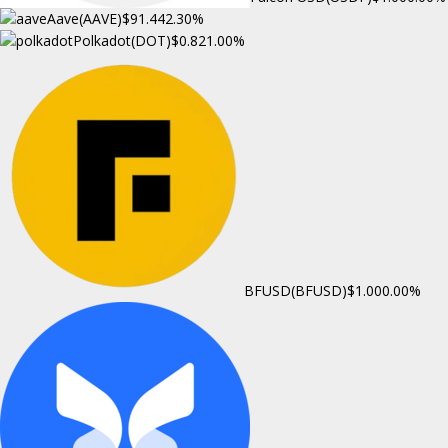
Aave(AAVE)
$91.44
2.30%
Polkadot(DOT)
$0.82
1.00%
BFUSD(BFUSD)
$1.00
0.00%