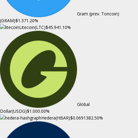
Gram (prev. Toncoin)
(GRAM)
$1.37
1.20%
Litecoin(LTC)
$45.94
1.10%
Global
Dollar(USDG)
$1.00
0.00%
Hedera(HBAR)
$0.069138
2.50%