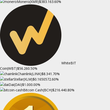
Monero(XMR)
$383.16
3.60%
WhiteBIT
Coin(WBT)
$56.26
0.50%
Chainlink(LINK)
$8.34
1.70%
Stellar(XLM)
$0.165057
2.60%
Dai(DAI)
$1.00
0.00%
Bitcoin Cash(BCH)
$216.44
0.80%