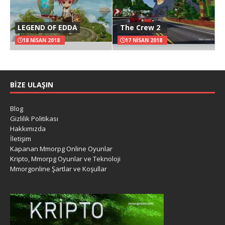
LEGEND OF EDDA
The Crew 2
18 NISAN 2018
17 NISAN 2018
BIZE ULAŞIN
Blog
Gizlilik Politikası
Hakkımızda
İletişim
Kapanan Mmorpg Online Oyunlar
Kripto, Mmorpg Oyunlar ve Teknoloji
Mmorgonline Şartlar ve Koşullar