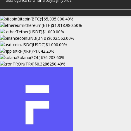
asla üçüncü taraflarla paylaşmıyoruz.
Bitcoin(BTC)
$65,035.00
0.40%
Ethereum(ETH)
$1,918.98
0.50%
Tether(USDT)
$1.00
0.00%
BNB(BNB)
$602.56
2.00%
USDC(USDC)
$1.00
0.00%
XRP(XRP)
$1.04
2.20%
Solana(SOL)
$76.20
3.60%
TRON(TRX)
$0.328625
0.40%