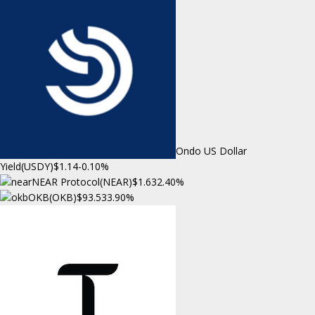
Ondo US Dollar
Yield(USDY)
$1.14
-0.10%
NEAR Protocol(NEAR)
$1.63
2.40%
OKB(OKB)
$93.53
3.90%