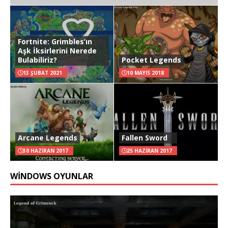
Fortnite: Grimbles’ın
Aşk İksirlerini Nerede
Bulabiliriz?
Pocket Legends
13 ŞUBAT 2021
10 MAYIS 2018
Arcane Legends
Fallen Sword
30 HAZIRAN 2017
25 HAZIRAN 2017
WINDOWS OYUNLAR