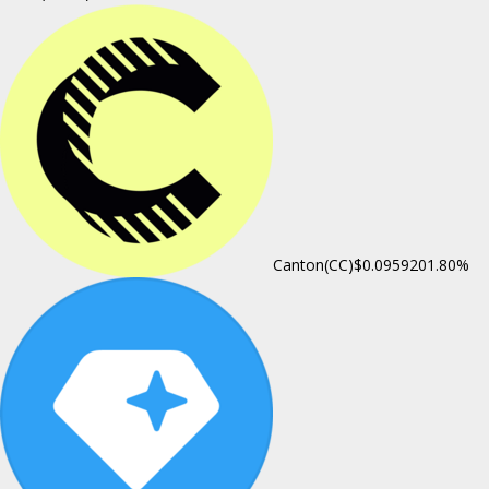
Canton(CC)
$0.095920
1.80%