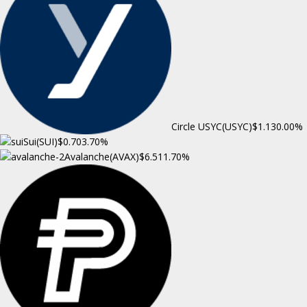
Circle USYC(USYC)
$1.13
0.00%
Sui(SUI)
$0.70
3.70%
Avalanche(AVAX)
$6.51
1.70%