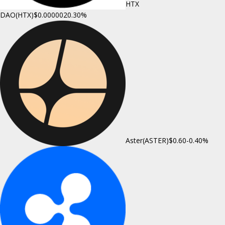
HTX
DAO(HTX)
$0.000002
0.30%
Aster(ASTER)
$0.60
-0.40%