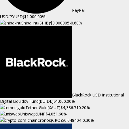
PayPal
USD(PYUSD)
$1.00
0.00%
Shiba Inu(SHIB)
$0.000005
-0.60%
BlackRock USD Institutional
Digital Liquidity Fund(BUIDL)
$1.00
0.00%
Tether Gold(XAUT)
$4,336.71
0.20%
Uniswap(UNI)
$4.05
1.60%
Cronos(CRO)
$0.048404
-0.30%