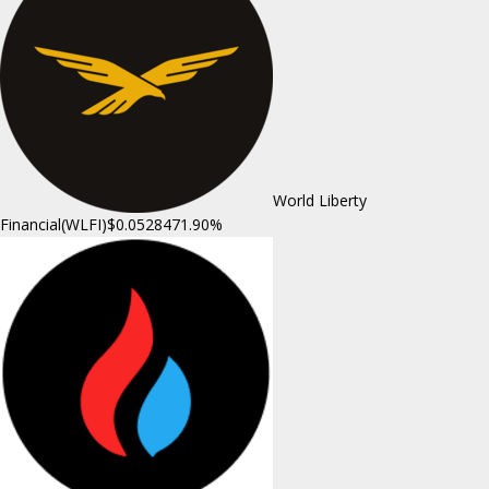
World Liberty
Financial(WLFI)
$0.052847
1.90%