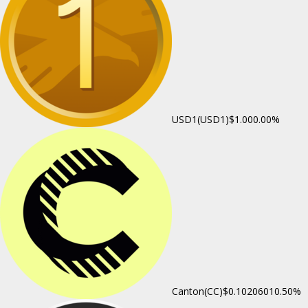
USD1(USD1)
$1.00
0.00%
Canton(CC)
$0.102060
10.50%