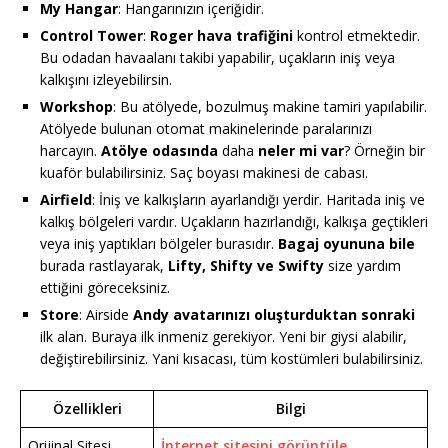
My Hangar
: Hangarınızın içeriğidir.
Control Tower
:
Roger hava trafiğini
kontrol etmektedir.
Bu odadan havaalanı takibi yapabilir, uçakların iniş veya
kalkışını izleyebilirsin.
Workshop
: Bu atölyede, bozulmuş makine tamiri yapılabilir.
Atölyede bulunan otomat makinelerinde paralarınızı
harcayın.
Atölye odasında
daha
neler mi var
? Örneğin bir
kuaför bulabilirsiniz. Saç boyası makinesi de cabası.
Airfield
: İniş ve kalkışların ayarlandığı yerdir. Haritada iniş ve
kalkış bölgeleri vardır. Uçakların hazırlandığı, kalkışa geçtikleri
veya iniş yaptıkları bölgeler burasıdır.
Bagaj oyununa bile
burada rastlayarak,
Lifty, Shifty ve Swifty
size yardım
ettiğini göreceksiniz.
Store
: Airside
Andy avatarınızı oluşturduktan sonraki
ilk alan. Buraya ilk inmeniz gerekiyor. Yeni bir giysi alabilir,
değiştirebilirsiniz. Yani kısacası, tüm kostümleri bulabilirsiniz.
Özellikleri
Bilgi
Orijinal Sitesi
İnternet sitesini görüntüle