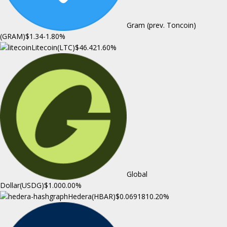
Gram (prev. Toncoin)
(GRAM)
$1.34
-1.80%
Litecoin(LTC)
$46.42
1.60%
Global
Dollar(USDG)
$1.00
0.00%
Hedera(HBAR)
$0.069181
0.20%