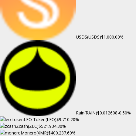
USDS(USDS)
$1.00
0.00%
Rain(RAIN)
$0.012608
-0.50%
LEO Token(LEO)
$9.71
0.20%
Zcash(ZEC)
$521.93
4.30%
Monero(XMR)
$400.23
7.60%