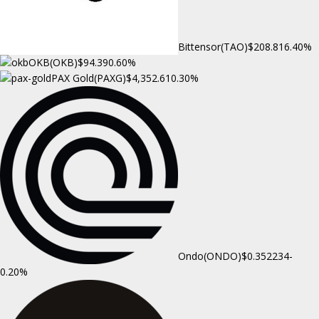
Bittensor(TAO)
$208.81
6.40%
OKB(OKB)
$94.39
0.60%
PAX Gold(PAXG)
$4,352.61
0.30%
Ondo(ONDO)
$0.352234
-
0.20%