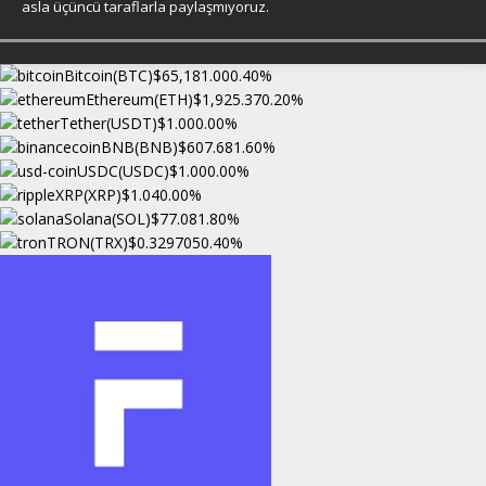
asla üçüncü taraflarla paylaşmıyoruz.
Bitcoin(BTC)
$65,181.00
0.40%
Ethereum(ETH)
$1,925.37
0.20%
Tether(USDT)
$1.00
0.00%
BNB(BNB)
$607.68
1.60%
USDC(USDC)
$1.00
0.00%
XRP(XRP)
$1.04
0.00%
Solana(SOL)
$77.08
1.80%
TRON(TRX)
$0.329705
0.40%