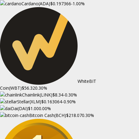
Cardano(ADA)
$0.197366
-1.00%
WhiteBIT
Coin(WBT)
$56.32
0.30%
Chainlink(LINK)
$8.34
-0.30%
Stellar(XLM)
$0.163064
-0.90%
Dai(DAI)
$1.00
0.00%
Bitcoin Cash(BCH)
$218.07
0.30%