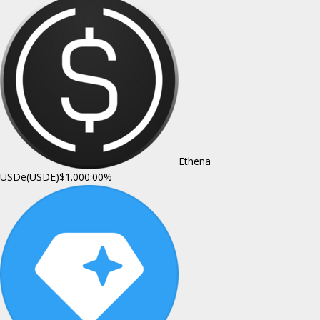
Ethena
USDe(USDE)
$1.00
0.00%