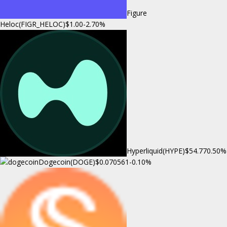
Figure
Heloc(FIGR_HELOC)
$1.00
-2.70%
Hyperliquid(HYPE)
$54.77
0.50%
Dogecoin(DOGE)
$0.070561
-0.10%