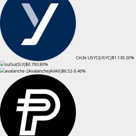
Circle USYC(USYC)
$1.13
0.20%
Sui(SUI)
$0.70
0.80%
Avalanche(AVAX)
$6.52
-0.40%