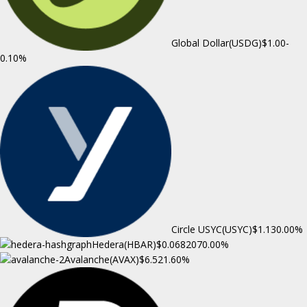
Global Dollar(USDG)
$1.00
-
0.10%
Circle USYC(USYC)
$1.13
0.00%
Hedera(HBAR)
$0.068207
0.00%
Avalanche(AVAX)
$6.52
1.60%