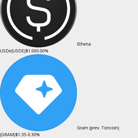
Ethena
USDe(USDE)
$1.00
0.00%
Gram (prev. Toncoin)
(GRAM)
$1.35
-0.30%