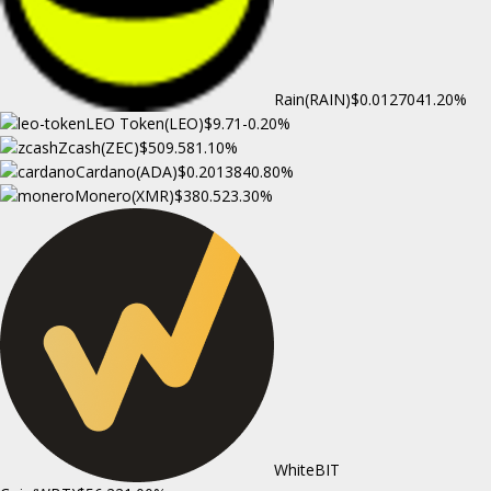
Rain(RAIN)
$0.012704
1.20%
LEO Token(LEO)
$9.71
-0.20%
Zcash(ZEC)
$509.58
1.10%
Cardano(ADA)
$0.201384
0.80%
Monero(XMR)
$380.52
3.30%
WhiteBIT