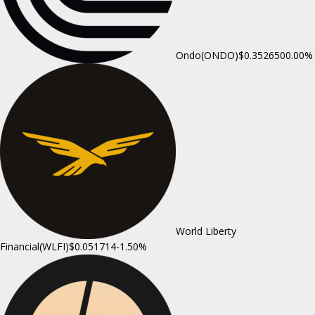
Ondo(ONDO)
$0.352650
0.00%
World Liberty
Financial(WLFI)
$0.051714
-1.50%