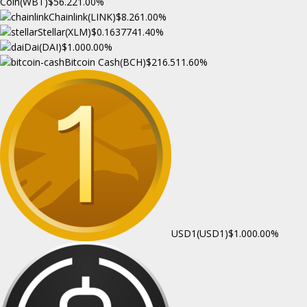
Coin(WBT)
$56.22
1.00%
Chainlink(LINK)
$8.26
1.00%
Stellar(XLM)
$0.163774
1.40%
Dai(DAI)
$1.00
0.00%
Bitcoin Cash(BCH)
$216.51
1.60%
USD1(USD1)
$1.00
0.00%