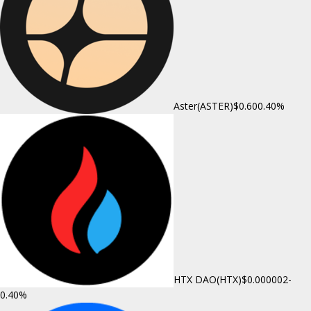
Aster(ASTER)
$0.60
0.40%
HTX DAO(HTX)
$0.000002
-
0.40%