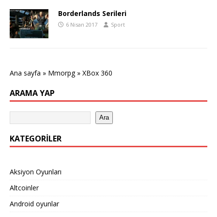
Borderlands Serileri
6 Nisan 2017
Sport
Ana sayfa
»
Mmorpg
»
XBox 360
ARAMA YAP
Ara
KATEGORILER
Aksiyon Oyunları
Altcoinler
Android oyunlar