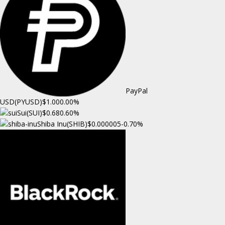
PayPal
USD(PYUSD)
$1.00
0.00%
Sui(SUI)
$0.68
0.60%
Shiba Inu(SHIB)
$0.000005
-0.70%