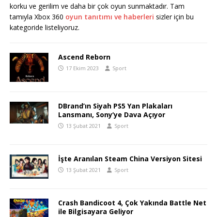
korku ve gerilim ve daha bir çok oyun sunmaktadır. Tam
tamıyla Xbox 360
oyun tanıtımı ve haberleri
sizler için bu
kategoride listeliyoruz.
Ascend Reborn
17 Ekim 2023
Sport
DBrand’ın Siyah PS5 Yan Plakaları
Lansmanı, Sony’ye Dava Açıyor
13 Şubat 2021
Sport
İşte Aranılan Steam China Versiyon Sitesi
13 Şubat 2021
Sport
Crash Bandicoot 4, Çok Yakında Battle Net
ile Bilgisayara Geliyor