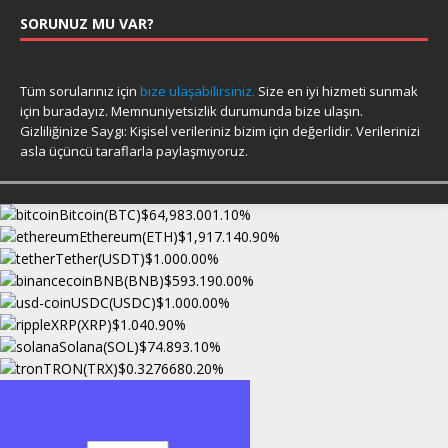
SORUNUZ MU VAR?
Tüm sorularınız için
bize ulaşabilirsiniz.
Size en iyi hizmeti sunmak
için buradayız. Memnuniyetsizlik durumunda bize ulaşın.
Gizliliğinize Saygı: Kişisel verileriniz bizim için değerlidir. Verilerinizi
asla üçüncü taraflarla paylaşmıyoruz.
Bitcoin(BTC)
$64,983.00
1.10%
Ethereum(ETH)
$1,917.14
0.90%
Tether(USDT)
$1.00
0.00%
BNB(BNB)
$593.19
0.00%
USDC(USDC)
$1.00
0.00%
XRP(XRP)
$1.04
0.90%
Solana(SOL)
$74.89
3.10%
TRON(TRX)
$0.327668
0.20%