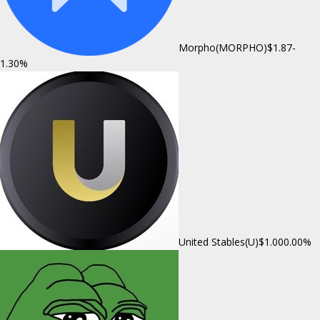
Morpho(MORPHO)
$1.87
-
1.30%
United Stables(U)
$1.00
0.00%