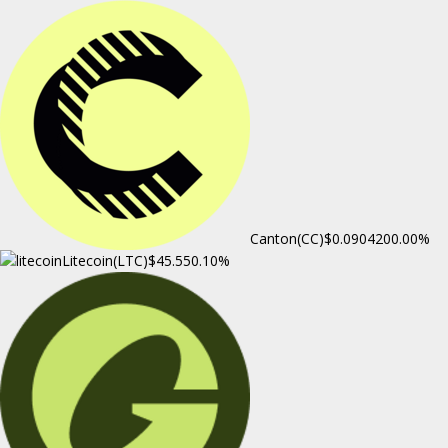
Canton(CC)
$0.090420
0.00%
Litecoin(LTC)
$45.55
0.10%