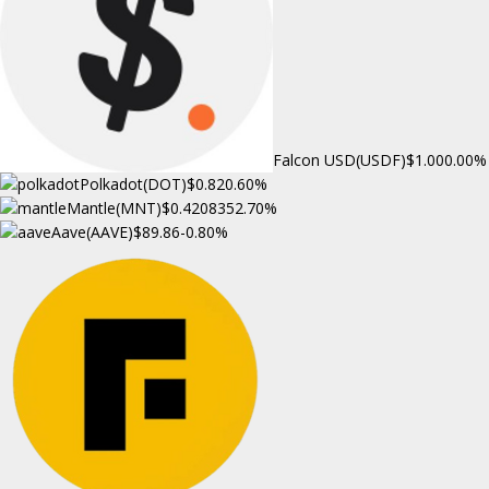
Falcon USD(USDF)
$1.00
0.00%
Polkadot(DOT)
$0.82
0.60%
Mantle(MNT)
$0.420835
2.70%
Aave(AAVE)
$89.86
-0.80%