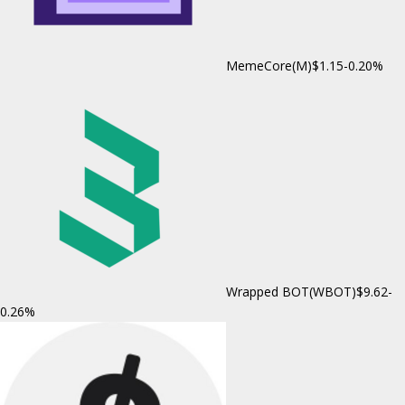
MemeCore(M)
$1.15
-0.20%
Wrapped BOT(WBOT)
$9.62
-
0.26%