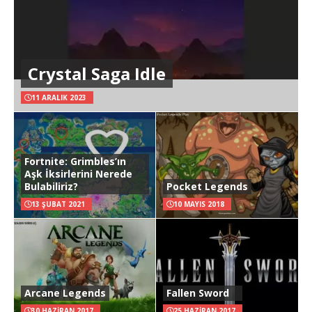
Crystal Saga Idle
11 ARALIK 2023
Fortnite: Grimbles’ın
Aşk İksirlerini Nerede
Bulabiliriz?
Pocket Legends
13 ŞUBAT 2021
10 MAYIS 2018
Arcane Legends
Fallen Sword
30 HAZIRAN 2017
25 HAZIRAN 2017