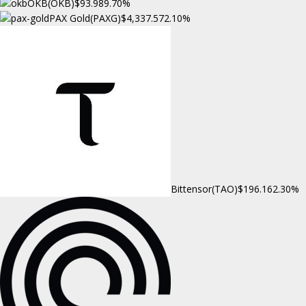
OKB(OKB)
$93.98
9.70%
PAX Gold(PAXG)
$4,337.57
2.10%
Bittensor(TAO)
$196.16
2.30%