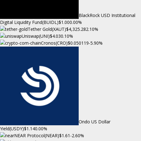
BlackRock USD Institutional
Digital Liquidity Fund(BUIDL)
$1.00
0.00%
Tether Gold(XAUT)
$4,325.28
2.10%
Uniswap(UNI)
$4.03
0.10%
Cronos(CRO)
$0.050119
-5.90%
Ondo US Dollar
Yield(USDY)
$1.14
0.00%
NEAR Protocol(NEAR)
$1.61
-2.60%