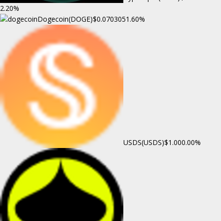
2.20%
Dogecoin(DOGE)
$0.070305
1.60%
USDS(USDS)
$1.00
0.00%