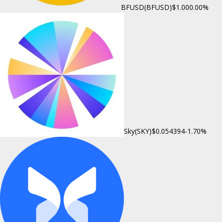
BFUSD(BFUSD)
$1.00
0.00%
Sky(SKY)
$0.054394
-1.70%