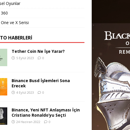
sel Oyunlar
 360
One ve X Serisi
PTO HABERLERI
Tether Coin Ne İşe Yarar?
5 Eylül 2023
0
Binance Busd İşlemleri Sona
Erecek
4 Eylül 2023
0
Binance, Yeni NFT Anlaşması İçin
Cristiano Ronaldo’yu Seçti
24 Haziran 2022
0