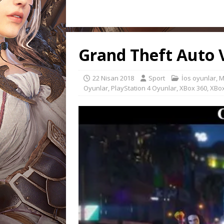
Grand Theft Auto 
22 Nisan 2018
Sport
İos oyunlar
,
M
Oyunlar
,
PlayStation 4 Oyunlar
,
XBox 360
,
XBox