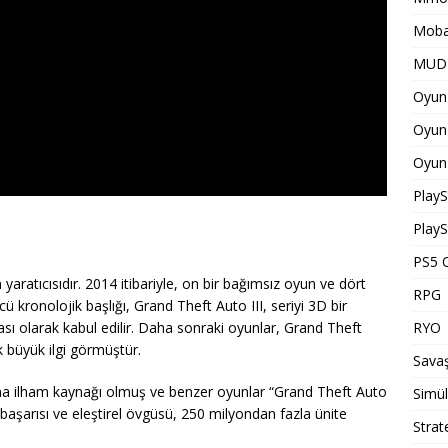
Moba
MUD 
Oyun 
Oyun 
Oyun 
PlayS
PlayS
PS5 O
aratıcısıdır. 2014 itibariyle, on bir bağımsız oyun ve dört
RPG
 kronolojik başlığı, Grand Theft Auto III, seriyi 3D bir
RYO
sı olarak kabul edilir. Daha sonraki oyunlar, Grand Theft
 büyük ilgi görmüştür.
Savaş
rına ilham kaynağı olmuş ve benzer oyunlar “Grand Theft Auto
Simü
ri başarısı ve eleştirel övgüsü, 250 milyondan fazla ünite
Strat