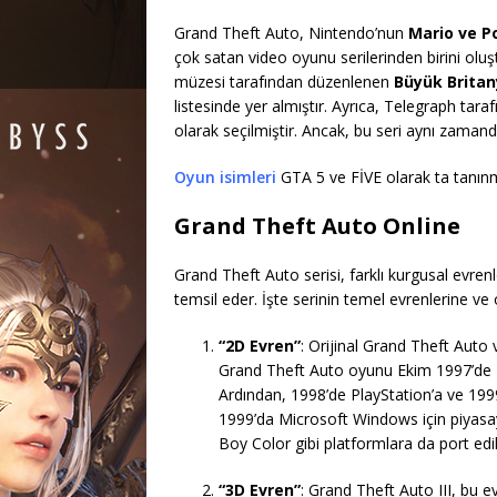
Grand Theft Auto, Nintendo’nun
Mario ve 
çok satan video oyunu serilerinden birini olu
müzesi tarafından düzenlenen
Büyük Britan
listesinde yer almıştır. Ayrıca, Telegraph taraf
olarak seçilmiştir. Ancak, bu seri aynı zamanda
Oyun isimleri
GTA 5 ve FİVE olarak ta tanın
Grand Theft Auto Online
Grand Theft Auto serisi, farklı kurgusal evrenle
temsil eder. İşte serinin temel evrenlerine ve o
“2D Evren”
: Orijinal Grand Theft Auto 
Grand Theft Auto oyunu Ekim 1997’de 
Ardından, 1998’de PlayStation’a ve 199
1999’da Microsoft Windows için piyas
Boy Color gibi platformlara da port edil
“3D Evren”
: Grand Theft Auto III, bu e