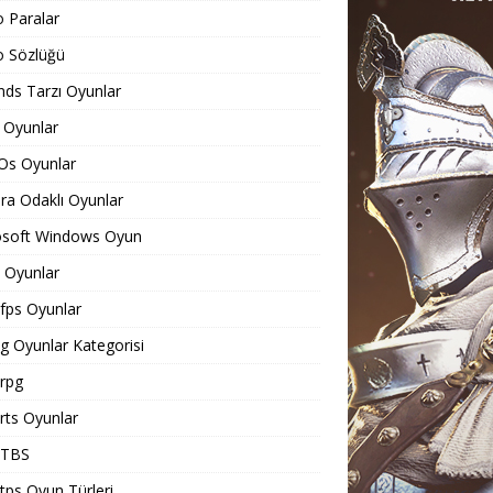
o Paralar
o Sözlüğü
ds Tarzı Oyunlar
 Oyunlar
Os Oyunlar
a Odaklı Oyunlar
osoft Windows Oyun
Oyunlar
ps Oyunlar
 Oyunlar Kategorisi
rpg
ts Oyunlar
TBS
ps Oyun Türleri