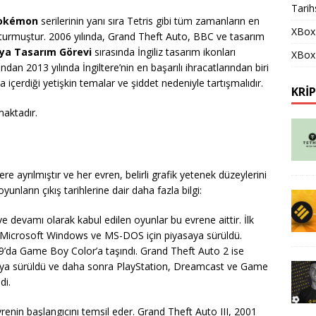
Tarih
Pokémon
serilerinin yanı sıra Tetris gibi tüm zamanların en
XBox
şturmuştur. 2006 yılında, Grand Theft Auto, BBC ve tasarım
ya Tasarım Görevi
sırasında İngiliz tasarım ikonları
XBox 
ından 2013 yılında İngiltere’nin en başarılı ihracatlarından biri
 içerdiği yetişkin temalar ve şiddet nedeniyle tartışmalıdır.
KRI
maktadır.
re ayrılmıştır ve her evren, belirli grafik yetenek düzeylerini
yunların çıkış tarihlerine dair daha fazla bilgi:
ve devamı olarak kabul edilen oyunlar bu evrene aittir. İlk
Microsoft Windows ve MS-DOS için piyasaya sürüldü.
9’da Game Boy Color’a taşındı. Grand Theft Auto 2 ise
aya sürüldü ve daha sonra PlayStation, Dreamcast ve Game
di.
vrenin başlangıcını temsil eder. Grand Theft Auto III, 2001