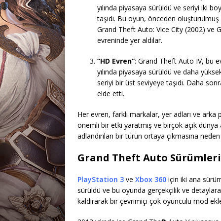
yılında piyasaya sürüldü ve seriyi iki bo
taşıdı. Bu oyun, önceden oluşturulmuş a
Grand Theft Auto: Vice City (2002) ve 
evreninde yer aldılar.
“HD Evren”
: Grand Theft Auto IV, bu e
yılında piyasaya sürüldü ve daha yükse
seriyi bir üst seviyeye taşıdı. Daha so
elde etti.
Her evren, farklı markalar, yer adları ve arka 
önemli bir etki yaratmış ve birçok açık düny
adlandırılan bir türün ortaya çıkmasına neden
Grand Theft Auto Sürümleri
PlayStation 3
ve
Xbox 360
için iki ana sürü
sürüldü ve bu oyunda gerçekçilik ve detaylara od
kaldırarak bir çevrimiçi çok oyunculu mod ekle