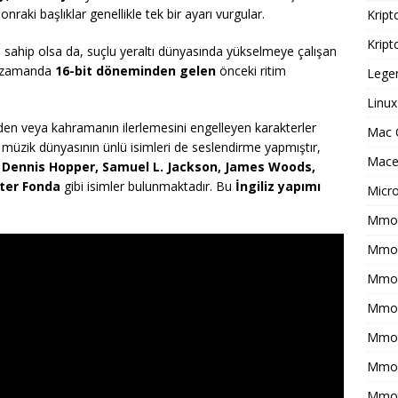
nraki başlıklar genellikle tek bir ayarı vurgular.
Kript
Kript
ara sahip olsa da, suçlu yeraltı dünyasında yükselmeye çalışan
nı zamanda
16-bit döneminden gelen
önceki ritim
Legen
Linux
den veya kahramanın ilerlemesini engelleyen karakterler
Mac 
e müzik dünyasının ünlü isimleri de seslendirme yapmıştır,
Macer
, Dennis Hopper, Samuel L. Jackson, James Woods,
eter Fonda
gibi isimler bulunmaktadır. Bu
İngiliz yapımı
Micr
Mmo 
Mmof
Mmog
Mmo
Mmor
Mmo
Mmot