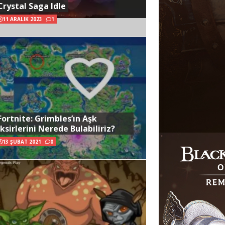
Crystal Saga Idle
11 ARALIK 2023
1
Fortnite: Grimbles’ın Aşk
İksirlerini Nerede Bulabiliriz?
13 ŞUBAT 2021
0