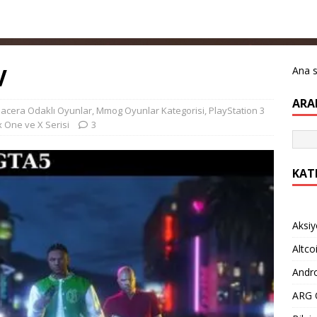
V
Ana 
ARA
acera Odaklı Oyunlar
,
Mmog Oyunlar Kategorisi
,
PlayStation 3
 One ve X Serisi
3
KAT
Aksiy
Altco
Andro
ARG O