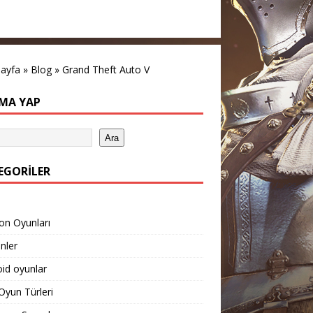
sayfa
»
Blog
»
Grand Theft Auto V
MA YAP
Ara
EGORILER
on Oyunları
inler
id oyunlar
yun Türleri