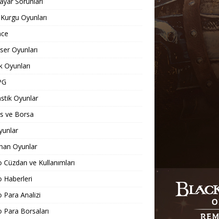
sayar Sorunları
 Kurgu Oyunları
nce
er Oyunları
 Oyunları
PG
stik Oyunlar
s ve Borsa
yunlar
nan Oyunlar
o Cüzdan ve Kullanımları
o Haberleri
o Para Analizi
o Para Borsaları