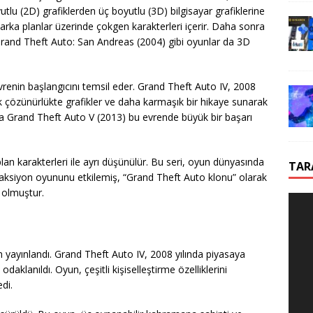
yutlu (2D) grafiklerden üç boyutlu (3D) bilgisayar grafiklerine
rka planlar üzerinde çokgen karakterleri içerir. Daha sonra
Grand Theft Auto: San Andreas (2004) gibi oyunlar da 3D
vrenin başlangıcını temsil eder. Grand Theft Auto IV, 2008
k çözünürlükte grafikler ve daha karmaşık bir hikaye sunarak
nra Grand Theft Auto V (2013) bu evrende büyük bir başarı
plan karakterleri ile ayrı düşünülür. Bu seri, oyun dünyasında
TAR
a aksiyon oyununu etkilemiş, “Grand Theft Auto klonu” olarak
 olmuştur.
m yayınlandı. Grand Theft Auto IV, 2008 yılında piyasaya
aklanıldı. Oyun, çeşitli kişiselleştirme özelliklerini
di.