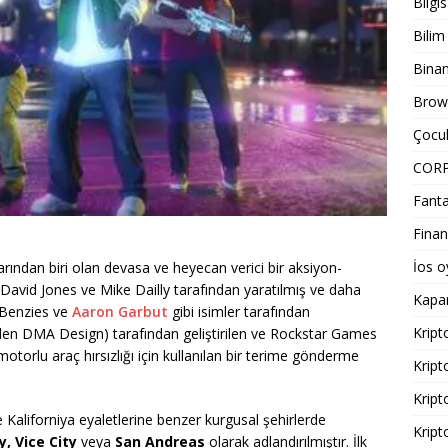
Bilgi
Bilim
Bina
Brows
Çocuk
COR
Fanta
Finan
İos o
rından biri olan devasa ve heyecan verici bir aksiyon-
 David Jones ve Mike Dailly tarafından yaratılmış ve daha
Kapa
 Benzies ve
Aaron Garbut
gibi isimler tarafından
Kript
skiden DMA Design) tarafından geliştirilen ve Rockstar Games
otorlu araç hırsızlığı için kullanılan bir terime gönderme
Kript
Kript
Kaliforniya eyaletlerine benzer kurgusal şehirlerde
Kript
y, Vice City
veya
San Andreas
olarak adlandırılmıştır. İlk