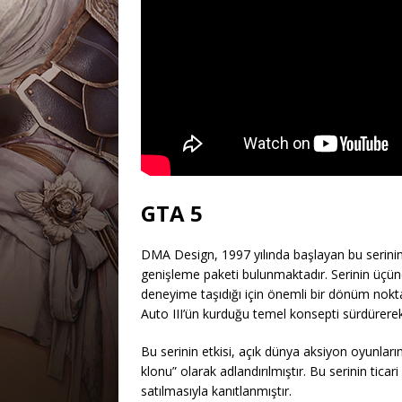
GTA 5
DMA Design, 1997 yılında başlayan bu serinin y
genişleme paketi bulunmaktadır. Serinin üçüncü
deneyime taşıdığı için önemli bir dönüm nokta
Auto III’ün kurduğu temel konsepti sürdürerek
Bu serinin etkisi, açık dünya aksiyon oyunla
klonu” olarak adlandırılmıştır. Bu serinin tica
satılmasıyla kanıtlanmıştır.