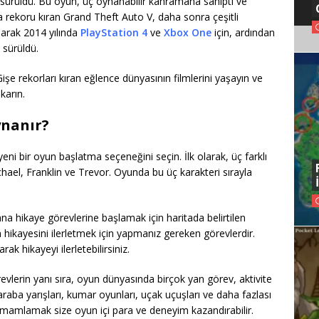
 sürüldü. Bu oyun, üç oynanabilir kahramana sahipti ve
zla rekoru kıran Grand Theft Auto V, daha sonra çeşitli
olarak 2014 yılında
PlayStation 4
ve
Xbox One
için, ardından
 sürüldü.
işe rekorları kıran eğlence dünyasının filmlerini yaşayın ve
karın.
ynanır?
eni bir oyun başlatma seçeneğini seçin. İlk olarak, üç farklı
chael, Franklin ve Trevor. Oyunda bu üç karakteri sırayla
a hikaye görevlerine başlamak için haritada belirtilen
 hikayesini ilerletmek için yapmanız gereken görevlerdir.
rak hikayeyi ilerletebilirsiniz.
vlerin yanı sıra, oyun dünyasında birçok yan görev, aktivite
raba yarışları, kumar oyunları, uçak uçuşları ve daha fazlası
tamamlamak size oyun içi para ve deneyim kazandırabilir.