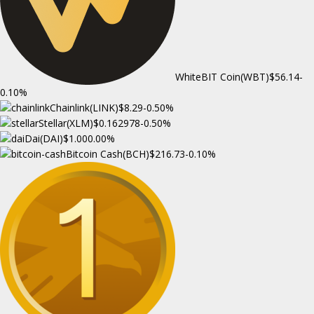
WhiteBIT Coin(WBT)
$56.14
-
0.10%
Chainlink(LINK)
$8.29
-0.50%
Stellar(XLM)
$0.162978
-0.50%
Dai(DAI)
$1.00
0.00%
Bitcoin Cash(BCH)
$216.73
-0.10%