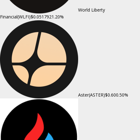
World Liberty
Financial(WLFI)
$0.051792
1.20%
Aster(ASTER)
$0.60
0.50%