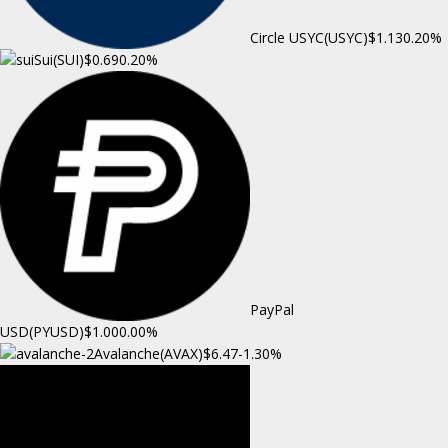
Circle USYC(USYC)
$1.13
0.20%
Sui(SUI)
$0.69
0.20%
PayPal
USD(PYUSD)
$1.00
0.00%
Avalanche(AVAX)
$6.47
-1.30%