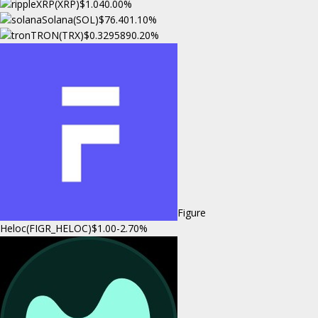
XRP(XRP)
$1.04
0.00%
Solana(SOL)
$76.40
1.10%
TRON(TRX)
$0.329589
0.20%
Figure
Heloc(FIGR_HELOC)
$1.00
-2.70%