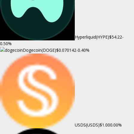
Hyperliquid(HYPE)
$54.22
-
0.50%
Dogecoin(DOGE)
$0.070142
-0.40%
USDS(USDS)
$1.00
0.00%