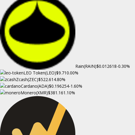
Rain(RAIN)
$0.012618
-0.30%
LEO Token(LEO)
$9.71
0.00%
Zcash(ZEC)
$522.61
4.80%
Cardano(ADA)
$0.196254
-1.60%
Monero(XMR)
$381.16
1.10%