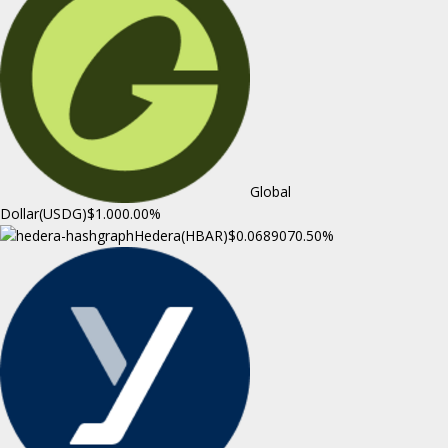
Global
Dollar(USDG)
$1.00
0.00%
Hedera(HBAR)
$0.068907
0.50%