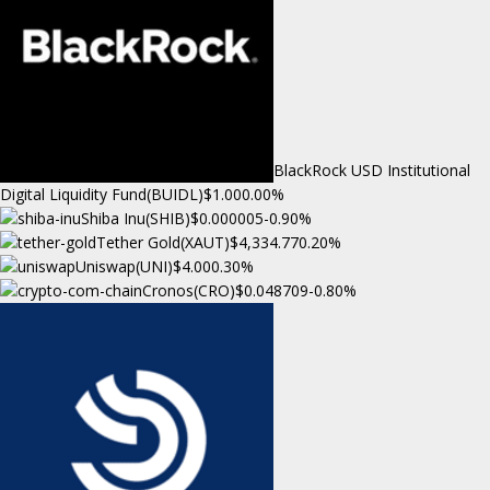
BlackRock USD Institutional
Digital Liquidity Fund(BUIDL)
$1.00
0.00%
Shiba Inu(SHIB)
$0.000005
-0.90%
Tether Gold(XAUT)
$4,334.77
0.20%
Uniswap(UNI)
$4.00
0.30%
Cronos(CRO)
$0.048709
-0.80%