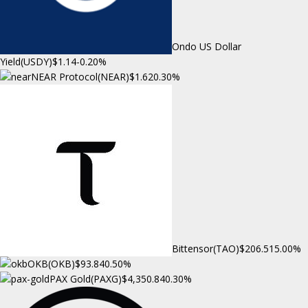
Ondo US Dollar
Yield(USDY)
$1.14
-0.20%
NEAR Protocol(NEAR)
$1.62
0.30%
Bittensor(TAO)
$206.51
5.00%
OKB(OKB)
$93.84
0.50%
PAX Gold(PAXG)
$4,350.84
0.30%