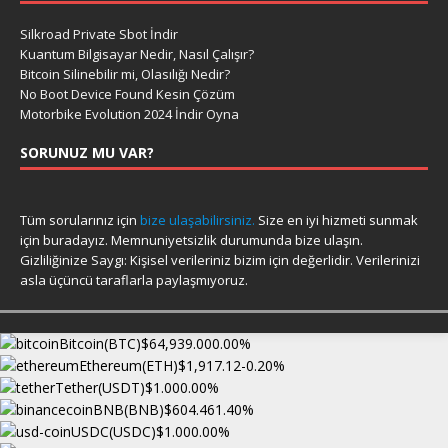
Silkroad Private Sbot İndir
Kuantum Bilgisayar Nedir, Nasıl Çalışır?
Bitcoin Silinebilir mi, Olasılığı Nedir?
No Boot Device Found Kesin Çözüm
Motorbike Evolution 2024 İndir Oyna
SORUNUZ MU VAR?
Tüm sorularınız için
bize ulaşabilirsiniz.
Size en iyi hizmeti sunmak
için buradayız. Memnuniyetsizlik durumunda bize ulaşın.
Gizliliğinize Saygı: Kişisel verileriniz bizim için değerlidir. Verilerinizi
asla üçüncü taraflarla paylaşmıyoruz.
Bitcoin(BTC)
$64,939.00
0.00%
Ethereum(ETH)
$1,917.12
-0.20%
Tether(USDT)
$1.00
0.00%
BNB(BNB)
$604.46
1.40%
USDC(USDC)
$1.00
0.00%