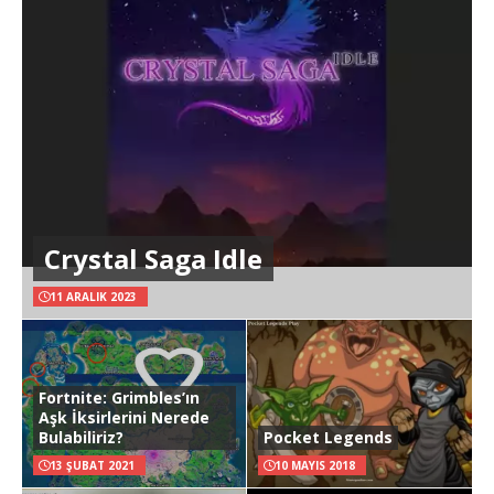
Crystal Saga Idle
11 ARALIK 2023
Fortnite: Grimbles’ın
Aşk İksirlerini Nerede
Bulabiliriz?
Pocket Legends
13 ŞUBAT 2021
10 MAYIS 2018