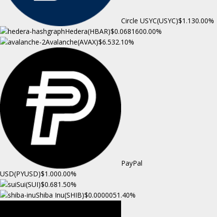
Circle USYC(USYC)
$1.13
0.00%
Hedera(HBAR)
$0.068160
0.00%
Avalanche(AVAX)
$6.53
2.10%
PayPal
USD(PYUSD)
$1.00
0.00%
Sui(SUI)
$0.68
1.50%
Shiba Inu(SHIB)
$0.000005
1.40%