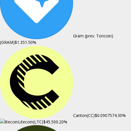
Gram (prev. Toncoin)
(GRAM)
$1.35
1.50%
Canton(CC)
$0.090757
4.30%
Litecoin(LTC)
$45.50
0.20%