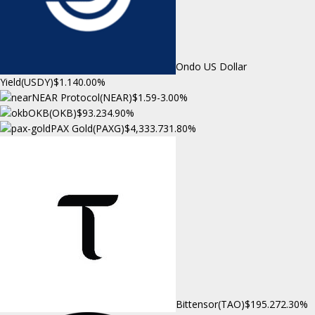
Ondo US Dollar
Yield(USDY)
$1.14
0.00%
NEAR Protocol(NEAR)
$1.59
-3.00%
OKB(OKB)
$93.23
4.90%
PAX Gold(PAXG)
$4,333.73
1.80%
Bittensor(TAO)
$195.27
2.30%