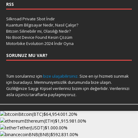
RSS
Silkroad Private Sbot İndir
Kuantum Bilgisayar Nedir, Nasıl Çalışır?
Bitcoin Silinebilir mi, Olasılığı Nedir?
No Boot Device Found Kesin Çözüm
Motorbike Evolution 2024 İndir Oyna
SORUNUZ MU VAR?
Tüm sorularınız için
bize ulaşabilirsiniz.
Size en iyi hizmeti sunmak
için buradayız. Memnuniyetsizlik durumunda bize ulaşın.
Gizliliğinize Saygı: Kişisel verileriniz bizim için değerlidir. Verilerinizi
asla üçüncü taraflarla paylaşmıyoruz.
Bitcoin(BTC)
$64,954.00
1.20%
Ethereum(ETH)
$1,915.98
1.00%
Tether(USDT)
$1.00
0.00%
BNB(BNB)
$592.83
1.00%