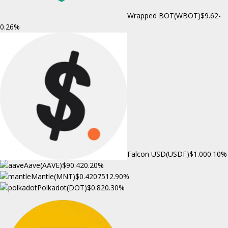
Wrapped BOT(WBOT)
$9.62
-
0.26%
Falcon USD(USDF)
$1.00
0.10%
Aave(AAVE)
$90.42
0.20%
Mantle(MNT)
$0.420751
2.90%
Polkadot(DOT)
$0.82
0.30%