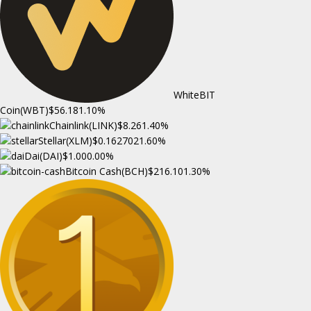
WhiteBIT
Coin(WBT)
$56.18
1.10%
Chainlink(LINK)
$8.26
1.40%
Stellar(XLM)
$0.162702
1.60%
Dai(DAI)
$1.00
0.00%
Bitcoin Cash(BCH)
$216.10
1.30%