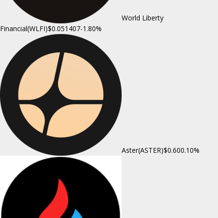
World Liberty
Financial(WLFI)
$0.051407
-1.80%
Aster(ASTER)
$0.60
0.10%