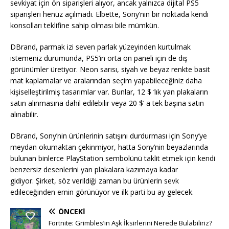
sevkiyat için ön siparişleri alıyor, ancak yalnızca dijital PS5
siparişleri henüz açılmadı. Elbette, Sony’nin bir noktada kendi
konsolları teklifine sahip olması bile mümkün.
DBrand, parmak izi seven parlak yüzeyinden kurtulmak
istemeniz durumunda, PS5’in orta ön paneli için de dış
görünümler üretiyor. Neon sarısı, siyah ve beyaz renkte basit
mat kaplamalar ve aralarından seçim yapabileceğiniz daha
kişiselleştirilmiş tasarımlar var. Bunlar, 12 $ ‘lık yan plakaların
satın alınmasına dahil edilebilir veya 20 $’ a tek başına satın
alınabilir.
DBrand, Sony’nin ürünlerinin satışını durdurması için Sony’ye
meydan okumaktan çekinmiyor, hatta Sony’nin beyazlarında
bulunan binlerce PlayStation sembolünü taklit etmek için kendi
benzersiz desenlerini yan plakalara kazımaya kadar
gidiyor. Şirket, söz verildiği zaman bu ürünlerin sevk
edileceğinden emin görünüyor ve ilk parti bu ay gelecek.
ÖNCEKI
Fortnite: Grimbles’ın Aşk İksirlerini Nerede Bulabiliriz?