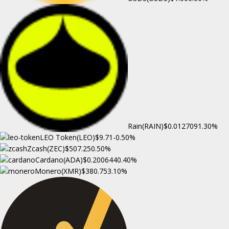
Rain(RAIN)
$0.012709
1.30%
LEO Token(LEO)
$9.71
-0.50%
Zcash(ZEC)
$507.25
0.50%
Cardano(ADA)
$0.200644
0.40%
Monero(XMR)
$380.75
3.10%