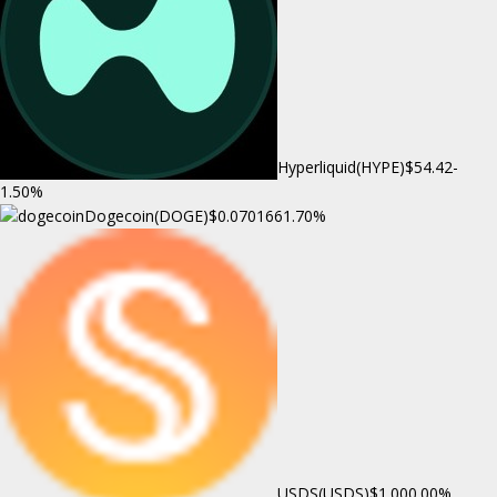
Hyperliquid(HYPE)
$54.42
-
1.50%
Dogecoin(DOGE)
$0.070166
1.70%
USDS(USDS)
$1.00
0.00%