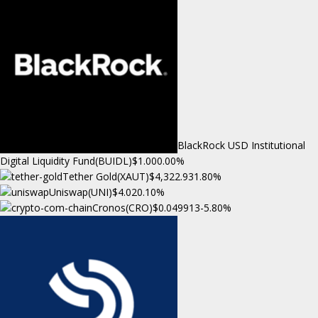
BlackRock USD Institutional
Digital Liquidity Fund(BUIDL)
$1.00
0.00%
Tether Gold(XAUT)
$4,322.93
1.80%
Uniswap(UNI)
$4.02
0.10%
Cronos(CRO)
$0.049913
-5.80%