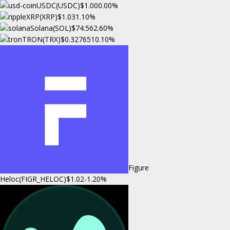
USDC(USDC)
$1.00
0.00%
XRP(XRP)
$1.03
1.10%
Solana(SOL)
$74.56
2.60%
TRON(TRX)
$0.327651
0.10%
Figure
Heloc(FIGR_HELOC)
$1.02
-1.20%