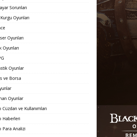
sayar Sorunları
 Kurgu Oyunları
nce
er Oyunları
 Oyunları
PG
stik Oyunlar
s ve Borsa
yunlar
nan Oyunlar
o Cüzdan ve Kullanımları
o Haberleri
o Para Analizi