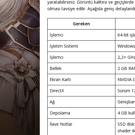
yaratabilirsiniz. Görüntü kalitesi ve geçişlerd
olması tavsiye edilir. Aşağıda geniş detaylandı
Gereken
İşlemci
64-bit iş
İşletim Sistemi
Windows 
İşlemci
2,2+ GHz
Bellek
2 GB R
Ekran Kartı
NVIDIA 
DirectX
Sürüm 1
Ağ
Genişbant
Depolama
4 GB kull
İlave Notlar
SSD disk
shader de