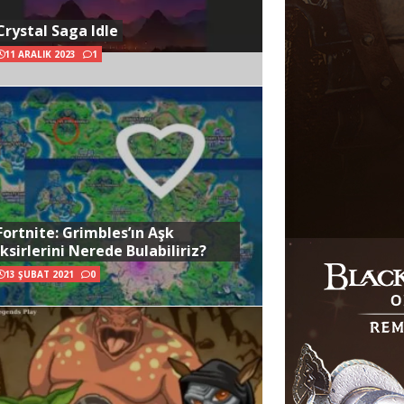
Crystal Saga Idle
11 ARALIK 2023
1
Fortnite: Grimbles’ın Aşk
İksirlerini Nerede Bulabiliriz?
13 ŞUBAT 2021
0