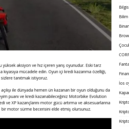
Bilgi
Bilim
Bina
Brows
Çocuk
COR
Fanta
u yüksek aksiyon ve hız içeren yarış oyunudur. Eski tarz
la kıyasıya mücadele edin. Oyun içi kredi kazanma özelliği,
Finan
sizlere tanıtmak istiyoruz.
İos o
k açılışı ile dünyada hemen ün kazanan bir oyun olduğunu da
Kapa
eneyim puanı ve kredi kazanabileceğiniz Motorbike Evolution
Kript
redi ve XP kazançlarını motor gücü artırma ve aksesuarlarına
ün bir motor sürme becerisini elde etmiş olursunuz.
Kript
Kript