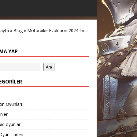
sayfa
»
Blog
»
Motorbike Evolution 2024 İndir
MA YAP
Ara
EGORILER
on Oyunları
inler
id oyunlar
yun Türleri