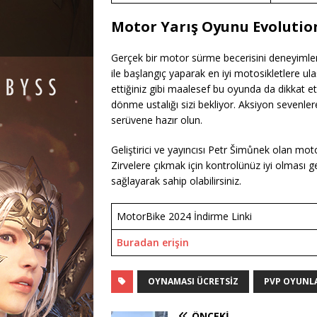
Motor Yarış Oyunu Evolution
Gerçek bir motor sürme becerisini deneyimle
ile başlangıç yaparak en iyi motosikletlere ul
ettiğiniz gibi maalesef bu oyunda da dikkat etm
dönme ustalığı sizi bekliyor. Aksiyon sevenlere
serüvene hazır olun.
Geliştirici ve yayıncısı Petr Šimůnek olan mo
Zirvelere çıkmak için kontrolünüz iyi olması g
sağlayarak sahip olabilirsiniz.
MotorBike 2024 İndirme Linki
Buradan erişin
OYNAMASI ÜCRETSIZ
PVP OYUNL
ÖNCEKI