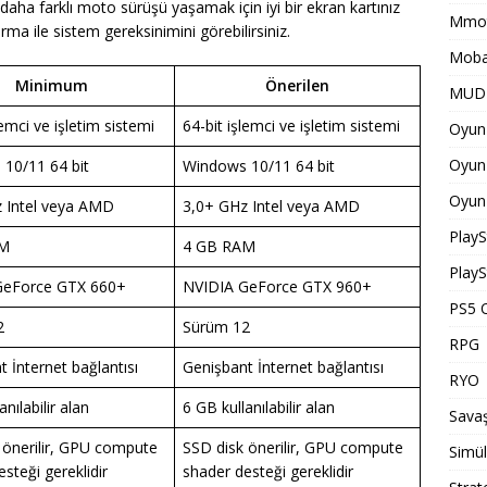
e daha farklı moto sürüşü yaşamak için iyi bir ekran kartınız
Mmot
rma ile sistem gereksinimini görebilirsiniz.
Moba
Minimum
Önerilen
MUD 
lemci ve işletim sistemi
64-bit işlemci ve işletim sistemi
Oyun 
Oyun 
10/11 64 bit
Windows 10/11 64 bit
Oyun 
 Intel veya AMD
3,0+ GHz Intel veya AMD
PlayS
AM
4 GB RAM
PlayS
GeForce GTX 660+
NVIDIA GeForce GTX 960+
PS5 O
2
Sürüm 12
RPG
 İnternet bağlantısı
Genişbant İnternet bağlantısı
RYO
anılabilir alan
6 GB kullanılabilir alan
Savaş
 önerilir, GPU compute
SSD disk önerilir, GPU compute
Simü
steği gereklidir
shader desteği gereklidir