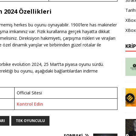
Strat
Tarih
 2024 Özellikleri
XBox
memiş herkes bu oyunu oynayabilir. 1900’lere has makineler
XBox 
aşma imkanınız var. Fizik kurallarına gerçek hayatta dikkat
elisiniz. Direksiyon hakimiyeti, çarpışma riskleri ve virajları
 özel dinamik yarışlar ve birbirinden güzel rotalar ile
KRI
torbike evolution 2024, 25 Mart’ta piyasa oyunu sürdü.
erektiği bu oyunu, aşağıdaki bağlantılardan indirme
Official Sitesi
Kontrol Edin
ARI
TEK OYUNCULU
SONRAKI