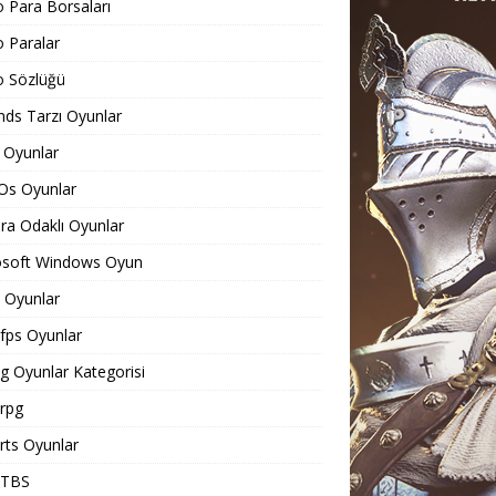
o Para Borsaları
o Paralar
o Sözlüğü
ds Tarzı Oyunlar
 Oyunlar
Os Oyunlar
a Odaklı Oyunlar
osoft Windows Oyun
Oyunlar
ps Oyunlar
 Oyunlar Kategorisi
rpg
ts Oyunlar
TBS