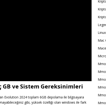
Kript
Kript
Kript
Legen
Linux
Mac 
Macer
Micr
Mmo 
Mmof
Mmog
 GB ve Sistem Gereksinimleri
Mmo
Mmor
tan Evolution 2024 toplam 6GB depolama ile bilgisayara
ynayabileceğiniz gibi, yüksek özelliği olan windows ile fark
Mmo