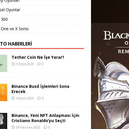
eji Oyunları
sel Oyunlar
 360
One ve X Serisi
PTO HABERLERI
Tether Coin Ne İşe Yarar?
5 Eylül 2023
0
Binance Busd İşlemleri Sona
Erecek
4 Eylül 2023
0
Binance, Yeni NFT Anlaşması İçin
Cristiano Ronaldo’yu Seçti
24 Haziran 2022
0