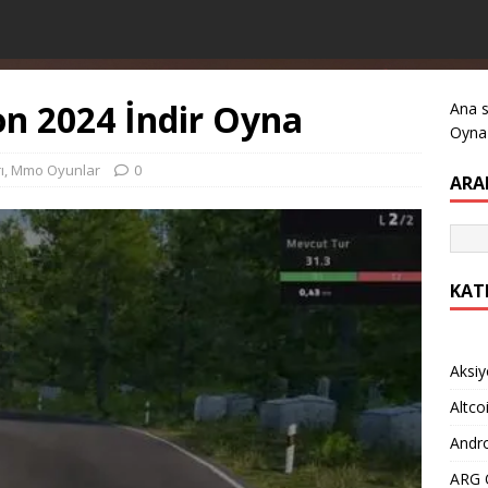
on 2024 İndir Oyna
Ana 
Oyna
ı
,
Mmo Oyunlar
0
ARA
KAT
Aksiy
Altco
Andro
ARG O