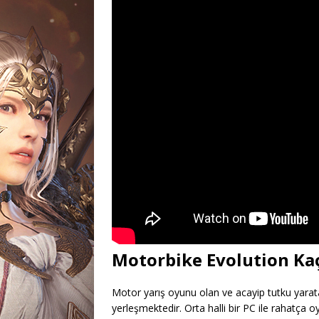
Motorbike Evolution Kaç
Motor yarış oyunu olan ve acayip tutku yara
yerleşmektedir. Orta halli bir PC ile rahatça o