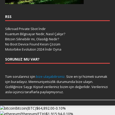
RSS
Silkroad Private Sbot İndir
Kuantum Bilgisayar Nedir, Nasıl Çalışır?
Bitcoin Silinebilir mi, Olasılığı Nedir?
No Boot Device Found Kesin Çözüm
Motorbike Evolution 2024 İndir Oyna
SORUNUZ MU VAR?
Tüm sorularınız için
bize ulaşabilirsiniz.
Size en iyi hizmeti sunmak
için buradayız. Memnuniyetsizlik durumunda bize ulaşın.
Gizliliğinize Saygı: Kişisel verileriniz bizim için değerlidir. Verilerinizi
asla üçüncü taraflarla paylaşmıyoruz.
Bitcoin(BTC)
$64,892.00
-0.10%
Ethereum(ETH)
$1,915.94
-0.10%