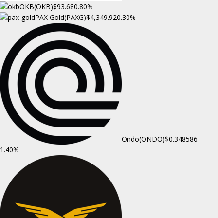
OKB(OKB)
$93.68
0.80%
PAX Gold(PAXG)
$4,349.92
0.30%
Ondo(ONDO)
$0.348586
-
1.40%