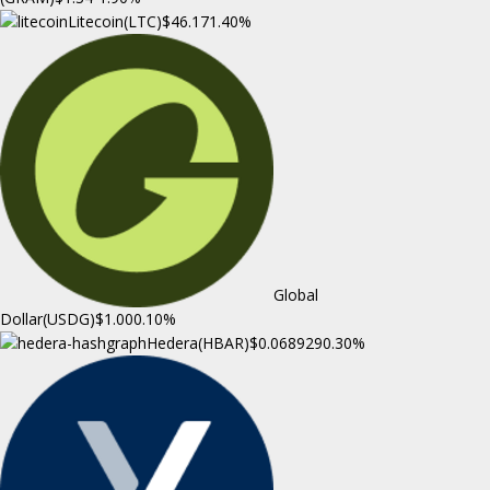
Litecoin(LTC)
$46.17
1.40%
Global
Dollar(USDG)
$1.00
0.10%
Hedera(HBAR)
$0.068929
0.30%