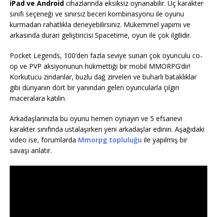
iPad ve Android
cihazlarında eksiksiz oynanabilir. Üç karakter
sınıfı seçeneği ve sınırsız beceri kombinasyonu ile oyunu
kurmadan rahatlıkla deneyebilirsiniz. Mükemmel yapımı ve
arkasında duran geliştiricisi Spacetime, oyun ile çok ilgilidir.
Pocket Legends, 100’den fazla seviye sunan çok oyunculu co-
op ve PVP aksiyonunun hükmettiği bir mobil MMORPG’dir!
Korkutucu zindanlar, buzlu dağ zirveleri ve buharlı bataklıklar
gibi dünyanın dört bir yanından gelen oyuncularla çılgın
maceralara katılın.
Arkadaşlarınızla bu oyunu hemen oynayın ve 5 efsanevi
karakter sınıfında ustalaşırken yeni arkadaşlar edinin. Aşağıdaki
video ise, forumlarda
Mmorpg topluluğu
ile yapılmış bir
savaşı anlatır.