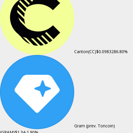
Canton(CC)
$0.098328
6.80%
Gram (prev. Toncoin)
(GRAM)
$1.34
-1.90%