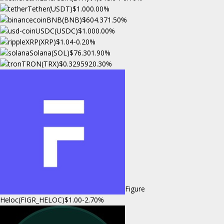
Tether(USDT)
$1.00
0.00%
BNB(BNB)
$604.37
1.50%
USDC(USDC)
$1.00
0.00%
XRP(XRP)
$1.04
-0.20%
Solana(SOL)
$76.30
1.90%
TRON(TRX)
$0.329592
0.30%
Figure
Heloc(FIGR_HELOC)
$1.00
-2.70%