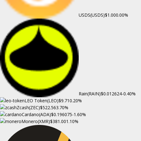
USDS(USDS)
$1.00
0.00%
Rain(RAIN)
$0.012624
-0.40%
LEO Token(LEO)
$9.71
0.20%
Zcash(ZEC)
$522.56
3.70%
Cardano(ADA)
$0.196075
-1.60%
Monero(XMR)
$381.00
1.10%