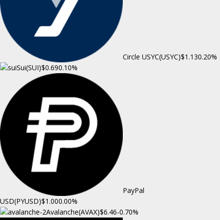
Circle USYC(USYC)
$1.13
0.20%
Sui(SUI)
$0.69
0.10%
PayPal
USD(PYUSD)
$1.00
0.00%
Avalanche(AVAX)
$6.46
-0.70%