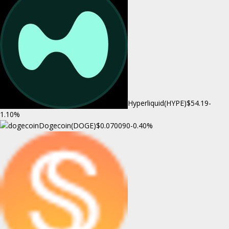
Hyperliquid(HYPE)
$54.19
-
1.10%
Dogecoin(DOGE)
$0.070090
-0.40%