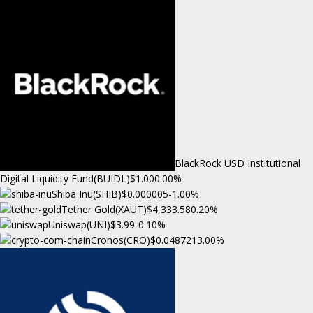
BlackRock USD Institutional
Digital Liquidity Fund(BUIDL)
$1.00
0.00%
Shiba Inu(SHIB)
$0.000005
-1.00%
Tether Gold(XAUT)
$4,333.58
0.20%
Uniswap(UNI)
$3.99
-0.10%
Cronos(CRO)
$0.048721
3.00%