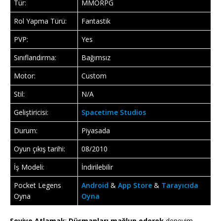
Tür:
MMORPG
Rol Yapma Türü:
Fantastik
PVP:
Yes
Sınıflandırma:
Bağımsız
Motor:
Custom
Stil:
N/A
Geliştiricisi:
Spacetime Studios
Durum:
Piyasada
Oyun çıkış tarihi:
08/2010
İş Modeli:
İndirilebilir
Pocket Legens
Android
&
App Store
&
Tarayıcıda
Oyna
Oyna
Seviye Atlamak
:
Düşmanları mağlup ederek
deneyim