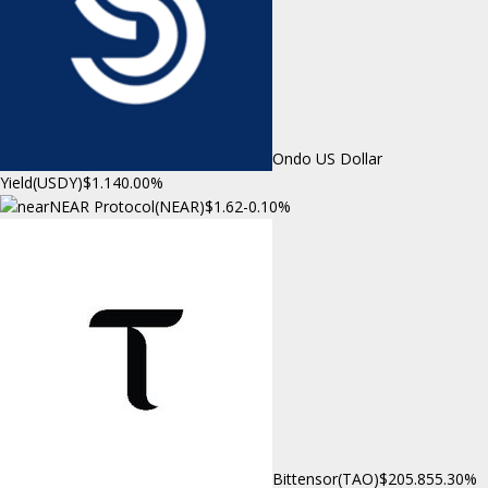
Ondo US Dollar
Yield(USDY)
$1.14
0.00%
NEAR Protocol(NEAR)
$1.62
-0.10%
Bittensor(TAO)
$205.85
5.30%