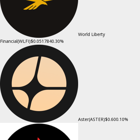
World Liberty
Financial(WLFI)
$0.051784
0.30%
Aster(ASTER)
$0.60
0.10%