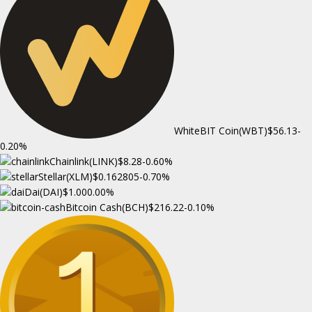
WhiteBIT Coin(WBT)
$56.13
-
0.20%
Chainlink(LINK)
$8.28
-0.60%
Stellar(XLM)
$0.162805
-0.70%
Dai(DAI)
$1.00
0.00%
Bitcoin Cash(BCH)
$216.22
-0.10%