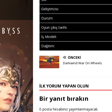
Geliştiricisi:
Durum:
Oyun çıkış tarihi:
İş Modeli:
Dağıtım:
ÖNCEKI
Darkwind War On Wheels
İLK YORUM YAPAN OLUN
Bir yanıt bırakın
E-posta hesabınız yayımlanmayacak.