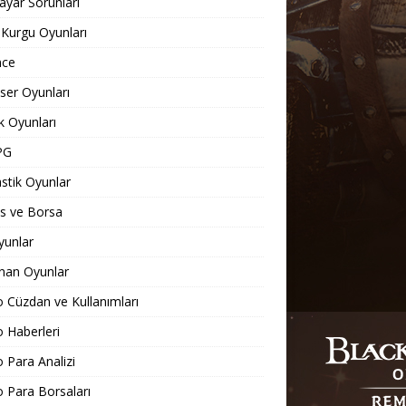
sayar Sorunları
 Kurgu Oyunları
nce
er Oyunları
 Oyunları
PG
stik Oyunlar
s ve Borsa
yunlar
nan Oyunlar
o Cüzdan ve Kullanımları
o Haberleri
o Para Analizi
o Para Borsaları