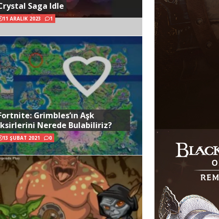
Crystal Saga Idle
11 ARALIK 2023
1
Fortnite: Grimbles’ın Aşk
İksirlerini Nerede Bulabiliriz?
13 ŞUBAT 2021
0