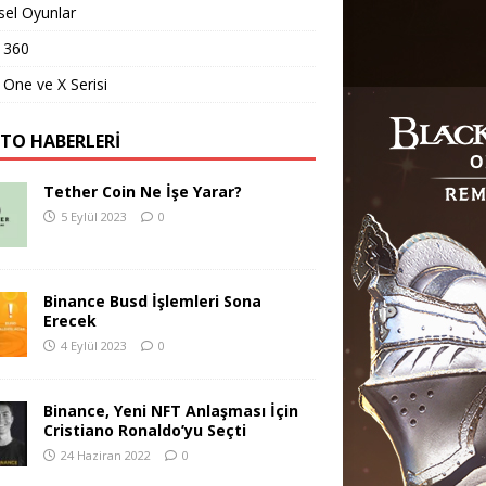
sel Oyunlar
 360
One ve X Serisi
PTO HABERLERI
Tether Coin Ne İşe Yarar?
5 Eylül 2023
0
Binance Busd İşlemleri Sona
Erecek
4 Eylül 2023
0
Binance, Yeni NFT Anlaşması İçin
Cristiano Ronaldo’yu Seçti
24 Haziran 2022
0