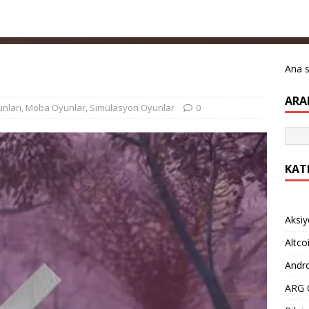
Ana 
ARA
unları
,
Moba Oyunlar
,
Simülasyon Oyunlar
0
KAT
Aksiy
Altco
Andro
ARG O