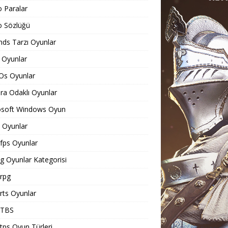
o Paralar
o Sözlüğü
ds Tarzı Oyunlar
 Oyunlar
Os Oyunlar
a Odaklı Oyunlar
osoft Windows Oyun
Oyunlar
ps Oyunlar
 Oyunlar Kategorisi
rpg
ts Oyunlar
TBS
ps Oyun Türleri