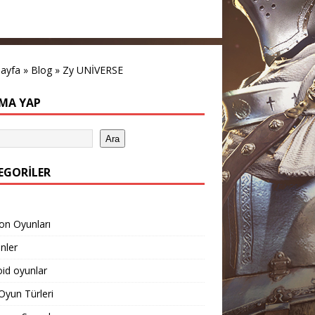
sayfa
»
Blog
»
Zy UNİVERSE
MA YAP
Ara
EGORILER
on Oyunları
inler
id oyunlar
yun Türleri