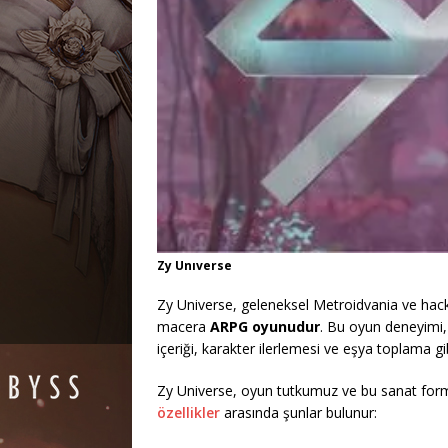
Zy Unıverse
Zy Universe, geleneksel Metroidvania ve hack-
macera
ARPG oyunudur
. Bu oyun deneyimi, s
içeriği, karakter ilerlemesi ve eşya toplama g
Zy Universe, oyun tutkumuz ve bu sanat form
özellikler
arasında şunlar bulunur: