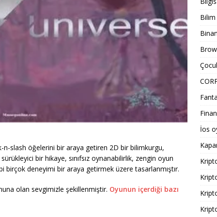
Bilgi
Bilim
Bina
Brows
Çocuk
COR
Fanta
Finan
İos o
Kapa
n-slash öğelerini bir araya getiren 2D bir bilimkurgu,
ürükleyici bir hikaye, sınıfsız oynanabilirlik, zengin oyun
Kript
ibi birçok deneyimi bir araya getirmek üzere tasarlanmıştır.
Kript
una olan sevgimizle şekillenmiştir.
Oyunun içerdiği bazı
Kript
Kript