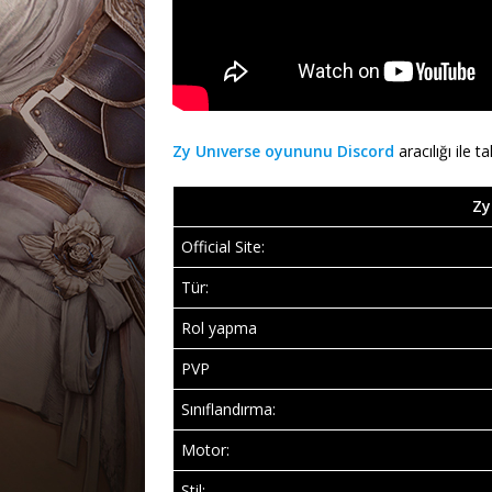
Zy Unıverse oyununu Discord
aracılığı ile ta
Zy
Official Site:
Tür:
Rol yapma
PVP
Sınıflandırma:
Motor:
Stil: