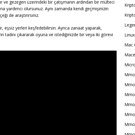
ır ve gezegen üzerindeki bir çatışmanın ardından bir mülteci
Kript
sına yardımcı olursunuz. Aynı zamanda kendi geçmişinizin
Kript
çeği de araştırırsınız.
Legen
ir, eşsiz yerleri keşfedebilirsin. Ayrıca zanaat yaparak,
in tadını çıkararak oyuna ve istediğinizde bir veya iki görevi
Linux
Mac 
Macer
Micr
Mmo 
Mmof
Mmog
Mmo
Mmor
Mmo
Mmot