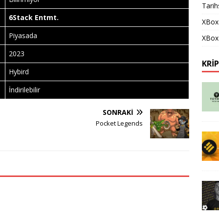
Tarih
6Stack Entmt.
XBox
Piyasada
XBox 
2023
KRI
Hybird
İndirilebilir
SONRAKI
Pocket Legends