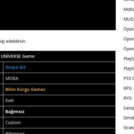
Moba
MUD 
Oyun 
Oyun 
kip edebilirsin.
Oyun 
 UNİVERSE Game
PlayS
Siteye Git
PlayS
MOBA
PS5 O
RPG
Bilim Kurgu Games
RYO
Evet
Savaş
Bağımsız
Simü
Custom
Strat
Bilinmiyor