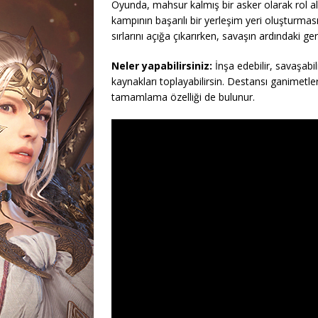
Oyunda, mahsur kalmış bir asker olarak rol al
kampının başarılı bir yerleşim yeri oluşturma
sırlarını açığa çıkarırken, savaşın ardındaki ger
Neler yapabilirsiniz:
İnşa edebilir, savaşabil
kaynakları toplayabilirsin. Destansı ganimetler
tamamlama özelliği de bulunur.