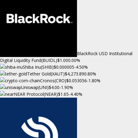
BlackRock USD Institutional
Digital Liquidity Fund(BUIDL)
$1.00
0.00%
Shiba Inu(SHIB)
$0.000005
-4.50%
Tether Gold(XAUT)
$4,273.89
0.80%
Cronos(CRO)
$0.053056
-1.80%
Uniswap(UNI)
$4.00
-1.90%
NEAR Protocol(NEAR)
$1.65
-4.40%