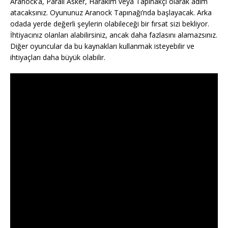
Aranock’a, Paralı Asker, Harakim veya Tapınakçı olarak adım
atacaksınız. Oyununuz Aranock Tapınağı’nda başlayacak. Arka
odada yerde değerli şeylerin olabileceği bir fırsat sizi bekliyor.
İhtiyacınız olanları alabilirsiniz, ancak daha fazlasını alamazsınız.
Diğer oyuncular da bu kaynakları kullanmak isteyebilir ve
ihtiyaçları daha büyük olabilir.