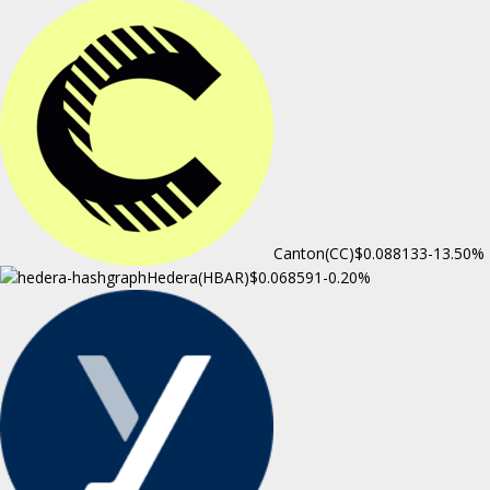
Canton(CC)
$0.088133
-13.50%
Hedera(HBAR)
$0.068591
-0.20%