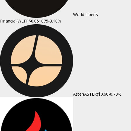
World Liberty
Financial(WLFI)
$0.051875
-3.10%
Aster(ASTER)
$0.60
-0.70%