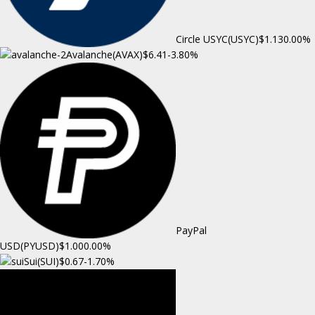
Circle USYC(USYC)
$1.13
0.00%
Avalanche(AVAX)
$6.41
-3.80%
PayPal
USD(PYUSD)
$1.00
0.00%
Sui(SUI)
$0.67
-1.70%