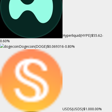
Hyperliquid(HYPE)
$55.62
-
0.60%
Dogecoin(DOGE)
$0.069316
-0.80%
USDS(USDS)
$1.00
0.00%