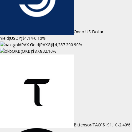
Ondo US Dollar
Yield(USDY)
$1.14
-0.10%
PAX Gold(PAXG)
$4,287.20
0.90%
OKB(OKB)
$87.83
2.10%
Bittensor(TAO)
$191.10
-2.40%