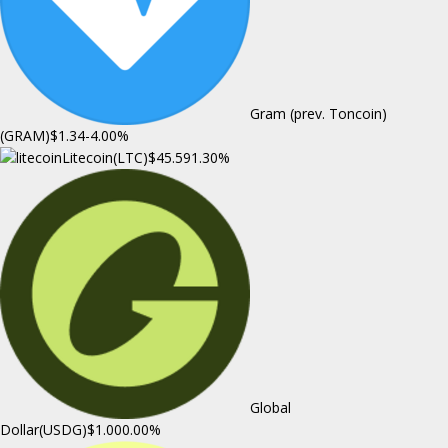
Gram (prev. Toncoin)
(GRAM)
$1.34
-4.00%
Litecoin(LTC)
$45.59
1.30%
Global
Dollar(USDG)
$1.00
0.00%