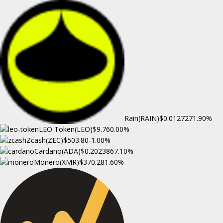
Rain(RAIN)
$0.012727
1.90%
LEO Token(LEO)
$9.76
0.00%
Zcash(ZEC)
$503.80
-1.00%
Cardano(ADA)
$0.202386
7.10%
Monero(XMR)
$370.28
1.60%