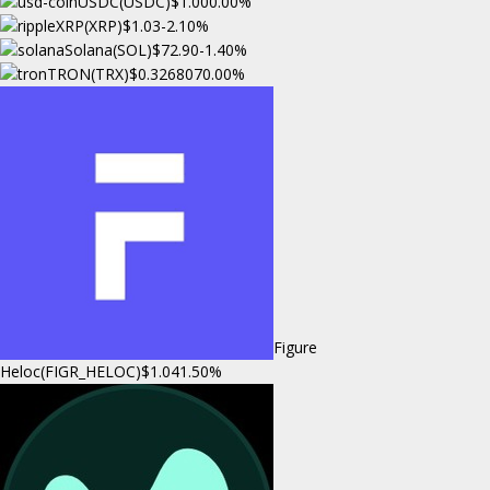
USDC(USDC)
$1.00
0.00%
XRP(XRP)
$1.03
-2.10%
Solana(SOL)
$72.90
-1.40%
TRON(TRX)
$0.326807
0.00%
Figure
Heloc(FIGR_HELOC)
$1.04
1.50%