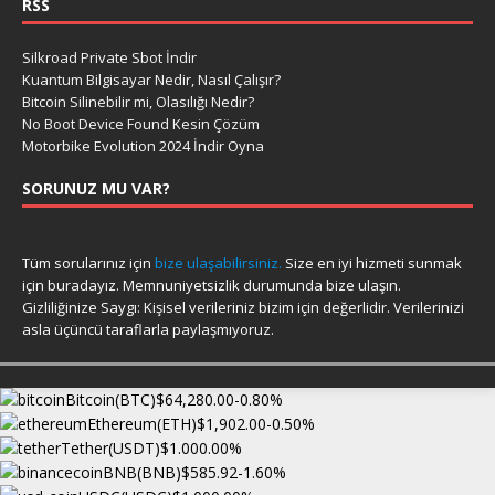
RSS
Silkroad Private Sbot İndir
Kuantum Bilgisayar Nedir, Nasıl Çalışır?
Bitcoin Silinebilir mi, Olasılığı Nedir?
No Boot Device Found Kesin Çözüm
Motorbike Evolution 2024 İndir Oyna
SORUNUZ MU VAR?
Tüm sorularınız için
bize ulaşabilirsiniz.
Size en iyi hizmeti sunmak
için buradayız. Memnuniyetsizlik durumunda bize ulaşın.
Gizliliğinize Saygı: Kişisel verileriniz bizim için değerlidir. Verilerinizi
asla üçüncü taraflarla paylaşmıyoruz.
Bitcoin(BTC)
$64,280.00
-0.80%
Ethereum(ETH)
$1,902.00
-0.50%
Tether(USDT)
$1.00
0.00%
BNB(BNB)
$585.92
-1.60%