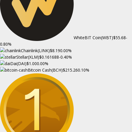
WhiteBIT Coin(WBT)
$55.68
-
0.80%
Chainlink(LINK)
$8.19
0.00%
Stellar(XLM)
$0.161688
-0.40%
Dai(DAI)
$1.00
0.00%
Bitcoin Cash(BCH)
$215.26
0.10%