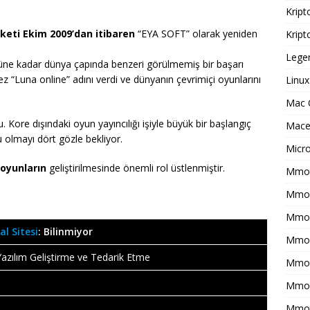
Kript
rketi Ekim 2009’dan itibaren
“EYA SOFT” olarak yeniden
Kript
Legen
Bugüne kadar dünya çapında benzeri görülmemiş bir başarı
z “Luna online” adını verdi ve dünyanın çevrimiçi oyunlarını
Linux
Mac 
. Kore dışındaki oyun yayıncılığı işiyle büyük bir başlangıç
Macer
 olmayı dört gözle bekliyor.
Micr
oyunların
geliştirilmesinde önemli rol üstlenmiştir.
Mmo 
Mmof
Mmog
al Sitesi
: Bilinmiyor
Mmo
azılım Geliştirme ve Tedarik Etme
Mmor
Mmo
Mmot