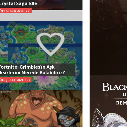
Crystal Saga Idle
11 ARALIK 2023
1
Fortnite: Grimbles’ın Aşk
İksirlerini Nerede Bulabiliriz?
13 ŞUBAT 2021
0