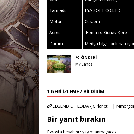
Tam adı:
EYA SOFT CO.LTD.
Motor:
Custom
Adres
Eonju-ro-Güney Kore
Durum:
Medya bilgisi bulunamıyo
ÖNCEKI
My Lands
1 GERI IZLEME / BILDIRIM
LEGEND OF EDDA -JCPlanet | | Mmorgon
Bir yanıt bırakın
E-posta hesabınız yayımlanmayacak.