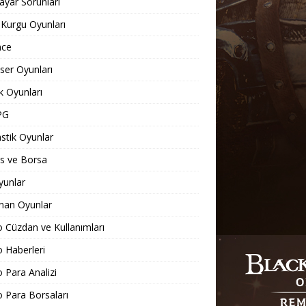
sayar Sorunları
 Kurgu Oyunları
nce
er Oyunları
 Oyunları
PG
stik Oyunlar
s ve Borsa
yunlar
nan Oyunlar
o Cüzdan ve Kullanımları
o Haberleri
o Para Analizi
o Para Borsaları