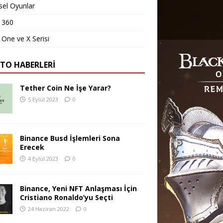
sel Oyunlar
 360
One ve X Serisi
PTO HABERLERI
Tether Coin Ne İşe Yarar?
5 Eylül 2023
0
Binance Busd İşlemleri Sona
Erecek
4 Eylül 2023
0
Binance, Yeni NFT Anlaşması İçin
Cristiano Ronaldo’yu Seçti
24 Haziran 2022
0