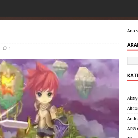
Ana 
ARA
1
KAT
Aksiy
Altco
Andro
ARG O