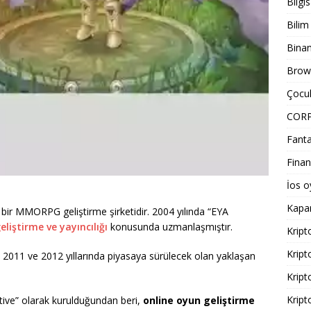
Bilgi
Bilim
Bina
Brows
Çocuk
COR
Fanta
Finan
İos o
Kapa
bir MMORPG geliştirme şirketidir. 2004 yılında “EYA
iştirme ve yayıncılığı
konusunda uzmanlaşmıştır.
Kript
Kript
 2011 ve 2012 yıllarında piyasaya sürülecek olan yaklaşan
Kript
Kript
tive” olarak kurulduğundan beri,
online oyun geliştirme