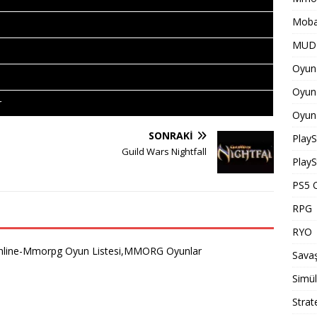
Moba
MUD 
Oyun 
Oyun 
r
Oyun 
SONRAKI
PlayS
Guild Wars Nightfall
PlayS
PS5 O
RPG
RYO
line-Mmorpg Oyun Listesi,MMORG Oyunlar
Savaş
Simü
Strat