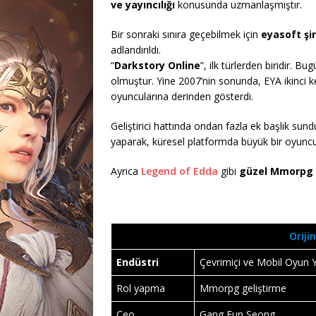
ve yayıncılığı
konusunda uzmanlaşmıştır.
Bir sonraki sınıra geçebilmek için
eyasoft şi
adlandırıldı.
“
Darkstory Online
”, ilk türlerden biridir. 
olmuştur. Yine 2007’nin sonunda, EYA ikinci ke
oyuncularına derinden gösterdi.
Geliştirici hattında ondan fazla ek başlık sundu
yaparak, küresel platformda büyük bir oyuncu
Ayrıca
Legend of Edda
gibi
güzel Mmorpg 
Orijin
Endüstri
Çevrimiçi ve Mobil Oyun Y
Rol yapma
Mmorpg geliştirme
Ceo
Gang,Eun Seong