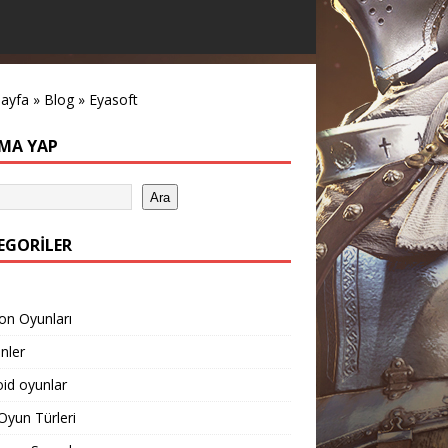
sayfa
»
Blog
»
Eyasoft
MA YAP
Ara
EGORILER
on Oyunları
inler
id oyunlar
yun Türleri