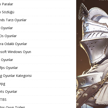
o Paralar
o Sözlüğü
ds Tarzı Oyunlar
 Oyunlar
Os Oyunlar
a Odaklı Oyunlar
osoft Windows Oyun
Oyunlar
ps Oyunlar
 Oyunlar Kategorisi
rpg
ts Oyunlar
TBS
ps Oyun Türleri