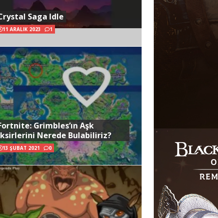
Crystal Saga Idle
11 ARALIK 2023
1
Fortnite: Grimbles’ın Aşk
İksirlerini Nerede Bulabiliriz?
13 ŞUBAT 2021
0