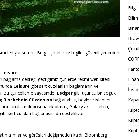
Bilgi
Bilim
Bina
Brows
Çocuk
lişmeleri yansıtalım. Bu gelişmeler ve bilgiler güvenli yerlerden
COR
Fanta
 Leisure
rı bağlama desteği geçtiğimiz günlerde resmi web sitesi
Finan
fonunda
Leisure
gibi sert cüzdanları bağlamanın ve
İos o
u. Bu güncelleme sayesinde,
Ledger
gibi üçüncü bir soğuk
 Blockchain Cüzdanına
bağlanabilir, böylece işlemler
Kapa
inciri anahtar deposuna ek olarak, Galaxy akıllı telefon,
Kript
gibi sert cüzdan bağlantısını da destekliyor.
Kript
ı
Kript
atın alımlar ve görüşleri değişmeden kaldı. Bloomberg