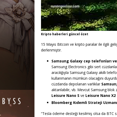
Kripto haberleri güncel özet
15 Mayıs Bitcoin ve kripto paralar ile ilgili ge
derlenmiştir.
Samsung Galaxy cep telefonları ve
Samsung Electronics gibi sert cüzdanla
aracılığıyla Samsung Galaxy akıllı tele
kullanmanın mümkün olacağını duyurd
cüzdanda depolanan varlıklar
Samsung
aktarılabilir, vb. Mevcut Samsung blok z
Leisure Nano S
ve
Leisure Nano X2
Bloomberg Kıdemli Strateji Uzman
“Tesla ödeme desteği kesilmiş olsa da BTC s