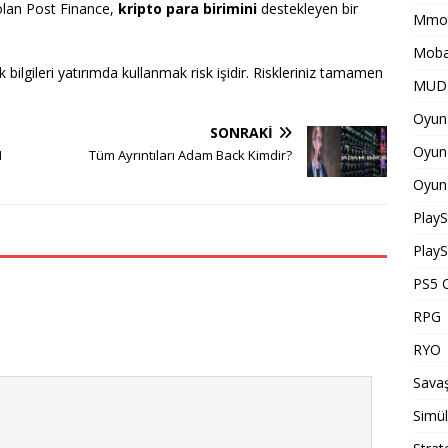
olan Post Finance,
kripto para birimini
destekleyen bir
Mmot
Moba
bilgileri yatırımda kullanmak risk işidir. Riskleriniz tamamen
MUD 
Oyun 
SONRAKI
Oyun 
1
Tüm Ayrıntıları Adam Back Kimdir?
Oyun 
PlayS
PlayS
PS5 O
RPG
RYO
Savaş
Simü