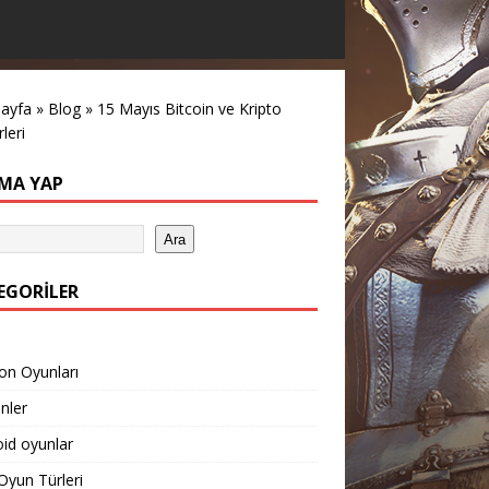
sayfa
»
Blog
»
15 Mayıs Bitcoin ve Kripto
leri
MA YAP
Ara
EGORILER
on Oyunları
inler
id oyunlar
yun Türleri