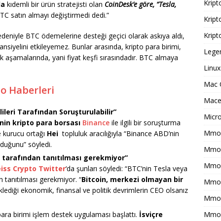
Kript
da
kıdemli bir ürün stratejisti olan
CoinDesk’e göre, “Tesla,
 BTC satın almayı değiştirmedi dedi.”
Kript
Kript
nedeniyle BTC ödemelerine desteği geçici olarak askıya aldı,
tansiyelini etkileyemez. Bunlar arasında, kripto para birimi,
Legen
 ilk aşamalarında, yani fiyat keşfi sırasındadır. BTC almaya
Linux
Mac 
to Haberleri
Macer
leri Tarafından Soruşturulabilir”
Micr
’nin kripto para borsası
Binance
ile ilgili bir soruşturma
Mmo 
e kurucu ortağı
Hei
topluluk aracılığıyla “Binance ABD’nin
olduğunu” söyledi.
Mmof
r tarafından tanıtılması gerekmiyor”
Mmog
iss Crypto Twitter
‘da şunları söyledi: “BTC’nin Tesla veya
 tanıtılması gerekmiyor. “
Bitcoin, merkezi olmayan bir
Mmo
iklediği ekonomik, finansal ve politik devrimlerin CEO olsanız
Mmor
para birimi işlem destek uygulaması başlattı.
İsviçre
Mmo