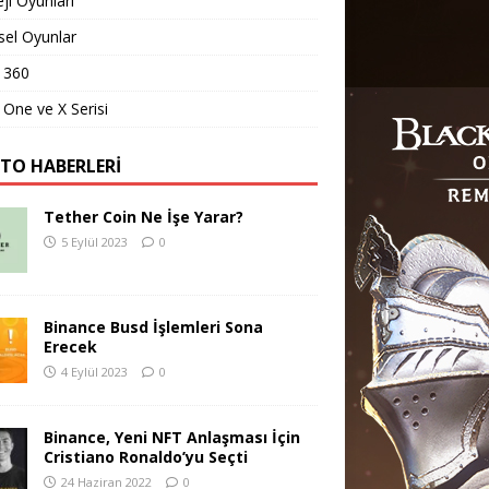
eji Oyunları
sel Oyunlar
 360
One ve X Serisi
PTO HABERLERI
Tether Coin Ne İşe Yarar?
5 Eylül 2023
0
Binance Busd İşlemleri Sona
Erecek
4 Eylül 2023
0
Binance, Yeni NFT Anlaşması İçin
Cristiano Ronaldo’yu Seçti
24 Haziran 2022
0