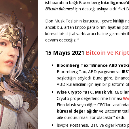
istihbaratına bağlı Bloomberg
Intelligence’
Bitcoin ödemesi
için desteği askıya aldı” fikri
Elon Musk Tesla’nın kurucusu, çevre kirliliği 
ancak bu, artan kripto para birimi fiyatları po
küresel bir dijital varlık aracı haline gelmenin
devam edeceğiz. ”
15 Mayıs 2021
Bitcoin ve Krip
Bloomberg Tex “Binance ABD Yetkili
Bloomberg Tax, ABD yargısının ve
IRS
başlattığını söyledi. Buna göre, Binanc
ABD kullanıcıları için ayrı bir platform 
Wise Crypto “BTC, Musk vb. CEO’la
Crypto proje değerlendirme firması
We
Elon Musk veya diğer CEO’lar tarafından
küresel değer ağıdır
ve Bitcoin’in tet
bile durdurulması zor olacaktır.” dedi.
İsviçre Postanesi, BTC ve diğer kripto 