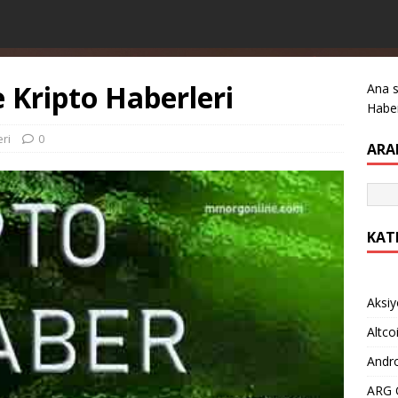
e Kripto Haberleri
Ana 
Haber
ri
0
ARA
KAT
Aksiy
Altco
Andro
ARG O