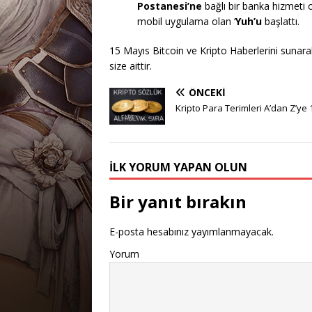
Postanesi’ne
bağlı bir banka hizmeti 
mobil uygulama olan ‘
Yuh’u
başlattı.
15 Mayıs Bitcoin ve Kripto Haberlerini sunarak 
size aittir.
ÖNCEKI
Kripto Para Terimleri A’dan Z’ye 
İLK YORUM YAPAN OLUN
Bir yanıt bırakın
E-posta hesabınız yayımlanmayacak.
Yorum