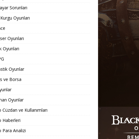
sayar Sorunları
 Kurgu Oyunları
nce
er Oyunları
 Oyunları
PG
stik Oyunlar
s ve Borsa
yunlar
nan Oyunlar
o Cüzdan ve Kullanımları
o Haberleri
o Para Analizi