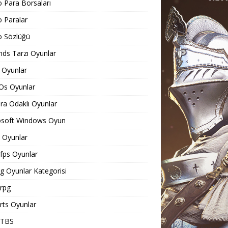
o Para Borsaları
o Paralar
o Sözlüğü
ds Tarzı Oyunlar
 Oyunlar
Os Oyunlar
a Odaklı Oyunlar
osoft Windows Oyun
Oyunlar
ps Oyunlar
 Oyunlar Kategorisi
rpg
ts Oyunlar
TBS