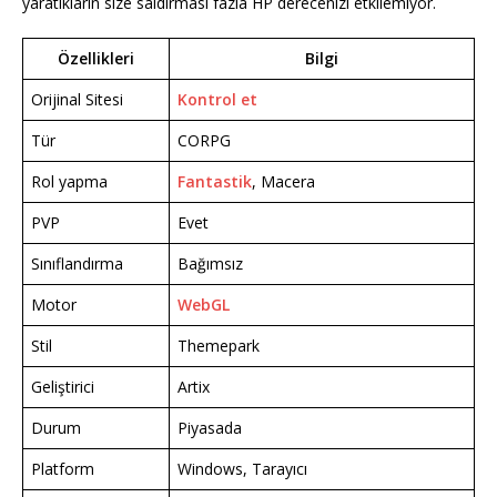
yaratıkların size saldırması fazla HP derecenizi etkilemiyor.
Özellikleri
Bilgi
Orijinal Sitesi
Kontrol et
Tür
CORPG
Rol yapma
Fantastik
, Macera
PVP
Evet
Sınıflandırma
Bağımsız
Motor
WebGL
Stil
Themepark
Geliştirici
Artix
Durum
Piyasada
Platform
Windows, Tarayıcı