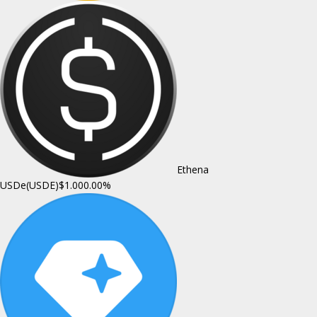
Ethena
USDe(USDE)
$1.00
0.00%