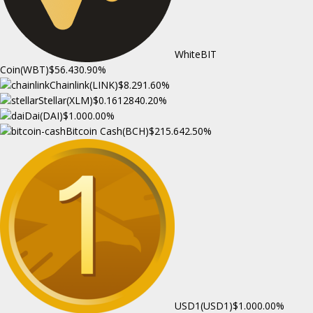
WhiteBIT
Coin(WBT)
$56.43
0.90%
Chainlink(LINK)
$8.29
1.60%
Stellar(XLM)
$0.161284
0.20%
Dai(DAI)
$1.00
0.00%
Bitcoin Cash(BCH)
$215.64
2.50%
USD1(USD1)
$1.00
0.00%