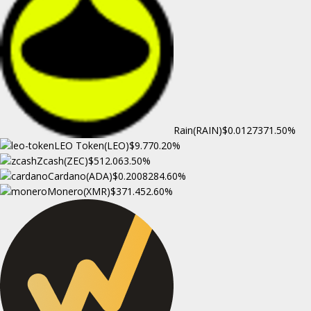
Rain(RAIN)
$0.012737
1.50%
LEO Token(LEO)
$9.77
0.20%
Zcash(ZEC)
$512.06
3.50%
Cardano(ADA)
$0.200828
4.60%
Monero(XMR)
$371.45
2.60%