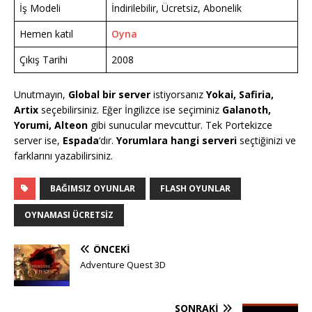
İş Modeli
İndirilebilir, Ücretsiz, Abonelik
Hemen katıl
Oyna
Çıkış Tarihi
2008
Unutmayın,
Global bir server
istiyorsanız
Yokai, Safiria,
Artix
seçebilirsiniz. Eğer İngilizce ise seçiminiz
Galanoth,
Yorumi, Alteon
gibi sunucular mevcuttur. Tek Portekizce
server ise,
Espada
‘dır.
Yorumlara hangi
serveri
seçtiğinizi ve
farklarını yazabilirsiniz.
BAĞIMSIZ OYUNLAR
FLASH OYUNLAR
OYNAMASI ÜCRETSIZ
ÖNCEKI
Adventure Quest 3D
SONRAKI