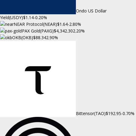
Ondo US Dollar
Yield(USDY)
$1.14
-0.20%
NEAR Protocol(NEAR)
$1.64
-2.80%
PAX Gold(PAXG)
$4,342.30
2.20%
OKB(OKB)
$88.34
2.90%
Bittensor(TAO)
$192.95
-0.70%