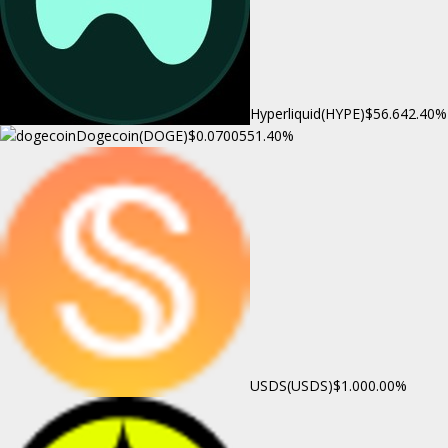
Hyperliquid(HYPE)
$56.64
2.40%
Dogecoin(DOGE)
$0.070055
1.40%
USDS(USDS)
$1.00
0.00%