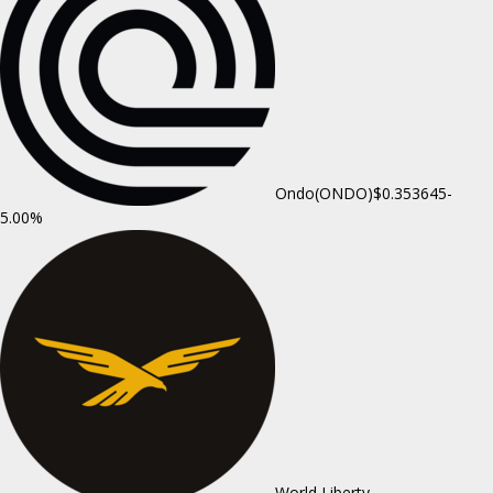
Ondo(ONDO)
$0.353645
-
5.00%
World Liberty