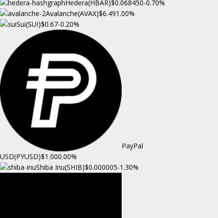
Hedera(HBAR)
$0.068450
-0.70%
Avalanche(AVAX)
$6.49
1.00%
Sui(SUI)
$0.67
-0.20%
PayPal
USD(PYUSD)
$1.00
0.00%
Shiba Inu(SHIB)
$0.000005
-1.30%