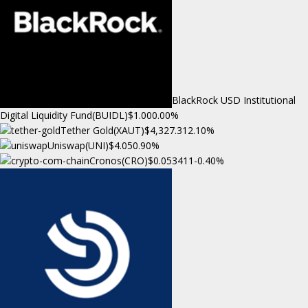
BlackRock USD Institutional
Digital Liquidity Fund(BUIDL)
$1.00
0.00%
Tether Gold(XAUT)
$4,327.31
2.10%
Uniswap(UNI)
$4.05
0.90%
Cronos(CRO)
$0.053411
-0.40%