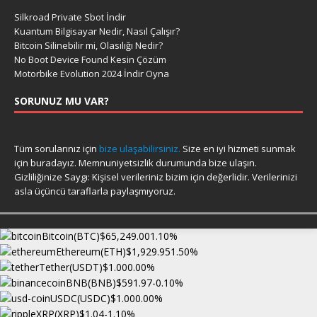
Silkroad Private Sbot İndir
Kuantum Bilgisayar Nedir, Nasıl Çalışır?
Bitcoin Silinebilir mi, Olasılığı Nedir?
No Boot Device Found Kesin Çözüm
Motorbike Evolution 2024 İndir Oyna
SORUNUZ MU VAR?
Tüm sorularınız için
bize ulaşabilirsiniz.
Size en iyi hizmeti sunmak
için buradayız. Memnuniyetsizlik durumunda bize ulaşın.
Gizliliğinize Saygı: Kişisel verileriniz bizim için değerlidir. Verilerinizi
asla üçüncü taraflarla paylaşmıyoruz.
Bitcoin(BTC)
$65,249.00
1.10%
Ethereum(ETH)
$1,929.95
1.50%
Tether(USDT)
$1.00
0.00%
BNB(BNB)
$591.97
-0.10%
USDC(USDC)
$1.00
0.00%
XRP(XRP)
$1.04
-1.10%