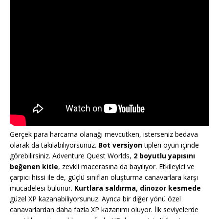
Gerçek para harcama olanağı mevcutken, isterseniz bedava
olarak da takılabiliyorsunuz.
Bot versiyon
tipleri oyun içinde
görebilirsiniz. Adventure Quest Worlds,
2 boyutlu yapısını
beğenen kitle
, zevkli macerasına da bayılıyor. Etkileyici ve
çarpıcı hissi ile de, güçlü sınıfları oluşturma canavarlara karşı
mücadelesi bulunur.
Kurtlara saldırma, dinozor kesmede
güzel XP kazanabiliyorsunuz. Ayrıca bir diğer yönü özel
canavarlardan daha fazla XP kazanımı oluyor. İlk seviyelerde