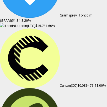
Gram (prev. Toncoin)
(GRAM)
$1.34
-3.20%
Litecoin(LTC)
$45.73
1.60%
Canton(CC)
$0.089479
-11.00%