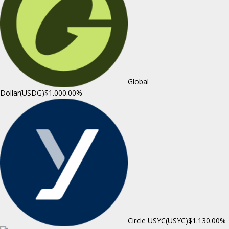
Global
Dollar(USDG)
$1.00
0.00%
Circle USYC(USYC)
$1.13
0.00%