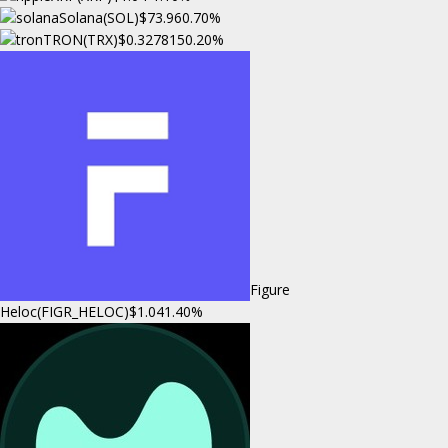
Solana(SOL)
$73.96
0.70%
TRON(TRX)
$0.327815
0.20%
Figure
Heloc(FIGR_HELOC)
$1.04
1.40%