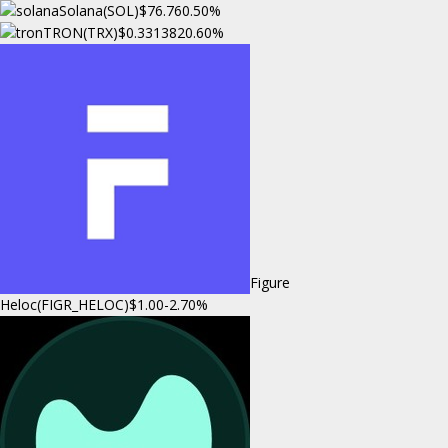
Solana(SOL)
$76.76
0.50%
TRON(TRX)
$0.331382
0.60%
Figure
Heloc(FIGR_HELOC)
$1.00
-2.70%