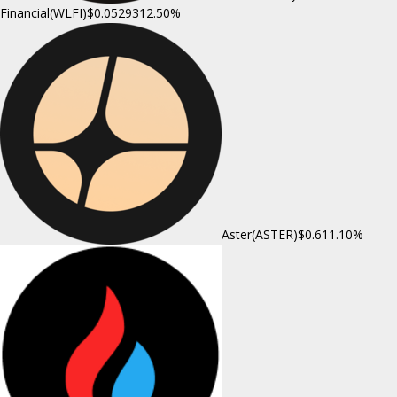
Financial(WLFI)
$0.052931
2.50%
Aster(ASTER)
$0.61
1.10%