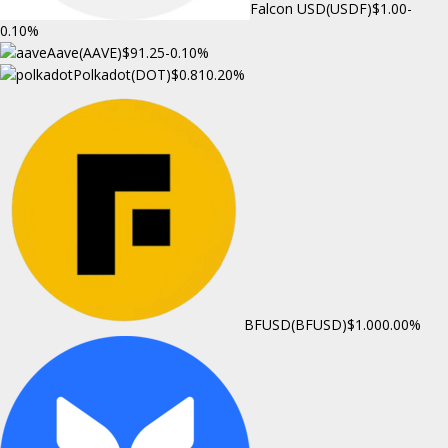
Falcon USD(USDF)
$1.00
-
0.10%
Aave(AAVE)
$91.25
-0.10%
Polkadot(DOT)
$0.81
0.20%
BFUSD(BFUSD)
$1.00
0.00%