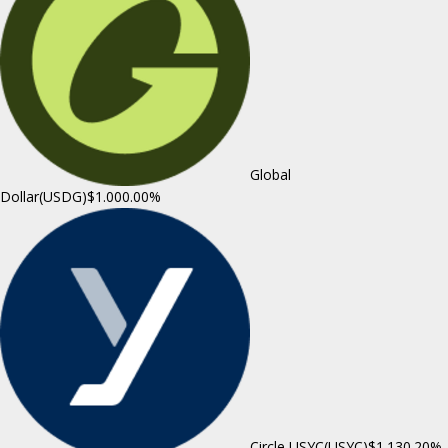
Global
Dollar(USDG)
$1.00
0.00%
Circle USYC(USYC)
$1.13
0.20%