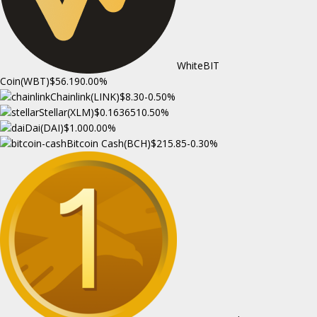
WhiteBIT
Coin(WBT)
$56.19
0.00%
Chainlink(LINK)
$8.30
-0.50%
Stellar(XLM)
$0.163651
0.50%
Dai(DAI)
$1.00
0.00%
Bitcoin Cash(BCH)
$215.85
-0.30%