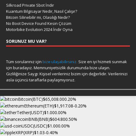
Silkroad Private Sbot İndir
Kuantum Bilgisayar Nedir, Nasıl Çalışır?
Bitcoin Silinebilir mi, Olasılığı Nedir?
No Boot Device Found Kesin Çözüm
Motorbike Evolution 2024 İndir Oyna
SORUNUZ MU VAR?
Tüm sorularınız için
bize ulaşabilirsiniz.
Size en iyi hizmeti sunmak
için buradayız. Memnuniyetsizlik durumunda bize ulaşın.
Gizliliğinize Saygı: Kişisel verileriniz bizim için değerlidir. Verilerinizi
asla üçüncü taraflarla paylaşmıyoruz.
Bitcoin(BTC)
$65,008.00
0.20%
Ethereum(ETH)
$1,917.08
-0.20%
Tether(USDT)
$1.00
0.00%
BNB(BNB)
$604.80
0.50%
USDC(USDC)
$1.00
0.00%
XRP(XRP)
$1.03
-0.40%