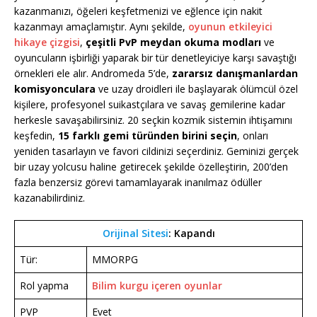
kazanmanızı, öğeleri keşfetmenizi ve eğlence için nakit
kazanmayı amaçlamıştır. Aynı şekilde,
oyunun etkileyici
hikaye çizgisi
,
çeşitli PvP meydan okuma modları
ve
oyuncuların işbirliği yaparak bir tür denetleyiciye karşı savaştığı
örnekleri ele alır. Andromeda 5’de,
zararsız danışmanlardan
komisyonculara
ve uzay droidleri ile başlayarak ölümcül özel
kişilere, profesyonel suikastçılara ve savaş gemilerine kadar
herkesle savaşabilirsiniz. 20 seçkin kozmik sistemin ihtişamını
keşfedin,
15 farklı gemi türünden birini seçin
, onları
yeniden tasarlayın ve favori cildinizi seçerdiniz. Geminizi gerçek
bir uzay yolcusu haline getirecek şekilde özelleştirin, 200’den
fazla benzersiz görevi tamamlayarak inanılmaz ödüller
kazanabilirdiniz.
Orijinal Sitesi
: Kapandı
Tür:
MMORPG
Rol yapma
Bilim kurgu içeren oyunlar
PVP
Evet