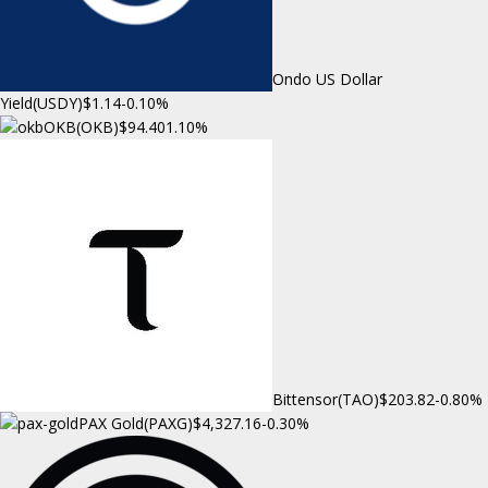
Ondo US Dollar
Yield(USDY)
$1.14
-0.10%
OKB(OKB)
$94.40
1.10%
Bittensor(TAO)
$203.82
-0.80%
PAX Gold(PAXG)
$4,327.16
-0.30%