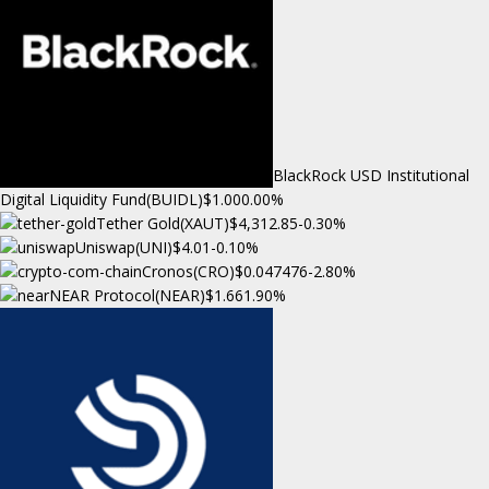
BlackRock USD Institutional
Digital Liquidity Fund(BUIDL)
$1.00
0.00%
Tether Gold(XAUT)
$4,312.85
-0.30%
Uniswap(UNI)
$4.01
-0.10%
Cronos(CRO)
$0.047476
-2.80%
NEAR Protocol(NEAR)
$1.66
1.90%