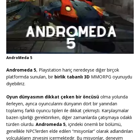
AndroMeda 5
Andromeda 5
, Playstation hariç neredeyse diğer birçok
platformda sunulan, bir
birlik tabanlı 3D
MMORPG oyunuydu
diyebiliriz.
Oyun dünyasının dikkat çeken bir öncüsü
olma yolunda
ilerleyen, ayrıca oyuncularını dünyanın dört bir yanından
toplamış farklı oyuncu tipleri ile dikkat çekmişti. Karşılaşmalar
bazen işbirliği gerektirirken, diğer zamanlarda çatışmaya odaklı
türden olurdu.
Andromeda 5
, içindeki önemli bir bölümü,
genellikle NPC’lerden elde edilen “misyonlar” olarak adlandırılan
yolculukların zirvesini içermektedir. Bu misyonlar, deneyim