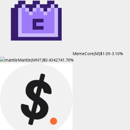
MemeCore(M)
$1.09
-3.10%
Mantle(MNT)
$0.434274
1.70%