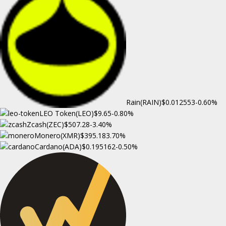
Rain(RAIN)
$0.012553
-0.60%
LEO Token(LEO)
$9.65
-0.80%
Zcash(ZEC)
$507.28
-3.40%
Monero(XMR)
$395.18
3.70%
Cardano(ADA)
$0.195162
-0.50%