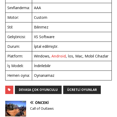
Sınıflandırma:
AAA
Motor:
Custom
Stil:
Bilinmez
Geliştiricisi:
XS Software
Durum:
İptal edilmiştir.
Platform:
Windows,
Android
, İos, Mac, Mobil Cihazlar
İş Modeli:
İndirilebilir
Hemen oyna:
Oynanamaz
DEVASA ÇOK OYUNCULU
ÜCRETLI OYUNLAR
ÖNCEKI
Call of Outlaws