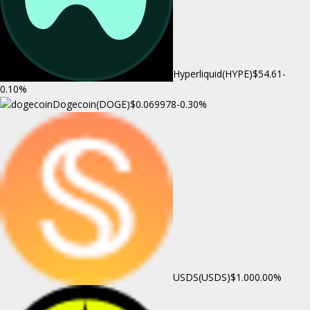
Hyperliquid(HYPE)
$54.61
-
0.10%
Dogecoin(DOGE)
$0.069978
-0.30%
USDS(USDS)
$1.00
0.00%