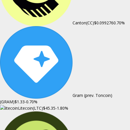
Canton(CC)
$0.099276
0.70%
Gram (prev. Toncoin)
(GRAM)
$1.33
-0.70%
Litecoin(LTC)
$45.35
-1.80%