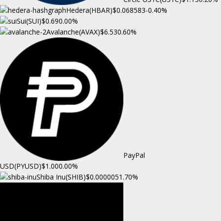
Hedera(HBAR)
$0.068583
-0.40%
Sui(SUI)
$0.69
0.00%
Avalanche(AVAX)
$6.53
0.60%
PayPal
USD(PYUSD)
$1.00
0.00%
Shiba Inu(SHIB)
$0.000005
1.70%