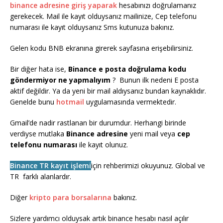
binance adresine giriş yaparak
hesabınızı doğrulamanız
gerekecek. Mail ile kayıt olduysanız mailinize, Cep telefonu
numarası ile kayıt olduysanız Sms kutunuza bakınız.
Gelen kodu BNB ekranına girerek sayfasına erişebilirsiniz.
Bir diğer hata ise,
Binance e posta doğrulama kodu
göndermiyor ne yapmalıyım
? Bunun ilk nedeni E posta
aktif değildir. Ya da yeni bir mail aldıysanız bundan kaynaklıdır.
Genelde bunu
hotmail
uygulamasında vermektedir.
Gmail’de nadir rastlanan bir durumdur. Herhangi birinde
verdiyse mutlaka
Binance adresine
yeni mail veya
cep
telefonu numarası
ile kayıt olunuz.
Binance TR kayıt işlemi
için rehberimizi okuyunuz. Global ve
TR farklı alanlardır.
Diğer
kripto para borsalarına
bakınız.
Sizlere yardımcı olduysak artık binance hesabı nasıl açılır