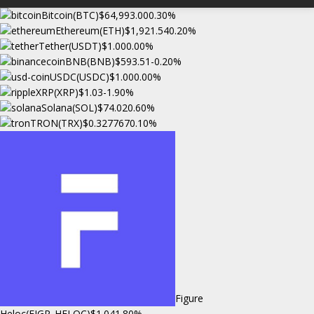
Bitcoin(BTC)
$64,993.00
0.30%
Ethereum(ETH)
$1,921.54
0.20%
Tether(USDT)
$1.00
0.00%
BNB(BNB)
$593.51
-0.20%
USDC(USDC)
$1.00
0.00%
XRP(XRP)
$1.03
-1.90%
Solana(SOL)
$74.02
0.60%
TRON(TRX)
$0.327767
0.10%
Figure
Heloc(FIGR_HELOC)
$1.04
1.80%