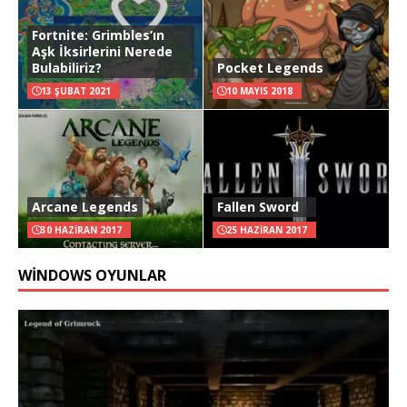
Fortnite: Grimbles’ın
Aşk İksirlerini Nerede
Bulabiliriz?
Pocket Legends
13 ŞUBAT 2021
10 MAYIS 2018
Arcane Legends
Fallen Sword
30 HAZIRAN 2017
25 HAZIRAN 2017
WINDOWS OYUNLAR