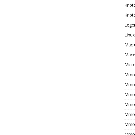
Kript
Kript
Legen
Linux
Mac 
Macer
Micr
Mmo 
Mmof
Mmog
Mmo
Mmor
Mmo
Mmot