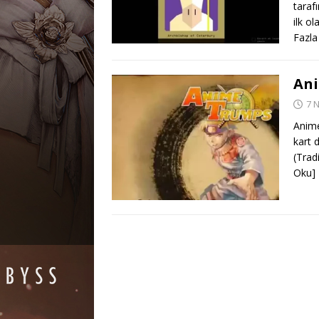
taraf
ilk o
Fazla
An
7 
Anime
kart 
(Trad
Oku]