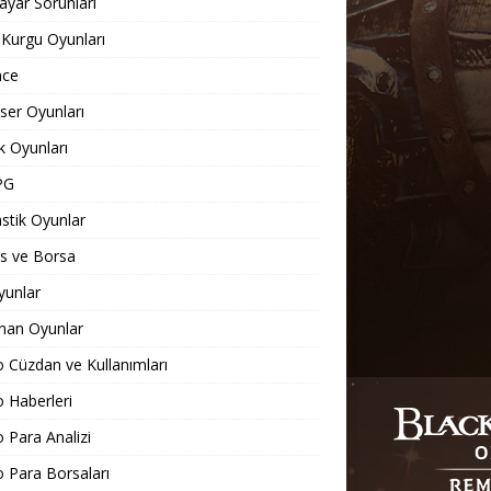
sayar Sorunları
 Kurgu Oyunları
nce
er Oyunları
 Oyunları
PG
stik Oyunlar
s ve Borsa
yunlar
nan Oyunlar
o Cüzdan ve Kullanımları
o Haberleri
o Para Analizi
o Para Borsaları