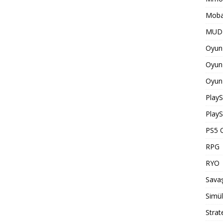
Moba
MUD 
Oyun 
Oyun 
Oyun 
PlayS
PlayS
PS5 O
RPG
RYO
Savaş
Simü
Strat