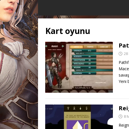
Kart oyunu
Pat
28
Pathf
Macer
savaş
Yeni 
Re
8 
Reign