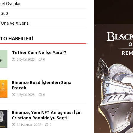
sel Oyunlar
 360
One ve X Serisi
PTO HABERLERI
Tether Coin Ne İşe Yarar?
5 Eylül 2023
0
Binance Busd İşlemleri Sona
Erecek
4 Eylül 2023
0
Binance, Yeni NFT Anlaşması İçin
Cristiano Ronaldo’yu Seçti
24 Haziran 2022
0