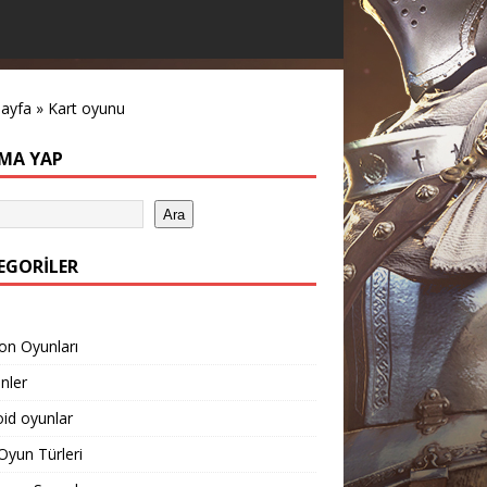
sayfa
»
Kart oyunu
MA YAP
Ara
EGORILER
on Oyunları
inler
id oyunlar
yun Türleri