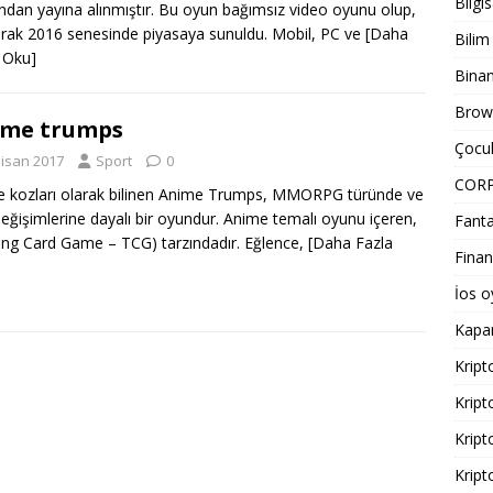
Bilgi
ından yayına alınmıştır. Bu oyun bağımsız video oyunu olup,
larak 2016 senesinde piyasaya sunuldu. Mobil, PC ve
[Daha
Bilim
 Oku]
Bina
Brows
ime trumps
Çocuk
Nisan 2017
Sport
0
COR
 kozları olarak bilinen Anime Trumps, MMORPG türünde ve
değişimlerine dayalı bir oyundur. Anime temalı oyunu içeren,
Fanta
ing Card Game – TCG) tarzındadır. Eğlence,
[Daha Fazla
Finan
İos o
Kapa
Kript
Kript
Kript
Kript