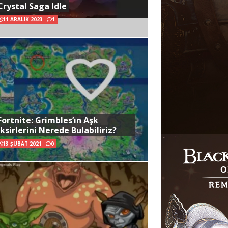
Crystal Saga Idle
11 ARALIK 2023
1
Fortnite: Grimbles’ın Aşk
İksirlerini Nerede Bulabiliriz?
13 ŞUBAT 2021
0