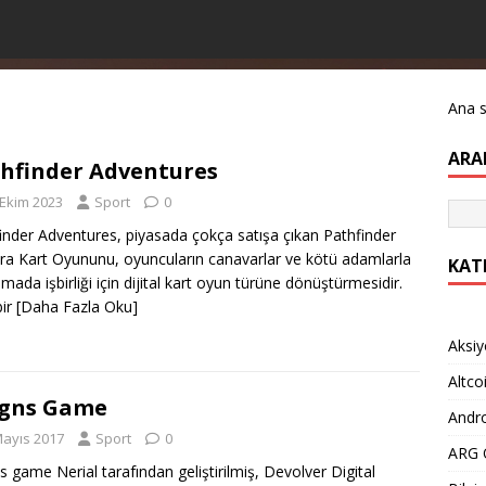
Ana 
ARA
hfinder Adventures
 Ekim 2023
Sport
0
inder Adventures, piyasada çokça satışa çıkan Pathfinder
a Kart Oyununu, oyuncuların canavarlar ve kötü adamlarla
KAT
mada işbirliği için dijital kart oyun türüne dönüştürmesidir.
bir
[Daha Fazla Oku]
Aksiy
Altco
igns Game
Andro
Mayıs 2017
Sport
0
ARG O
s game Nerial tarafından geliştirilmiş, Devolver Digital