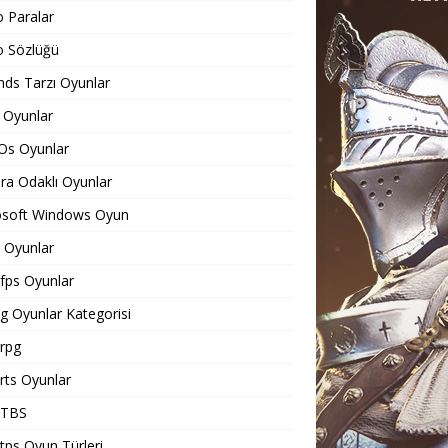
o Paralar
o Sözlüğü
ds Tarzı Oyunlar
 Oyunlar
Os Oyunlar
a Odaklı Oyunlar
osoft Windows Oyun
Oyunlar
ps Oyunlar
 Oyunlar Kategorisi
rpg
ts Oyunlar
TBS
ps Oyun Türleri