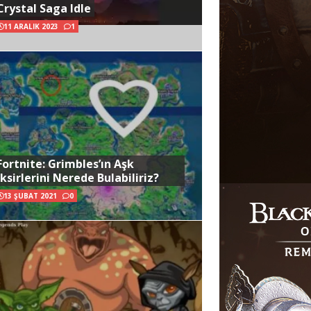
Crystal Saga Idle
11 ARALIK 2023
1
Fortnite: Grimbles’ın Aşk
İksirlerini Nerede Bulabiliriz?
13 ŞUBAT 2021
0