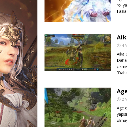
rol y
Fazla
Aik
4 
Aika 
Daha 
çıkmı
[Daha
Age
2 
Age o
yapıs
olmay