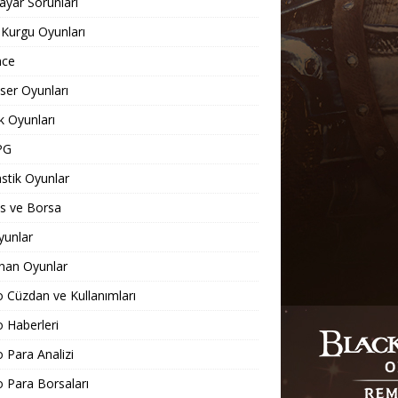
sayar Sorunları
 Kurgu Oyunları
nce
er Oyunları
 Oyunları
PG
stik Oyunlar
s ve Borsa
yunlar
nan Oyunlar
o Cüzdan ve Kullanımları
o Haberleri
o Para Analizi
o Para Borsaları