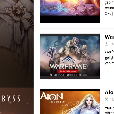
çapın
oyund
Oku]
Wa
6 
Warfr
gelişt
yapım
Aio
4 
Aion 
öğren