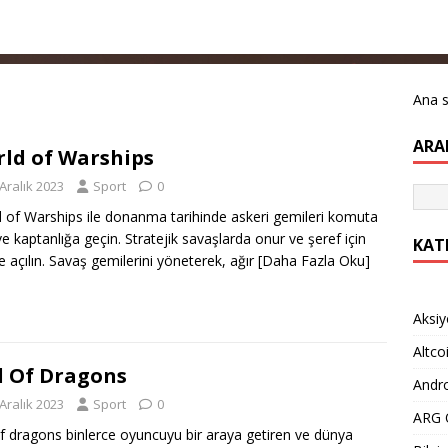
Ana 
ARA
ld of Warships
Aralık 2023
Sport
0
 of Warships ile donanma tarihinde askeri gemileri komuta
ve kaptanlığa geçin. Stratejik savaşlarda onur ve şeref için
KAT
e açılın. Savaş gemilerini yöneterek, ağır
[Daha Fazla Oku]
Aksiy
Altco
l Of Dragons
Andro
Aralık 2023
Sport
0
ARG O
of dragons binlerce oyuncuyu bir araya getiren ve dünya