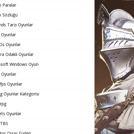
o Paralar
o Sözlüğü
ds Tarzı Oyunlar
 Oyunlar
Os Oyunlar
a Odaklı Oyunlar
osoft Windows Oyun
Oyunlar
ps Oyunlar
 Oyunlar Kategorisi
rpg
ts Oyunlar
TBS
ps Oyun Türleri