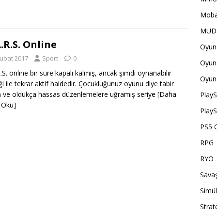
Moba
MUD 
.R.S. Online
Oyun 
Şubat 2017
Sport
0
Oyun 
.S. online bir süre kapalı kalmış, ancak şimdi oynanabilir
Oyun 
iği ile tekrar aktif haldedir. Çocukluğunuz oyunu diye tabir
n ve oldukça hassas düzenlemelere uğramış seriye
[Daha
PlayS
 Oku]
PlayS
PS5 O
RPG
RYO
Savaş
Simü
Strat