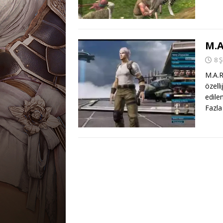
M.A
8 
M.A.R
özell
edile
Fazla