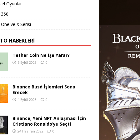
sel Oyunlar
 360
One ve X Serisi
PTO HABERLERI
Tether Coin Ne İşe Yarar?
5 Eylül 2023
0
Binance Busd İşlemleri Sona
Erecek
4 Eylül 2023
0
Binance, Yeni NFT Anlaşması İçin
Cristiano Ronaldo’yu Seçti
24 Haziran 2022
0