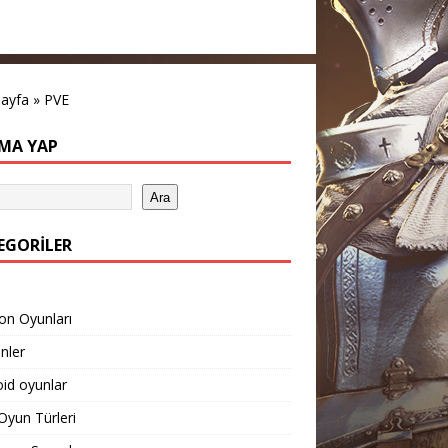
sayfa
»
PVE
MA YAP
Ara
EGORILER
on Oyunları
inler
id oyunlar
yun Türleri