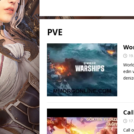
PVE
Wor
19 
World
edin 
deniz
Cal
17 
Call 