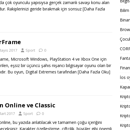
Bilgi
da çok oyunculu yapısıysa gerçek zamanlı savaşı konu alan
ur. Rakiplerinizi geride bırakmak için sonsuz
[Daha Fazla
Bilim
Bina
Brows
Çocuk
rFrame
COR
Mayıs 2017
Sport
0
Fanta
ame, Microsoft Windows, PlayStation 4 ve Xbox One için
irilen, eşsiz bir üçüncü şahıs nişancı bilgisayar oyunu olan bir
Finan
dır. Bu oyun, Digital Extremes tarafından
[Daha Fazla Oku]
İos o
Kapa
Kript
n Online ve Classic
Kript
Mart 2017
Sport
0
Kript
online, bu yazıda anlatılacak ve tamamen çoğu içeriğini
Kript
eceksiniz. Karakter özelleştirme, çiftçilik, büyüler gibi önemli