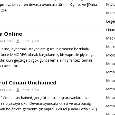
Kript
apmaya izin veren devasa oyunculu türdür. Kıyafet ve
[Daha
 Oku]
Kript
Legen
Linux
a Online
Mac 
Mart 2017
Sport
0
Macer
Online, oynamak isteyenlere güzel bir tanıtım hazırladık.
önce MMORPG olarak kurgulanmış bir yapısı ile piyasaya
Micr
ştır. Gün geçtikçe birçok güncelleme almış fantezi temalı
Mmo 
 Fazla Oku]
Mmof
Mmog
 of Conan Unchained
Mmo
Mart 2017
Sport
0
Mmor
f Conan Unchained, gerçekten sıra dışı arayanlara özel
ı ile piyasaya çıktı. Devasa oyunculu kitlesi ve ucu bucağı
Mmo
an bölgelere gitmeniz için yapıldı. Görsel
[Daha Fazla Oku]
Mmot