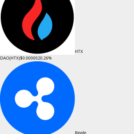
HTX
DAO(HTX)
$0.000002
0.26%
Ripple