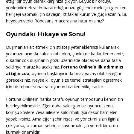
ettiği bir oyun olarak karşınıza çıkıyor. Büyük bir orduyu
yönlendirmek ve imparatorluğunuzu güçlendirmek için gereken
her şeyi yapmak için savaşın, ittifaklar kurun ve güç kazanın. Bu
heyecan verici Rönesans macerasına hazır mısınız?
Oyundaki Hikaye ve Sonu!
Düşmanları alt etmek için strateji yeteneklerinizi kullanarak
yolunuzu açın. Ancak dikkatli olun, çünkü ne kadar ilerlerseniz,
o kadar çok düşmanın gözü üzerinizde olacak ve daha fazla
saldırıya maruz kalacaksınız.
Fortuna Online’a ilk adımınızı
attığınızda
, oyunun başlangıcında biraz yavaş olabileceğini
göreceksiniz. Neyse ki, oyun size temel stratejileri öğretmek
için bir rehber sunar ve oyunun hızı ilerledikçe artar.
Fortuna Online’ın harika tarafı, oyunun temposunu kendinizin
belirleyebilmesidir. Eğer daha saldırgan bir oyuncu iseniz,
komşu köylere veya ailelere saldırmak gibi cesur hamleler
yapabilirsiniz. Ama eğer şehir inşası ve yönetimi sizin ilginizi
çekiyorsa, o zaman şehrinizi savunmak için yeterli bir ordu
kurmak önemlidir.