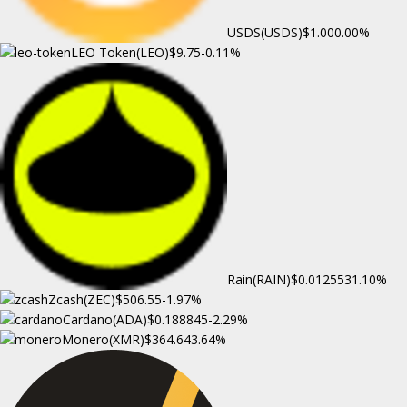
USDS(USDS)
$1.00
0.00%
LEO Token(LEO)
$9.75
-0.11%
Rain(RAIN)
$0.012553
1.10%
Zcash(ZEC)
$506.55
-1.97%
Cardano(ADA)
$0.188845
-2.29%
Monero(XMR)
$364.64
3.64%