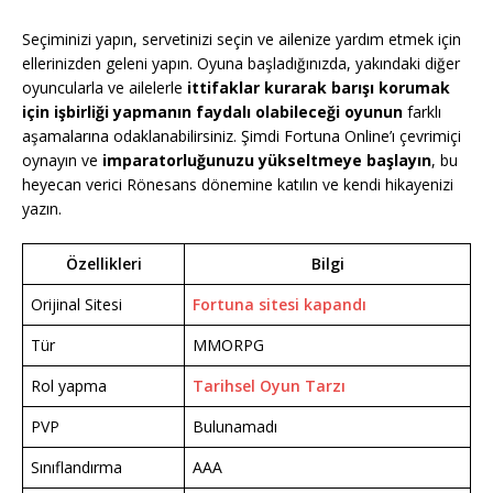
Seçiminizi yapın, servetinizi seçin ve ailenize yardım etmek için
ellerinizden geleni yapın. Oyuna başladığınızda, yakındaki diğer
oyuncularla ve ailelerle
ittifaklar kurarak barışı korumak
için işbirliği yapmanın faydalı olabileceği oyunun
farklı
aşamalarına odaklanabilirsiniz. Şimdi Fortuna Online’ı çevrimiçi
oynayın ve
imparatorluğunuzu yükseltmeye başlayın
, bu
heyecan verici Rönesans dönemine katılın ve kendi hikayenizi
yazın.
Özellikleri
Bilgi
Orijinal Sitesi
Fortuna sitesi kapandı
Tür
MMORPG
Rol yapma
Tarihsel Oyun Tarzı
PVP
Bulunamadı
Sınıflandırma
AAA