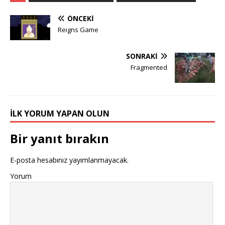
ÖNCEKI
Reigns Game
SONRAKI
Fragmented
İLK YORUM YAPAN OLUN
Bir yanıt bırakın
E-posta hesabınız yayımlanmayacak.
Yorum