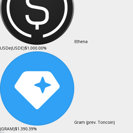
Ethena
USDe(USDE)
$1.00
0.00%
Gram (prev. Toncoin)
(GRAM)
$1.39
0.39%