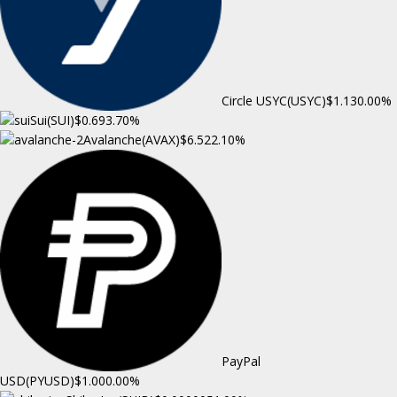
Circle USYC(USYC)
$1.13
0.00%
Sui(SUI)
$0.69
3.70%
Avalanche(AVAX)
$6.52
2.10%
PayPal
USD(PYUSD)
$1.00
0.00%