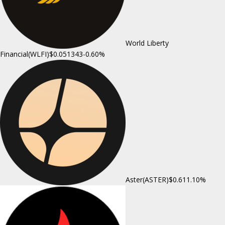
World Liberty
Financial(WLFI)
$0.051343
-0.60%
Aster(ASTER)
$0.61
1.10%