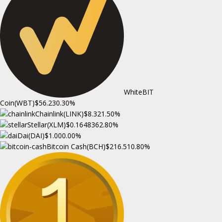
WhiteBIT
Coin(WBT)
$56.23
0.30%
Chainlink(LINK)
$8.32
1.50%
Stellar(XLM)
$0.164836
2.80%
Dai(DAI)
$1.00
0.00%
Bitcoin Cash(BCH)
$216.51
0.80%