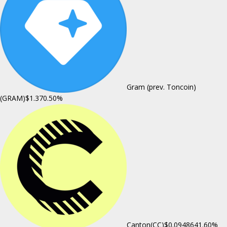
Gram (prev. Toncoin)
(GRAM)
$1.37
0.50%
Canton(CC)
$0.094864
1.60%