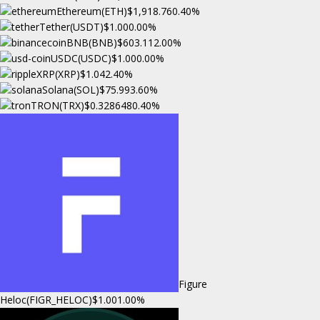
Ethereum(ETH)
$1,918.76
0.40%
Tether(USDT)
$1.00
0.00%
BNB(BNB)
$603.11
2.00%
USDC(USDC)
$1.00
0.00%
XRP(XRP)
$1.04
2.40%
Solana(SOL)
$75.99
3.60%
TRON(TRX)
$0.328648
0.40%
Figure
Heloc(FIGR_HELOC)
$1.00
1.00%