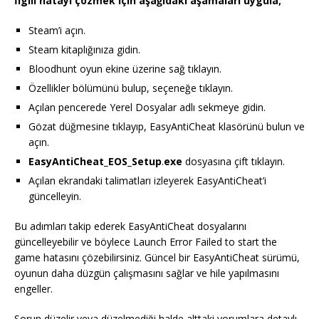
İlgili hatayı çözmek için aşağıdaki aşamaları uygula;
Steam’i açın.
Steam kitaplığınıza gidin.
Bloodhunt oyun ekine üzerine sağ tıklayın.
Özellikler bölümünü bulup, seçeneğe tıklayın.
Açılan pencerede Yerel Dosyalar adlı sekmeye gidin.
Gözat düğmesine tıklayıp, EasyAntiCheat klasörünü bulun ve
açın.
EasyAntiCheat_EOS_Setup
.
exe
dosyasına çift tıklayın.
Açılan ekrandaki talimatları izleyerek EasyAntiCheat’i
güncelleyin.
Bu adımları takip ederek EasyAntiCheat dosyalarını
güncelleyebilir ve böylece Launch Error Failed to start the
game hatasını çözebilirsiniz. Güncel bir EasyAntiCheat sürümü,
oyunun daha düzgün çalışmasını sağlar ve hile yapılmasını
engeller.
Sorun düzelir veya düzelmediği halde alttaki yorumlara detaylı