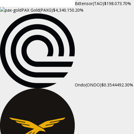
Bittensor(TAO)
$198.07
3.70%
PAX Gold(PAXG)
$4,340.15
0.20%
Ondo(ONDO)
$0.354449
2.30%