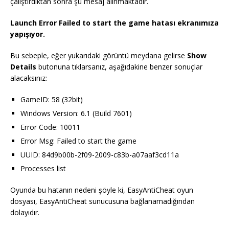
çalıştırdıktan sonra şu mesaj alınmaktadır.
Launch Error Failed to start the game hatası ekranımıza
yapışıyor.
Bu sebeple, eğer yukarıdaki görüntü meydana gelirse
Show
Details
butonuna tıklarsanız, aşağıdakine benzer sonuçlar
alacaksınız:
GameID: 58 (32bit)
Windows Version: 6.1 (Build 7601)
Error Code: 10011
Error Msg: Failed to start the game
UUID: 84d9b00b-2f09-2009-c83b-a07aaf3cd11a
Processes list
Oyunda bu hatanın nedeni şöyle ki, EasyAntiCheat oyun
dosyası, EasyAntiCheat sunucusuna bağlanamadığından
dolayıdır.