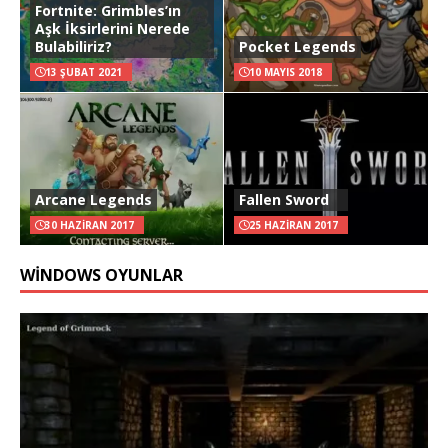
Fortnite: Grimbles’ın
Aşk İksirlerini Nerede
Bulabiliriz?
Pocket Legends
13 ŞUBAT 2021
10 MAYIS 2018
Arcane Legends
Fallen Sword
30 HAZIRAN 2017
25 HAZIRAN 2017
WINDOWS OYUNLAR