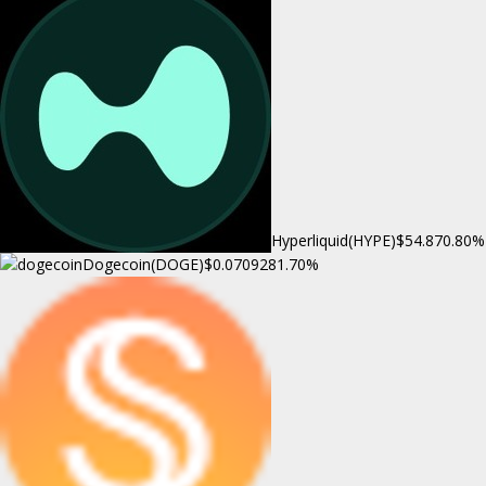
Hyperliquid(HYPE)
$54.87
0.80%
Dogecoin(DOGE)
$0.070928
1.70%