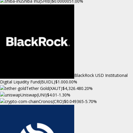
Shiba Inu(SHIB)
$0.000005
1.00%
BlackRock USD Institutional
Digital Liquidity Fund(BUIDL)
$1.00
0.00%
Tether Gold(XAUT)
$4,326.48
0.20%
Uniswap(UNI)
$4.01
-1.30%
Cronos(CRO)
$0.049365
-5.70%