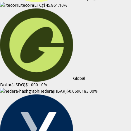
Litecoin(LTC)
$45.86
1.10%
Global
Dollar(USDG)
$1.00
0.10%
Hedera(HBAR)
$0.069018
3.00%