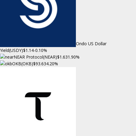
Ondo US Dollar
Yield(USDY)
$1.14
-0.10%
NEAR Protocol(NEAR)
$1.63
1.90%
OKB(OKB)
$93.63
4.20%