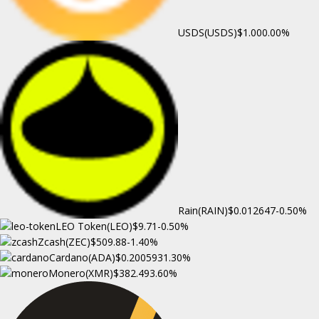
USDS(USDS)
$1.00
0.00%
Rain(RAIN)
$0.012647
-0.50%
LEO Token(LEO)
$9.71
-0.50%
Zcash(ZEC)
$509.88
-1.40%
Cardano(ADA)
$0.200593
1.30%
Monero(XMR)
$382.49
3.60%