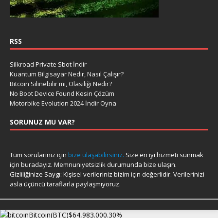
RSS
Silkroad Private Sbot İndir
Kuantum Bilgisayar Nedir, Nasıl Çalışır?
Bitcoin Silinebilir mi, Olasılığı Nedir?
No Boot Device Found Kesin Çözüm
Motorbike Evolution 2024 İndir Oyna
SORUNUZ MU VAR?
Tüm sorularınız için
bize ulaşabilirsiniz.
Size en iyi hizmeti sunmak
için buradayız. Memnuniyetsizlik durumunda bize ulaşın.
Gizliliğinize Saygı: Kişisel verileriniz bizim için değerlidir. Verilerinizi
asla üçüncü taraflarla paylaşmıyoruz.
Bitcoin(BTC)
$64,983.00
0.30%