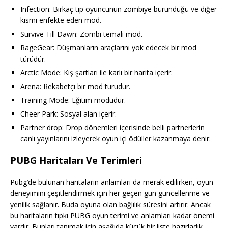
Infection: Birkaç tip oyuncunun zombiye büründüğü ve diğer
kısmı enfekte eden mod.
Survive Till Dawn: Zombi temalı mod.
RageGear: Düşmanların araçlarını yok edecek bir mod
türüdür.
Arctic Mode: Kış şartları ile karlı bir harita içerir.
Arena: Rekabetçi bir mod türüdür.
Training Mode: Eğitim modudur.
Cheer Park: Sosyal alan içerir.
Partner drop: Drop dönemleri içerisinde belli partnerlerin
canlı yayınlarını izleyerek oyun içi ödüller kazanmaya denir.
PUBG Haritaları Ve Terimleri
Pubg’de bulunan haritaların anlamları da merak edilirken, oyun
deneyimini çeşitlendirmek için her geçen gün güncellenme ve
yenilik sağlanır. Buda oyuna olan bağlılık süresini artırır. Ancak
bu haritaların tıpkı PUBG oyun terimi ve anlamları kadar önemi
vardır. Bunları tanımak için aşağıda küçük bir liste hazırladık.