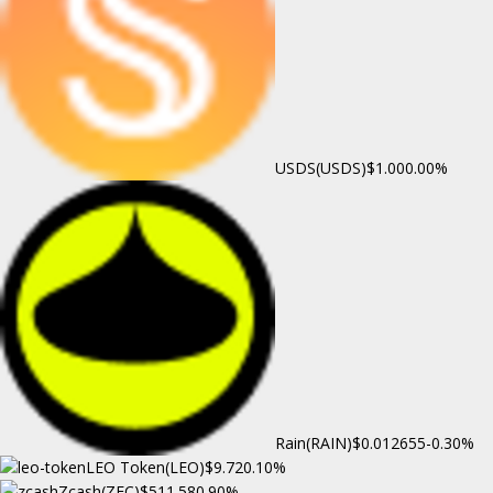
USDS(USDS)
$1.00
0.00%
Rain(RAIN)
$0.012655
-0.30%
LEO Token(LEO)
$9.72
0.10%
Zcash(ZEC)
$511.58
0.90%