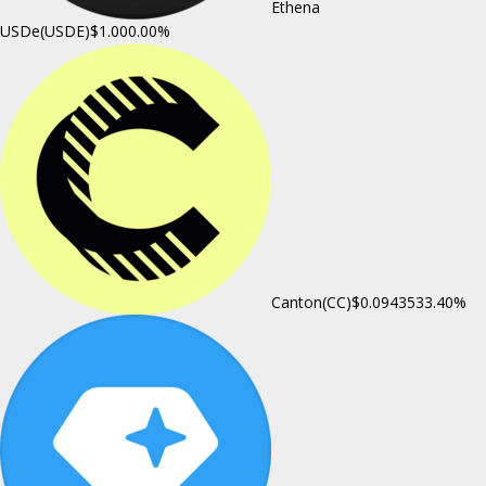
Ethena
USDe(USDE)
$1.00
0.00%
Canton(CC)
$0.094353
3.40%