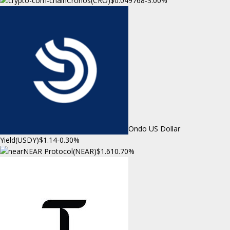
Cronos(CRO)
$0.049768
-3.00%
Ondo US Dollar
Yield(USDY)
$1.14
-0.30%
NEAR Protocol(NEAR)
$1.61
0.70%