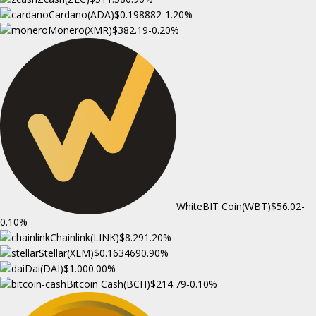
Cardano(ADA)
$0.198882
-1.20%
Monero(XMR)
$382.19
-0.20%
WhiteBIT Coin(WBT)
$56.02
-
0.10%
Chainlink(LINK)
$8.29
1.20%
Stellar(XLM)
$0.163469
0.90%
Dai(DAI)
$1.00
0.00%
Bitcoin Cash(BCH)
$214.79
-0.10%