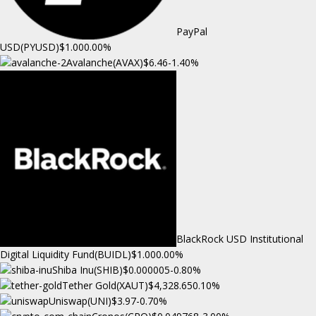
PayPal
USD(PYUSD)
$1.00
0.00%
Avalanche(AVAX)
$6.46
-1.40%
BlackRock USD Institutional
Digital Liquidity Fund(BUIDL)
$1.00
0.00%
Shiba Inu(SHIB)
$0.000005
-0.80%
Tether Gold(XAUT)
$4,328.65
0.10%
Uniswap(UNI)
$3.97
-0.70%