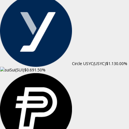
Circle USYC(USYC)
$1.13
0.00%
Sui(SUI)
$0.69
1.50%