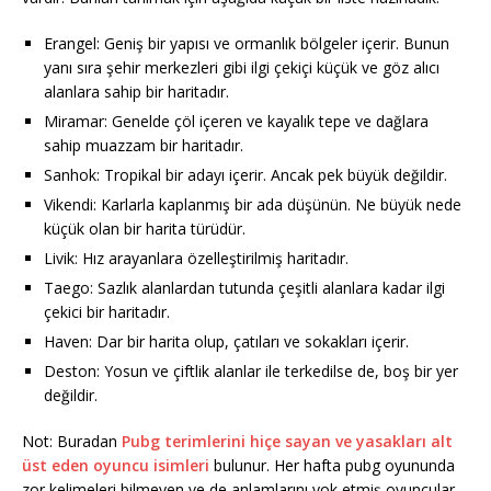
Erangel: Geniş bir yapısı ve ormanlık bölgeler içerir. Bunun
yanı sıra şehir merkezleri gibi ilgi çekiçi küçük ve göz alıcı
alanlara sahip bir haritadır.
Miramar: Genelde çöl içeren ve kayalık tepe ve dağlara
sahip muazzam bir haritadır.
Sanhok: Tropikal bir adayı içerir. Ancak pek büyük değildir.
Vikendi: Karlarla kaplanmış bir ada düşünün. Ne büyük nede
küçük olan bir harita türüdür.
Livik: Hız arayanlara özelleştirilmiş haritadır.
Taego: Sazlık alanlardan tutunda çeşitli alanlara kadar ilgi
çekici bir haritadır.
Haven: Dar bir harita olup, çatıları ve sokakları içerir.
Deston: Yosun ve çiftlik alanlar ile terkedilse de, boş bir yer
değildir.
Not: Buradan
Pubg terimlerini hiçe sayan ve yasakları alt
üst eden oyuncu isimleri
bulunur. Her hafta pubg oyununda
zor kelimeleri bilmeyen ve de anlamlarını yok etmiş oyuncular