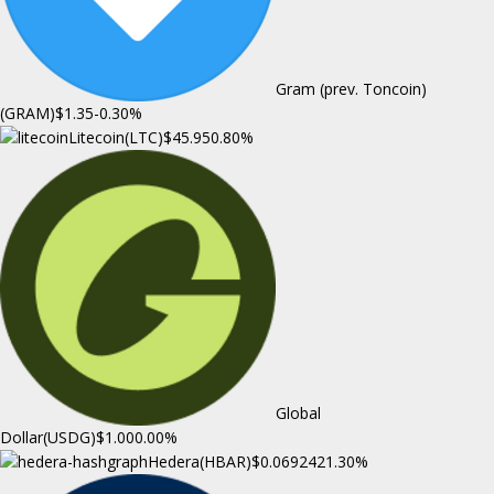
Gram (prev. Toncoin)
(GRAM)
$1.35
-0.30%
Litecoin(LTC)
$45.95
0.80%
Global
Dollar(USDG)
$1.00
0.00%
Hedera(HBAR)
$0.069242
1.30%