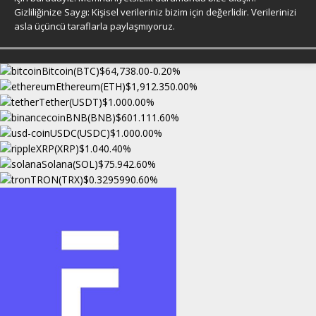
Gizliliğinize Saygı: Kişisel verileriniz bizim için değerlidir. Verilerinizi
asla üçüncü taraflarla paylaşmıyoruz.
Bitcoin(BTC)
$64,738.00
-0.20%
Ethereum(ETH)
$1,912.35
0.00%
Tether(USDT)
$1.00
0.00%
BNB(BNB)
$601.11
1.60%
USDC(USDC)
$1.00
0.00%
XRP(XRP)
$1.04
0.40%
Solana(SOL)
$75.94
2.60%
TRON(TRX)
$0.329599
0.60%