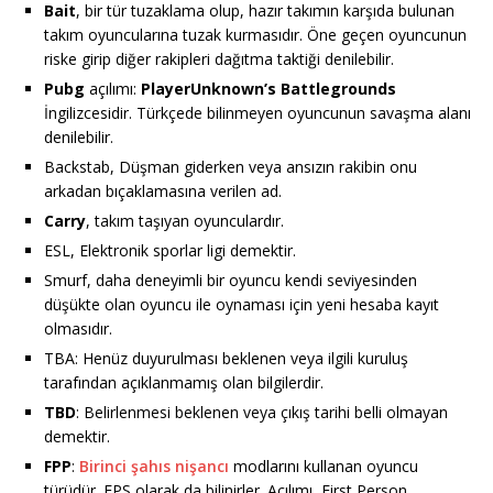
Bait
, bir tür tuzaklama olup, hazır takımın karşıda bulunan
takım oyuncularına tuzak kurmasıdır. Öne geçen oyuncunun
riske girip diğer rakipleri dağıtma taktiği denilebilir.
Pubg
açılımı:
PlayerUnknown’s Battlegrounds
İngilizcesidir. Türkçede bilinmeyen oyuncunun savaşma alanı
denilebilir.
Backstab, Düşman giderken veya ansızın rakibin onu
arkadan bıçaklamasına verilen ad.
Carry
, takım taşıyan oyunculardır.
ESL, Elektronik sporlar ligi demektir.
Smurf, daha deneyimli bir oyuncu kendi seviyesinden
düşükte olan oyuncu ile oynaması için yeni hesaba kayıt
olmasıdır.
TBA: Henüz duyurulması beklenen veya ilgili kuruluş
tarafından açıklanmamış olan bilgilerdir.
TBD
: Belirlenmesi beklenen veya çıkış tarihi belli olmayan
demektir.
FPP
:
Birinci şahıs nişancı
modlarını kullanan oyuncu
türüdür. FPS olarak da bilinirler. Açılımı, First Person