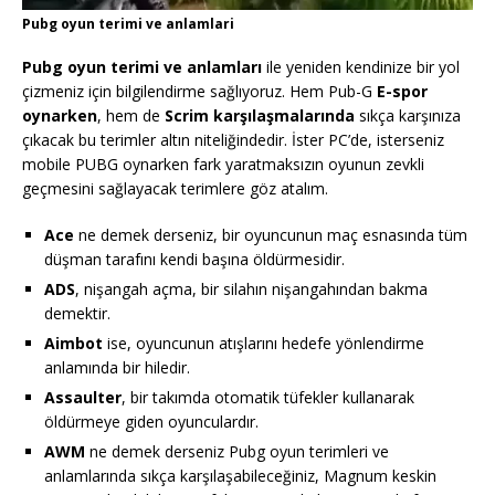
Pubg oyun terimi ve anlamlari
Pubg oyun terimi ve anlamları
ile yeniden kendinize bir yol
çizmeniz için bilgilendirme sağlıyoruz. Hem Pub-G
E-spor
oynarken
, hem de
Scrim karşılaşmalarında
sıkça karşınıza
çıkacak bu terimler altın niteliğindedir. İster PC’de, isterseniz
mobile PUBG oynarken fark yaratmaksızın oyunun zevkli
geçmesini sağlayacak terimlere göz atalım.
Ace
ne demek derseniz, bir oyuncunun maç esnasında tüm
düşman tarafını kendi başına öldürmesidir.
ADS
, nişangah açma, bir silahın nişangahından bakma
demektir.
Aimbot
ise, oyuncunun atışlarını hedefe yönlendirme
anlamında bir hiledir.
Assaulter
, bir takımda otomatik tüfekler kullanarak
öldürmeye giden oyunculardır.
AWM
ne demek derseniz Pubg oyun terimleri ve
anlamlarında sıkça karşılaşabileceğiniz, Magnum keskin