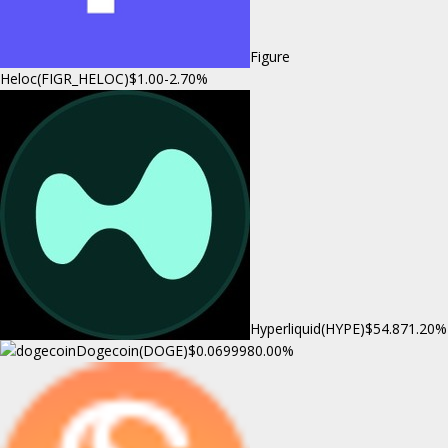
Figure
Heloc(FIGR_HELOC)
$1.00
-2.70%
Hyperliquid(HYPE)
$54.87
1.20%
Dogecoin(DOGE)
$0.069998
0.00%