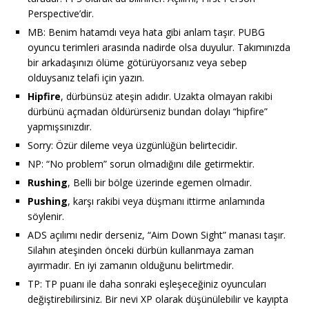
Perspective’dir.
MB: Benim hatamdı veya hata gibi anlam taşır. PUBG
oyuncu terimleri arasında nadirde olsa duyulur. Takımınızda
bir arkadaşınızı ölüme götürüyorsanız veya sebep
olduysanız telafi için yazın.
Hipfire
, dürbünsüz ateşin adıdır. Uzakta olmayan rakibi
dürbünü açmadan öldürürseniz bundan dolayı “hipfire”
yapmışsınızdır.
Sorry: Özür dileme veya üzgünlüğün belirtecidir.
NP: “No problem” sorun olmadığını dile getirmektir.
Rushing
, Belli bir bölge üzerinde egemen olmadır.
Pushing
, karşı rakibi veya düşmanı ittirme anlamında
söylenir.
ADS açılımı nedir derseniz, “Aim Down Sight” manası taşır.
Silahın ateşinden önceki dürbün kullanmaya zaman
ayırmadır. En iyi zamanın olduğunu belirtmedir.
TP: TP puanı ile daha sonraki eşleşeceğiniz oyuncuları
değiştirebilirsiniz. Bir nevi XP olarak düşünülebilir ve kayıpta