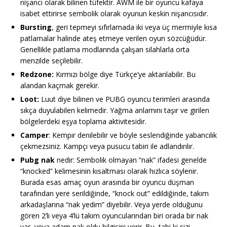
nişancı olarak bilinen tüfektir. AWM ile bir oyuncu kafaya
isabet ettirirse sembolik olarak oyunun keskin nişancısıdır.
Bursting
, geri tepmeyi sıfırlamada iki veya üç mermiyle kısa
patlamalar halinde ateş etmeye verilen oyun sözcüğüdür.
Genellikle patlama modlarında çalışan silahlarla orta
menzilde seçilebilir.
Redzone:
Kırmızı bölge diye Türkçe’ye aktarılabilir. Bu
alandan kaçmak gerekir.
Loot:
Luut diye bilinen ve PUBG oyuncu terimleri arasında
sıkça duyulabilen kelimedir. Yağma anlamını taşır ve girilen
bölgelerdeki eşya toplama aktivitesidir.
Camper
: Kempır denilebilir ve böyle seslendiğinde yabancılık
çekmezsiniz. Kampçı veya pusucu tabiri ile adlandırılır.
Pubg nak
nedir: Sembolik olmayan “nak” ifadesi genelde
“knocked” kelimesinin kısaltması olarak hızlıca söylenir.
Burada esas amaç oyun arasında bir oyuncu düşman
tarafından yere serildiğinde, “knock out” edildiğinde, takım
arkadaşlarına “nak yedim” diyebilir. Veya yerde olduğunu
gören 2’li veya 4’lü takım oyuncularından biri orada bir nak
var, veya adam nak oldu bilgisini verir. Bu, tabi ki sizi