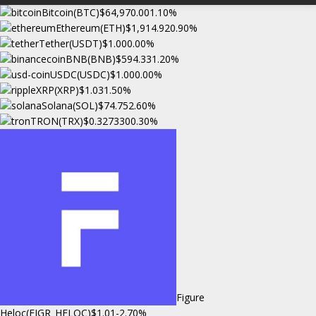
Bitcoin(BTC)
$64,970.00
1.10%
Ethereum(ETH)
$1,914.92
0.90%
Tether(USDT)
$1.00
0.00%
BNB(BNB)
$594.33
1.20%
USDC(USDC)
$1.00
0.00%
XRP(XRP)
$1.03
1.50%
Solana(SOL)
$74.75
2.60%
TRON(TRX)
$0.327330
0.30%
Figure
Heloc(FIGR_HELOC)
$1.01
-2.70%