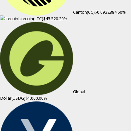
Canton(CC)
$0.093288
4.60%
Litecoin(LTC)
$45.52
0.20%
Global
Dollar(USDG)
$1.00
0.00%