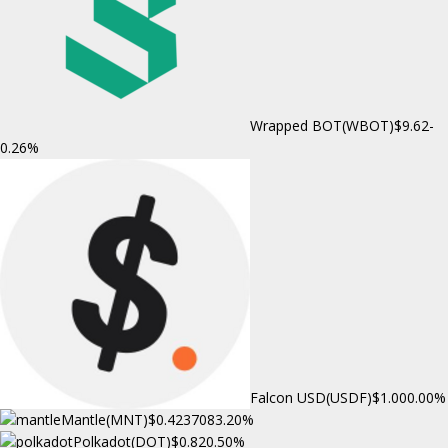
Wrapped BOT(WBOT)
$9.62
-
0.26%
Falcon USD(USDF)
$1.00
0.00%
Mantle(MNT)
$0.423708
3.20%
Polkadot(DOT)
$0.82
0.50%