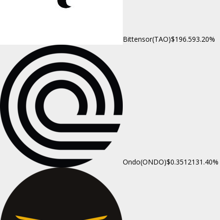
Bittensor(TAO)
$196.59
3.20%
Ondo(ONDO)
$0.351213
1.40%