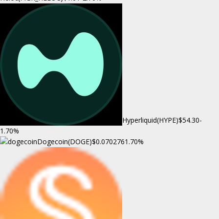
Hyperliquid(HYPE)
$54.30
-
1.70%
Dogecoin(DOGE)
$0.070276
1.70%