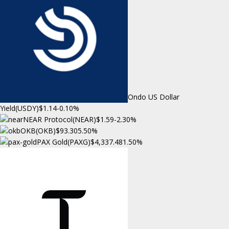
Ondo US Dollar
Yield(USDY)
$1.14
-0.10%
NEAR Protocol(NEAR)
$1.59
-2.30%
OKB(OKB)
$93.30
5.50%
PAX Gold(PAXG)
$4,337.48
1.50%