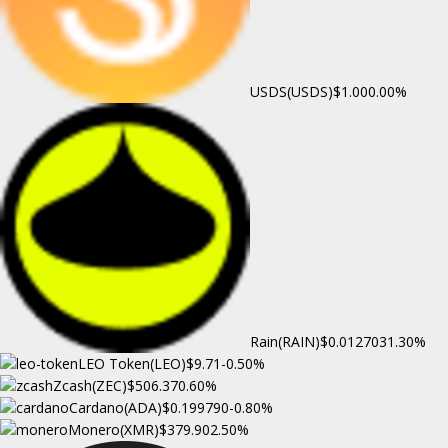
USDS(USDS)
$1.00
0.00%
Rain(RAIN)
$0.012703
1.30%
LEO Token(LEO)
$9.71
-0.50%
Zcash(ZEC)
$506.37
0.60%
Cardano(ADA)
$0.199790
-0.80%
Monero(XMR)
$379.90
2.50%