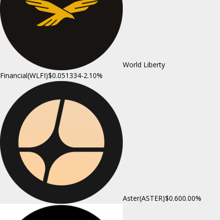
World Liberty
Financial(WLFI)
$0.051334
-2.10%
Aster(ASTER)
$0.60
0.00%