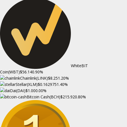
WhiteBIT
Coin(WBT)
$56.14
0.90%
Chainlink(LINK)
$8.25
1.20%
Stellar(XLM)
$0.162975
1.40%
Dai(DAI)
$1.00
0.00%
Bitcoin Cash(BCH)
$215.92
0.80%