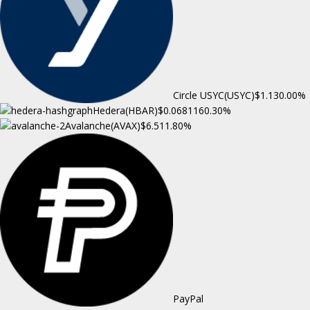
Circle USYC(USYC)
$1.13
0.00%
Hedera(HBAR)
$0.068116
0.30%
Avalanche(AVAX)
$6.51
1.80%
PayPal