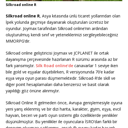
Silkroad online R
Silkroad online R
, Asya kıtasında ünlü ticaret yollarından olan
İpek yolunda geçmişe dayanarak oluşturulan ücretsiz bir
oyundur. Joymax tarafından Silkroad online’nin ardından
oluşturulmuş kendi sınıf ve yeteneklerinizi sergileyebileceğiniz
MMORPG’dir.
Silkroad online geliştiricisi Joymax ve JCPLANET ile ortak
dayanışma çerçevesinde hazırlanan R sürümü arasında az bir
fark yansımıştır.
Silk Road online’de
canavarlar 1 seviye iken
bile gold ve eşyalar düşebilirken, R versiyonunda 70’e kadar
eşya veya oyun parası düşmemektedir. Silkroad-R’de skill ve
diğer point hesaplamaları daha benzersiz ve basit olarak
yapıldığı göz önüne alınmıştır.
Silkroad Online R gelmeden önce, Avrupa genişlemesiyle oyuna
yeni yarış eklenmiş ve bir dizi harita, karakter, giyim, eşya, evcil
hayvan, beceri ve parti oyun sistemi gibi özelliklerde yenilikler
düşünülmüştür. Bu yenilikler ile oyunculara İSRO’dan farklı bir
deneyim oluşması sağlanmış, ancak ilk oyunu kadar başarılı