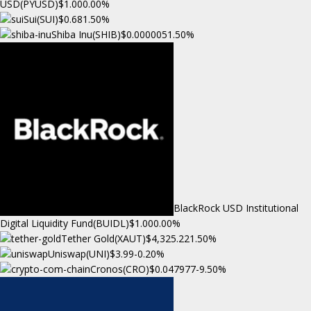
USD(PYUSD)
$1.00
0.00%
Sui(SUI)
$0.68
1.50%
Shiba Inu(SHIB)
$0.000005
1.50%
BlackRock USD Institutional
Digital Liquidity Fund(BUIDL)
$1.00
0.00%
Tether Gold(XAUT)
$4,325.22
1.50%
Uniswap(UNI)
$3.99
-0.20%
Cronos(CRO)
$0.047977
-9.50%