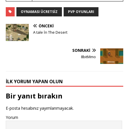
OYNAMASI ÜCRETSIZ
PVP OYUNLARI
ÖNCEKI
A tale İn The Desert
SONRAKI
8bitMmo
İLK YORUM YAPAN OLUN
Bir yanıt bırakın
E-posta hesabınız yayımlanmayacak.
Yorum