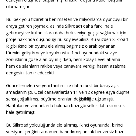
olamamıştır.
Bu ipek yolu ticaretini benimseten ve milyonlarca oyuncuyu bir
araya getiren Joymax, aslında Silkroad’ı daha farklı hale
getirmeyi ve kullanıcılara daha hızlı seviye geçişi sağlamak için
proje hakkında düşündüğünü söyleyebiliriz. Bu yüzden Silkroad
R gibi ikinci bir oyunu ele almış bağımsız olarak oynanan
türevini geliştirmeye koyulmuştu. 1.nci oyunundaki seviye
zorluklarını göze alan oyun şirketi, hem kolay Level atlama
hem de silahların rakibe veya canavara verdiği hasarı azaltma
dengesini tamir edecekti.
Güncellemeleri ve yeni tanıtımı ile daha farklı bir bakış açısı
amaçlanmıştı. Özel canavarlardan 11 ve 12 degree eşya düşme
şansı çoğaltılmış, büyüme oranları değişikliğe uğramıştı.
Haritaları ve zindanlarda bulunan bazı görseller daha simetrik
hale getirilmişti.
Bu Silkroad yolculuğunda ele alınmış, ikinci oyununda, birinci
versiyon içeriğini tamamen barındırmış ancak benzersiz bazı