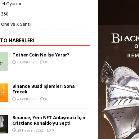
sel Oyunlar
 360
One ve X Serisi
PTO HABERLERI
Tether Coin Ne İşe Yarar?
5 Eylül 2023
0
Binance Busd İşlemleri Sona
Erecek
4 Eylül 2023
0
Binance, Yeni NFT Anlaşması İçin
Cristiano Ronaldo’yu Seçti
24 Haziran 2022
0