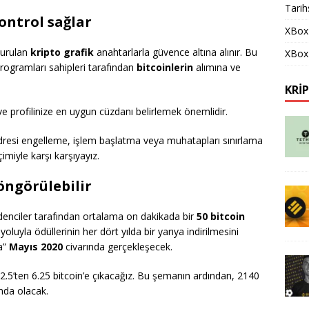
Tarih
ontrol sağlar
XBox
şturulan
kripto grafik
anahtarlarla güvence altına alınır. Bu
XBox 
programları sahipleri tarafından
bitcoinlerin
alımına ve
KRI
kve profilinize en uygun cüzdanı belirlemek önemlidir.
 adresi engelleme, işlem başlatma veya muhatapları sınırlama
çimiyle karşı karşıyayız.
öngörülebilir
denciler tarafından ortalama on dakikada bir
50 bitcoin
luyla ödüllerinin her dört yılda bir yarıya indirilmesini
a”
Mayıs 2020
civarında gerçekleşecek.
2.5’ten 6.25 bitcoin’e çıkacağız. Bu şemanın ardından, 2140
ımda olacak.