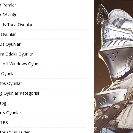
o Paralar
o Sözlüğü
ds Tarzı Oyunlar
 Oyunlar
Os Oyunlar
a Odaklı Oyunlar
osoft Windows Oyun
Oyunlar
ps Oyunlar
 Oyunlar Kategorisi
rpg
ts Oyunlar
TBS
ps Oyun Türleri