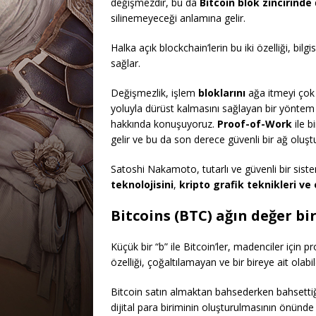
değişmezdir, bu da
Bitcoin blok zincirinde
silinemeyeceği anlamına gelir.
Halka açık blockchain’lerin bu iki özelliği, bilg
sağlar.
Değişmezlik, işlem
bloklarını
ağa itmeyi çok 
yoluyla dürüst kalmasını sağlayan bir yöntem 
hakkında konuşuyoruz.
Proof-of-Work
ile b
gelir ve bu da son derece güvenli bir ağ oluşt
Satoshi Nakamoto, tutarlı ve güvenli bir sist
teknolojisini
,
kripto grafik teknikleri ve 
Bitcoins (BTC) ağın değer bi
Küçük bir “b” ile Bitcoin’ler, madenciler için p
özelliği, çoğaltılamayan ve bir bireye ait olabilen
Bitcoin satın almaktan bahsederken bahsettiği
dijital para biriminin oluşturulmasının önünde