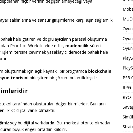
depolanan hiçbir verinin değiştirilemeyeceği veya
Moba
MUD 
isayar saldırılarına ve sansür girişimlerine karşı aşırı sağlamlık
Oyun 
Oyun 
pahalı hale getiren ve doğrulayıcıların parasal oluşturma
olan Proof-of-Work ile elde edilir,
madencilik
süreci
Oyun 
ir işlemi tersine çevirmek yasaklayıcı derecede pahalı hale
PlayS
urur.
PlayS
em oluşturmak için açık kaynaklı bir programda
blockchain
oyun teorisini
birleştiren bir çözüm bulan ilk kişidir.
PS5 O
RPG
rimleridir
RYO
rotokol tarafından oluşturulan değer birimleridir. Bunların
Savaş
 ilk kıt dijital varlık olmaktır.
Simü
miz şey bu dijital varlıklardır. Bu, merkezi otorite olmadan
Strat
 duran büyük engeli ortadan kaldırır.