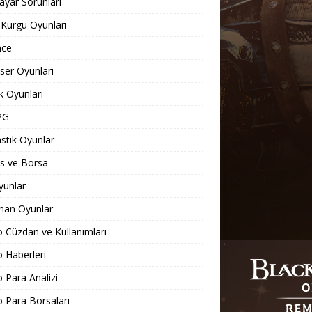
sayar Sorunları
 Kurgu Oyunları
nce
er Oyunları
 Oyunları
PG
stik Oyunlar
s ve Borsa
yunlar
nan Oyunlar
o Cüzdan ve Kullanımları
o Haberleri
o Para Analizi
o Para Borsaları