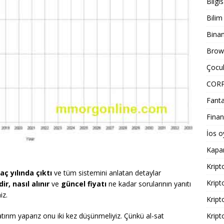
Bilgi
Bilim
Bina
Brows
Çocuk
COR
Fanta
Finan
İos o
Kapa
Kript
aç yılında çıktı
ve tüm sistemini anlatan detaylar
Kript
ir, nasıl alınır
ve
güncel fiyatı
ne kadar sorularının yanıtı
iz.
Kript
yatırım yaparız onu iki kez düşünmeliyiz. Çünkü al-sat
Kript