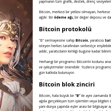
yapmanın tüm grafik, destek, drenç seviyeleri
Bitcoin, merkezi bir yetkisi olmayan, herkese 7
ağdır. Bir
ödeme ağı,
bir değer deposu ve dah
Bitcoin protokolü
“B” sermayesine sahip
Bitcoin
, yaratıcısı
Sat
isteyen herkes tarafından serbestçe erişilebile
addır, yaratıcıların kimliği bugüne kadar bilin
Herhangi bir programcı Bitcoin’in kodunu anali
ve iyileştirmeler önerebilir. Yüzlerce program
gün katkıda bulunuyor.
Bitcoin blok zinciri
Bitcoin, hala büyük bir
“B”
ile aynı zamanda Bit
ağda gerçekleşen tüm işlemleri veya bilgileri de
yani dünya çapında eşler arası bir bilgisayar a