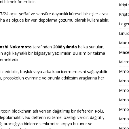
ni bilmek önemlidir.
Kript
/24 açık, şeffaf ve sansüre dayanıklı küresel bir eşler arası
Kript
a az ölçüde bir veri depolama çözümü olarak kullanılabilir.
Legen
Linux
Mac 
oshi Nakamoto
tarafından
2008 yılında
halka sunulan,
Macer
n açık kaynaklı bir bilgisayar yazılımıdır. Bu isim bir takma
memektedir.
Micr
Mmo 
z edebilir, boşluk veya arka kapı içermemesini sağlayabilir
cı, protokolün evrimine ve onunla etkileşim araçlarına her
Mmof
Mmog
Mmo
Mmor
coin blockchain adı verilen dağıtılmış bir defterdir. Rolü,
polamaktır. Bu defterin iki temel özelliği vardır: dağıtılır,
Mmo
ğı aracılığıyla binlerce senkronize kopya bulunur ve
Mmot