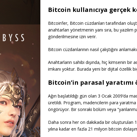
Bitcoin kullanıcıya gerçek k
Bitcoin’ler, Bitcoin cüzdanları tarafından olu
anahtarları yönetmenin yanı sıra, bu yazılım 
gönderilmesine izin verir.
Bitcoin cüzdanlarının nasıl çalıştığını anlama
Anahtarların sahibi dışında, hiç kimsenin bir
imkanı yoktur. Burada yeni bir dijital özellik bi
Bitcoin’in parasal yaratımı 
Ağın başlatıldığı gün olan 3 Ocak 2009’da ma
üretildi. Program, madencilerin para yaratma yo
öngörüyor. Bir sonraki bölüm veya “yarılanm
Daha sonra her on dakikada bir oluşturulan 1
yılına kadar en fazla 21 milyon bitcoin dolaş