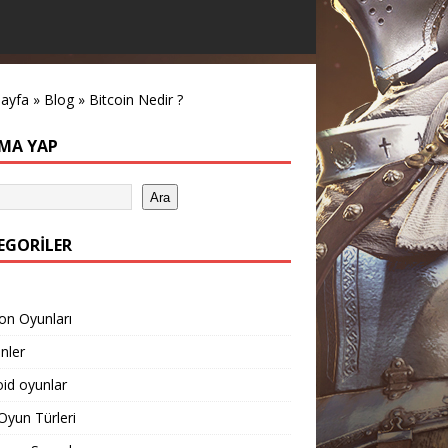
sayfa
»
Blog
»
Bitcoin Nedir ?
MA YAP
Ara
EGORILER
on Oyunları
inler
id oyunlar
yun Türleri