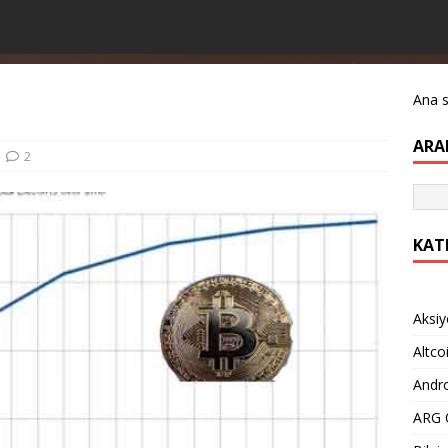
Ana 
ARA
2
KAT
Aksiy
Altco
Andro
ARG O