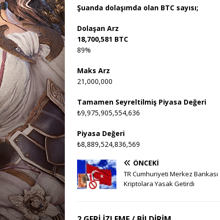
Şuanda dolaşımda olan BTC sayısı;
Dolaşan Arz
18,700,581 BTC
89%
Maks Arz
21,000,000
Tamamen Seyreltilmiş Piyasa Değeri
₺9,975,905,554,636
Piyasa Değeri
₺8,889,524,836,569
ÖNCEKI
TR Cumhuriyeti Merkez Bankası
Kriptolara Yasak Getirdi
2 GERI IZLEME / BILDIRIM