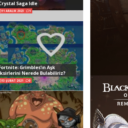
Crystal Saga Idle
11 ARALIK 2023
1
Fortnite: Grimbles’ın Aşk
İksirlerini Nerede Bulabiliriz?
13 ŞUBAT 2021
0