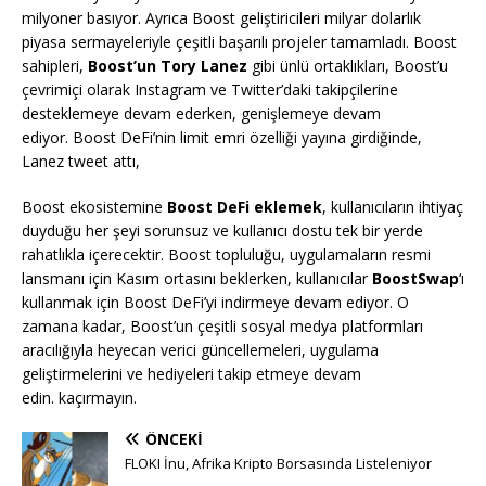
milyoner basıyor. Ayrıca Boost geliştiricileri milyar dolarlık
piyasa sermayeleriyle çeşitli başarılı projeler tamamladı. Boost
sahipleri,
Boost’un Tory Lanez
gibi ünlü ortaklıkları, Boost’u
çevrimiçi olarak Instagram ve Twitter’daki takipçilerine
desteklemeye devam ederken, genişlemeye devam
ediyor. Boost DeFi’nin limit emri özelliği yayına girdiğinde,
Lanez tweet attı,
Boost ekosistemine
Boost DeFi eklemek
, kullanıcıların ihtiyaç
duyduğu her şeyi sorunsuz ve kullanıcı dostu tek bir yerde
rahatlıkla içerecektir. Boost topluluğu, uygulamaların resmi
lansmanı için Kasım ortasını beklerken, kullanıcılar
BoostSwap
‘ı
kullanmak için Boost DeFi’yi indirmeye devam ediyor. O
zamana kadar, Boost’un çeşitli sosyal medya platformları
aracılığıyla heyecan verici güncellemeleri, uygulama
geliştirmelerini ve hediyeleri takip etmeye devam
edin. kaçırmayın.
ÖNCEKI
FLOKI İnu, Afrika Kripto Borsasında Listeleniyor