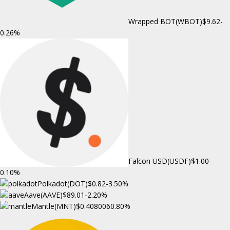
Wrapped BOT(WBOT)
$9.62
-
0.26%
Falcon USD(USDF)
$1.00
-
0.10%
Polkadot(DOT)
$0.82
-3.50%
Aave(AAVE)
$89.01
-2.20%
Mantle(MNT)
$0.408006
0.80%