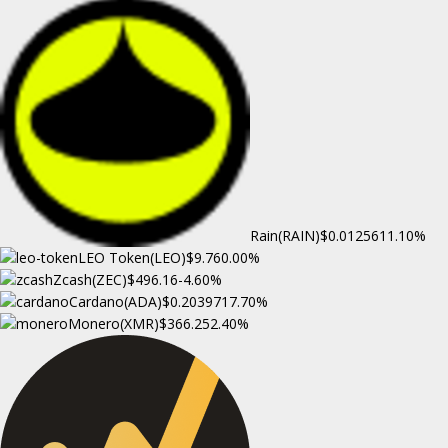
Rain(RAIN)
$0.012561
1.10%
LEO Token(LEO)
$9.76
0.00%
Zcash(ZEC)
$496.16
-4.60%
Cardano(ADA)
$0.203971
7.70%
Monero(XMR)
$366.25
2.40%