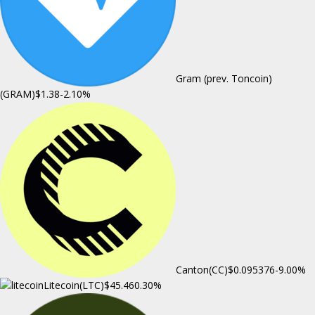
Gram (prev. Toncoin)
(GRAM)
$1.38
-2.10%
Canton(CC)
$0.095376
-9.00%
Litecoin(LTC)
$45.46
0.30%