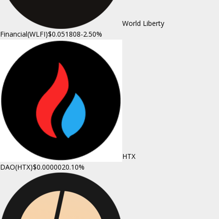
World Liberty
Financial(WLFI)
$0.051808
-2.50%
HTX
DAO(HTX)
$0.000002
0.10%