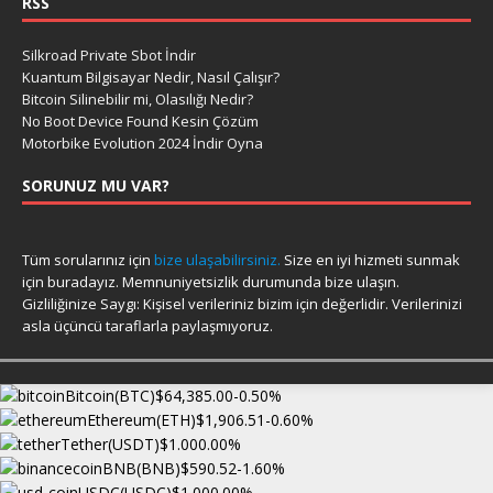
RSS
Silkroad Private Sbot İndir
Kuantum Bilgisayar Nedir, Nasıl Çalışır?
Bitcoin Silinebilir mi, Olasılığı Nedir?
No Boot Device Found Kesin Çözüm
Motorbike Evolution 2024 İndir Oyna
SORUNUZ MU VAR?
Tüm sorularınız için
bize ulaşabilirsiniz.
Size en iyi hizmeti sunmak
için buradayız. Memnuniyetsizlik durumunda bize ulaşın.
Gizliliğinize Saygı: Kişisel verileriniz bizim için değerlidir. Verilerinizi
asla üçüncü taraflarla paylaşmıyoruz.
Bitcoin(BTC)
$64,385.00
-0.50%
Ethereum(ETH)
$1,906.51
-0.60%
Tether(USDT)
$1.00
0.00%
BNB(BNB)
$590.52
-1.60%
USDC(USDC)
$1.00
0.00%