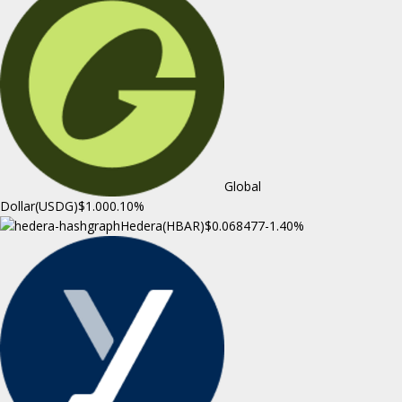
Global
Dollar(USDG)
$1.00
0.10%
Hedera(HBAR)
$0.068477
-1.40%