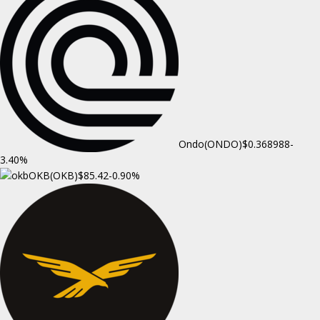
Ondo(ONDO)
$0.368988
-
3.40%
OKB(OKB)
$85.42
-0.90%