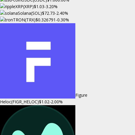
XRP(XRP)
$1.03
-3.20%
Solana(SOL)
$72.73
-2.40%
TRON(TRX)
$0.326791
-0.30%
Figure
Heloc(FIGR_HELOC)
$1.02
-2.00%