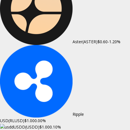
Aster(ASTER)
$0.60
-1.20%
Ripple
USD(RLUSD)
$1.00
0.00%
USDD(USDD)
$1.00
0.10%