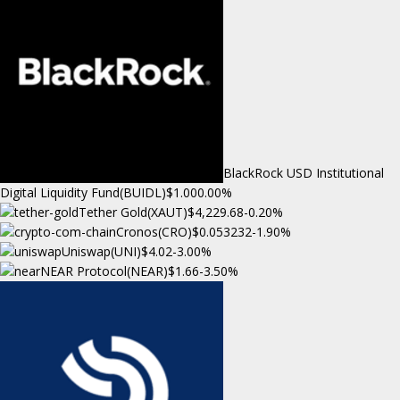
BlackRock USD Institutional
Digital Liquidity Fund(BUIDL)
$1.00
0.00%
Tether Gold(XAUT)
$4,229.68
-0.20%
Cronos(CRO)
$0.053232
-1.90%
Uniswap(UNI)
$4.02
-3.00%
NEAR Protocol(NEAR)
$1.66
-3.50%