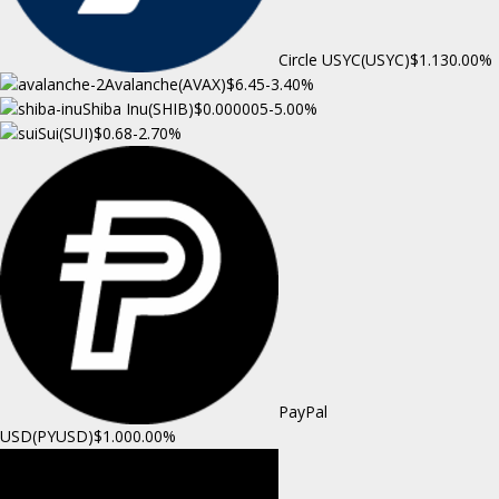
Circle USYC(USYC)
$1.13
0.00%
Avalanche(AVAX)
$6.45
-3.40%
Shiba Inu(SHIB)
$0.000005
-5.00%
Sui(SUI)
$0.68
-2.70%
PayPal
USD(PYUSD)
$1.00
0.00%