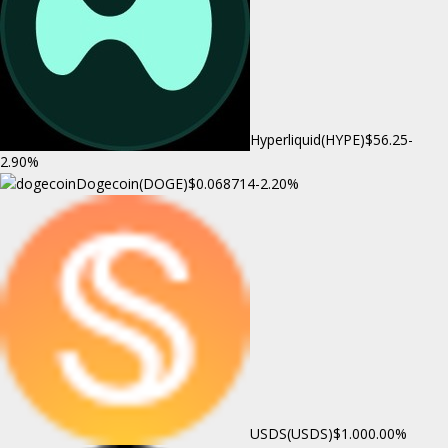
Hyperliquid(HYPE)
$56.25
-
2.90%
Dogecoin(DOGE)
$0.068714
-2.20%
USDS(USDS)
$1.00
0.00%