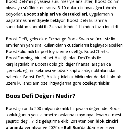
Boost DeFi’nin piyasaya sürülmesiyle analistler, Boost Coin’in
piyasaya sürüldükten sonra 5-10 dolara fırlayacağını tahmin
ediyorlar.
Boost sahipleri ve destekçileri
, uygulamanın
başlatılmasını endişeyle bekliyor; Boost DeFi kullanıma
sunulduktan sonraki ilk 24 saat içinde 11 binden fazla indirildi.
Boost DeFi, gelecekte Exchange BoostSwap ve ücretsiz limit
emirlerinin yanı sıra, kullanıcıların cüzdanlarını bağlayabilecekleri
BoostFolio adlı bir portföy izleme özelliği, BoostCharts,
BoostFarming, bir sohbet özelliği olan DexTools ile
karşılaştırılabilir BoostTools gibi diğer finansal araçları da
içerecek. eğitim sekmesi ve büyük kripto satış noktalarından
haberler. Boost DeFi, özelleştirilebilir bildirimler de dahil olmak
üzere kullanıcıların özel ihtiyaçlarına göre özelleştirilebilir.
Boos Defi Değeri Nedir?
Boost şu anda 200 milyon dolarlık bir piyasa değerinde. Boost
topluluğunun yeni kilometre taşlarına ulaşmaya devam etmesi
şaşırtıcı değil. Yıldız geliştirme ekibi 2014’ten beri
blok zinciri
alanında
yer alıyor ve 2020’de
Bull Run
‘da düzinelerce yeni