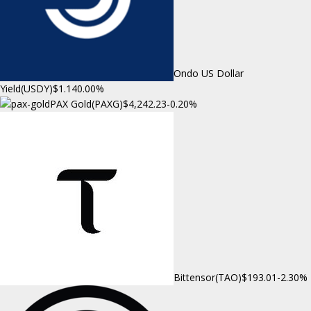
Ondo US Dollar
Yield(USDY)
$1.14
0.00%
PAX Gold(PAXG)
$4,242.23
-0.20%
Bittensor(TAO)
$193.01
-2.30%