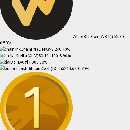
WhiteBIT Coin(WBT)
$55.80
-
0.50%
Chainlink(LINK)
$8.24
0.10%
Stellar(XLM)
$0.161190
-3.90%
Dai(DAI)
$1.00
0.00%
Bitcoin Cash(BCH)
$213.68
-0.70%