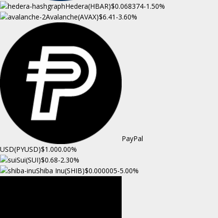
Hedera(HBAR)
$0.068374
-1.50%
Avalanche(AVAX)
$6.41
-3.60%
PayPal
USD(PYUSD)
$1.00
0.00%
Sui(SUI)
$0.68
-2.30%
Shiba Inu(SHIB)
$0.000005
-5.00%