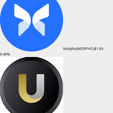
Morpho(MORPHO)
$1.90
-
0.40%