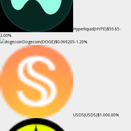
Hyperliquid(HYPE)
$55.65
-
2.00%
Dogecoin(DOGE)
$0.069205
-1.20%
USDS(USDS)
$1.00
0.00%