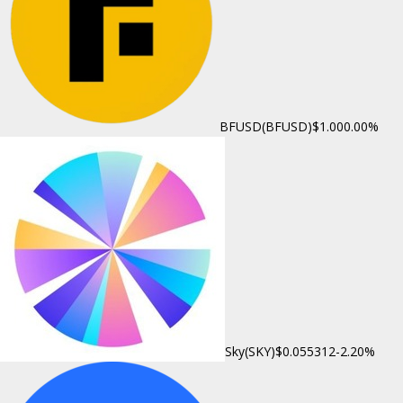
BFUSD(BFUSD)
$1.00
0.00%
Sky(SKY)
$0.055312
-2.20%