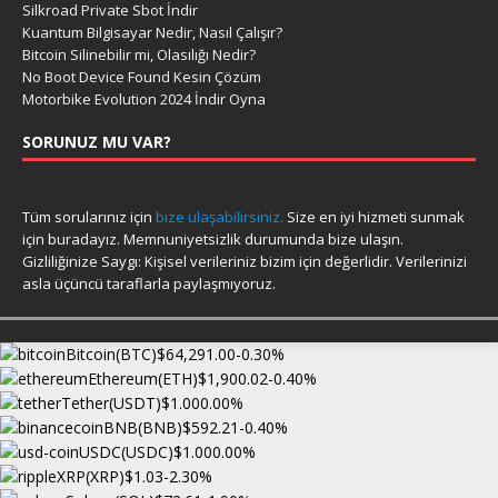
Silkroad Private Sbot İndir
Kuantum Bilgisayar Nedir, Nasıl Çalışır?
Bitcoin Silinebilir mi, Olasılığı Nedir?
No Boot Device Found Kesin Çözüm
Motorbike Evolution 2024 İndir Oyna
SORUNUZ MU VAR?
Tüm sorularınız için
bize ulaşabilirsiniz.
Size en iyi hizmeti sunmak
için buradayız. Memnuniyetsizlik durumunda bize ulaşın.
Gizliliğinize Saygı: Kişisel verileriniz bizim için değerlidir. Verilerinizi
asla üçüncü taraflarla paylaşmıyoruz.
Bitcoin(BTC)
$64,291.00
-0.30%
Ethereum(ETH)
$1,900.02
-0.40%
Tether(USDT)
$1.00
0.00%
BNB(BNB)
$592.21
-0.40%
USDC(USDC)
$1.00
0.00%
XRP(XRP)
$1.03
-2.30%