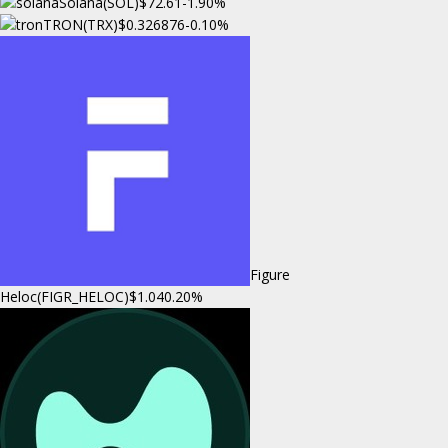
Solana(SOL)
$72.61
-1.90%
TRON(TRX)
$0.326876
-0.10%
Figure
Heloc(FIGR_HELOC)
$1.04
0.20%