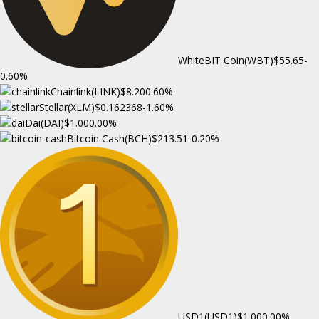
WhiteBIT Coin(WBT)
$55.65
-
0.60%
Chainlink(LINK)
$8.20
0.60%
Stellar(XLM)
$0.162368
-1.60%
Dai(DAI)
$1.00
0.00%
Bitcoin Cash(BCH)
$213.51
-0.20%
USD1(USD1)
$1.00
0.00%