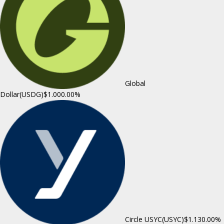
Global
Dollar(USDG)
$1.00
0.00%
Circle USYC(USYC)
$1.13
0.00%