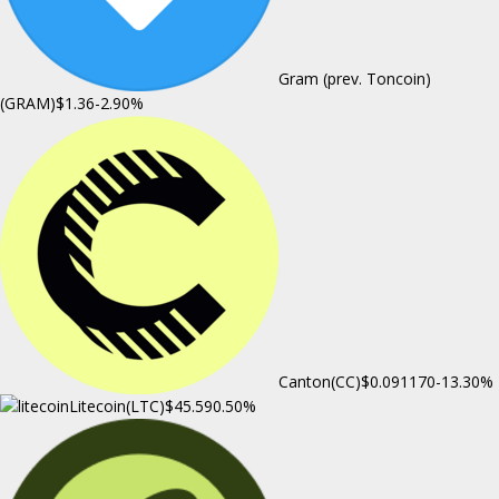
Gram (prev. Toncoin)
(GRAM)
$1.36
-2.90%
Canton(CC)
$0.091170
-13.30%
Litecoin(LTC)
$45.59
0.50%