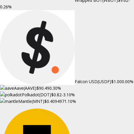
Wrapped BOT(WBOT)
$9.62
-
0.26%
Falcon USD(USDF)
$1.00
0.00%
Aave(AAVE)
$90.49
0.30%
Polkadot(DOT)
$0.82
-3.10%
Mantle(MNT)
$0.409497
1.10%