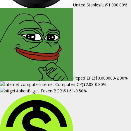
United Stables(U)
$1.00
0.00%
Pepe(PEPE)
$0.000003
-2.90%
Internet Computer(ICP)
$2.08
-0.80%
Bitget Token(BGB)
$1.61
-0.50%