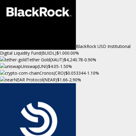
BlackRock USD Institutional
Digital Liquidity Fund(BUIDL)
$1.00
0.00%
Tether Gold(XAUT)
$4,240.78
-0.90%
Uniswap(UNI)
$4.05
-1.50%
Cronos(CRO)
$0.053344
-1.10%
NEAR Protocol(NEAR)
$1.66
-2.90%