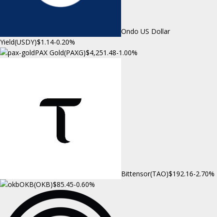
Ondo US Dollar
Yield(USDY)
$1.14
-0.20%
PAX Gold(PAXG)
$4,251.48
-1.00%
Bittensor(TAO)
$192.16
-2.70%
OKB(OKB)
$85.45
-0.60%