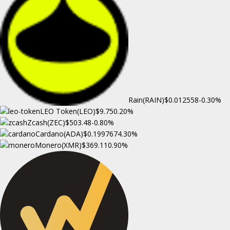
Rain(RAIN)
$0.012558
-0.30%
LEO Token(LEO)
$9.75
0.20%
Zcash(ZEC)
$503.48
-0.80%
Cardano(ADA)
$0.199767
4.30%
Monero(XMR)
$369.11
0.90%