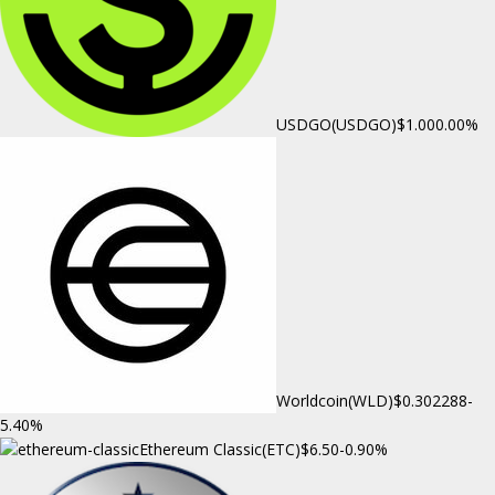
USDGO(USDGO)
$1.00
0.00%
Worldcoin(WLD)
$0.302288
-
5.40%
Ethereum Classic(ETC)
$6.50
-0.90%