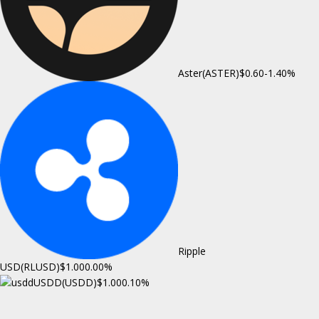
Aster(ASTER)
$0.60
-1.40%
Ripple
USD(RLUSD)
$1.00
0.00%
USDD(USDD)
$1.00
0.10%