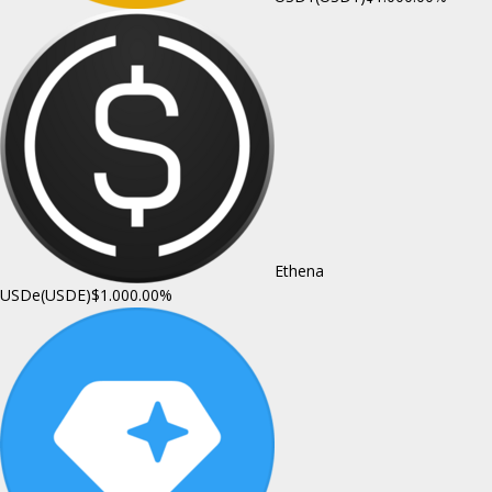
Ethena
USDe(USDE)
$1.00
0.00%