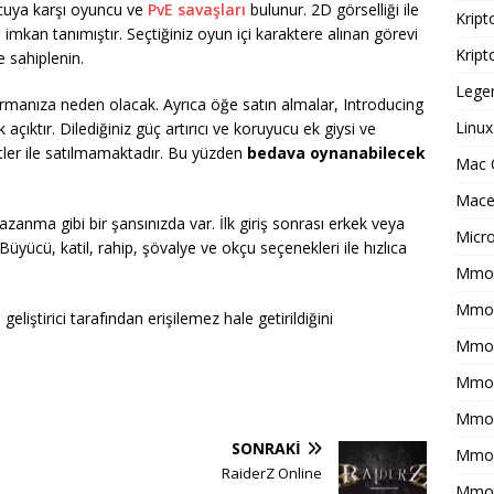
cuya karşı oyuncu ve
PvE savaşları
bulunur. 2D görselliği ile
Kript
mkan tanımıştır. Seçtiğiniz oyun içi karaktere alınan görevi
Kript
 sahiplenin.
Legen
urmanıza neden olacak. Ayrıca öğe satın almalar, Introducing
Linux
açıktır. Dilediğiniz güç artırıcı ve koruyucu ek giysi ve
etler ile satılmamaktadır. Bu yüzden
bedava oynanabilecek
Mac 
Macer
kazanma gibi bir şansınızda var. İlk giriş sonrası erkek veya
Micr
üyücü, katil, rahip, şövalye ve okçu seçenekleri ile hızlıca
Mmo 
Mmof
iştirici tarafından erişilemez hale getirildiğini
Mmog
Mmo
Mmor
SONRAKI
Mmo
RaiderZ Online
Mmot