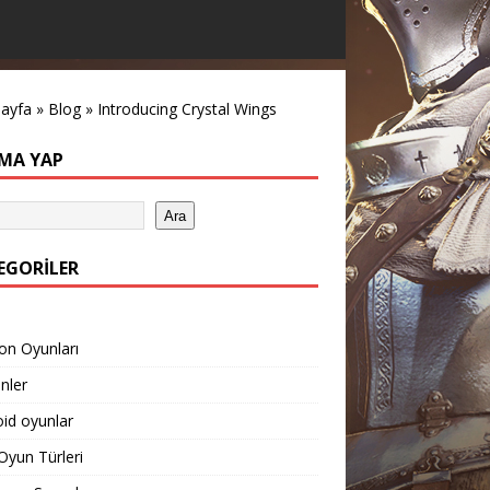
sayfa
»
Blog
»
Introducing Crystal Wings
MA YAP
Ara
EGORILER
on Oyunları
inler
id oyunlar
yun Türleri