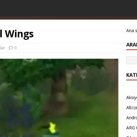
l Wings
Ana 
ARA
lar
0
KAT
Aksiy
Altco
Andro
ARG O