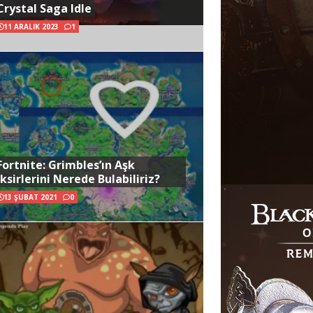
Crystal Saga Idle
11 ARALIK 2023
1
Fortnite: Grimbles’ın Aşk
İksirlerini Nerede Bulabiliriz?
13 ŞUBAT 2021
0