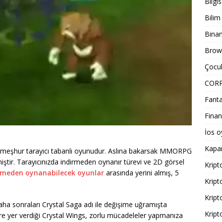
Bilgi
Bilim
Bina
Brows
Çocuk
COR
Fanta
Finan
İos o
Kapa
n meşhur tarayıcı tabanlı oyunudur. Aslına bakarsak MMORPG
ştir. Tarayıcınızda indirmeden oynanır türevi ve 2D görsel
Kript
irmeden oynanabilecek oyunlar
arasında yerini almış, 5
Kript
Kript
ha sonraları Crystal Saga adı ile değişime uğramışta
Kript
klere yer verdiği Crystal Wings, zorlu mücadeleler yapmanıza