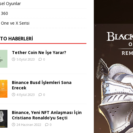
sel Oyunlar
 360
One ve X Serisi
PTO HABERLERI
Tether Coin Ne İşe Yarar?
5 Eylül 2023
0
Binance Busd İşlemleri Sona
Erecek
4 Eylül 2023
0
Binance, Yeni NFT Anlaşması İçin
Cristiano Ronaldo’yu Seçti
24 Haziran 2022
0