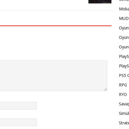
Moba
MUD 
Oyun 
Oyun 
Oyun 
PlayS
PlayS
PS5 O
RPG
RYO
Savaş
Simü
Strat