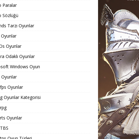
o Paralar
o Sözlüğü
ds Tarzı Oyunlar
 Oyunlar
Os Oyunlar
a Odaklı Oyunlar
osoft Windows Oyun
Oyunlar
ps Oyunlar
 Oyunlar Kategorisi
rpg
ts Oyunlar
TBS
ps Oyun Türleri