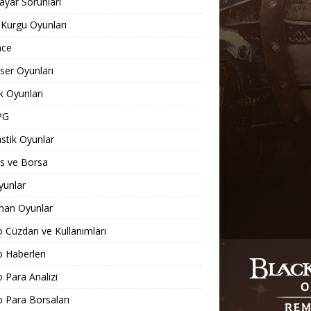
sayar Sorunları
 Kurgu Oyunları
nce
er Oyunları
 Oyunları
PG
stik Oyunlar
s ve Borsa
yunlar
nan Oyunlar
o Cüzdan ve Kullanımları
o Haberleri
o Para Analizi
o Para Borsaları