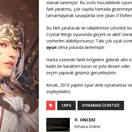
olanak tanımıştır. Bu zorlu mücadelede oyun
fark yaratmış, çok sayıda haritada gezinmeye i
tamamlayarak savaşlarda öne çıkan ITEM’lere
Bu fark yaratacak ve rakiplerinize üstünlük k
Crystal Wings oyununda geçerli ve aktif olarak 
cevherleri alabiliyorsunuz. Tabi çok uçuk ücr
oyun
olma yolunda ilerlemiştir.
Harita üzerinde farklı bölgelere giderek altın 
kadın bir karakteri kurun ve yola devam edin. B
seçim yaparak girişinizi gerçekleştirin.
Ancak, 2010 yapımı oyun artık oynanamaz ve gel
söyleyebiliriz.
CRPG
OYNAMASI ÜCRETSIZ
ÖNCEKI
Achaea Online