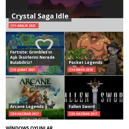
Crystal Saga Idle
11 ARALIK 2023
Fortnite: Grimbles’ın
Aşk İksirlerini Nerede
Bulabiliriz?
Pocket Legends
13 ŞUBAT 2021
10 MAYIS 2018
Arcane Legends
Fallen Sword
30 HAZIRAN 2017
25 HAZIRAN 2017
WINDOWS OYUNLAR