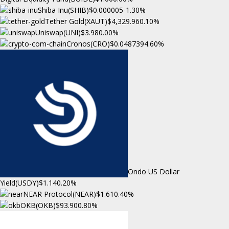
Shiba Inu(SHIB)
$0.000005
-1.30%
Tether Gold(XAUT)
$4,329.96
0.10%
Uniswap(UNI)
$3.98
0.00%
Cronos(CRO)
$0.048739
4.60%
Ondo US Dollar
Yield(USDY)
$1.14
0.20%
NEAR Protocol(NEAR)
$1.61
0.40%
OKB(OKB)
$93.90
0.80%