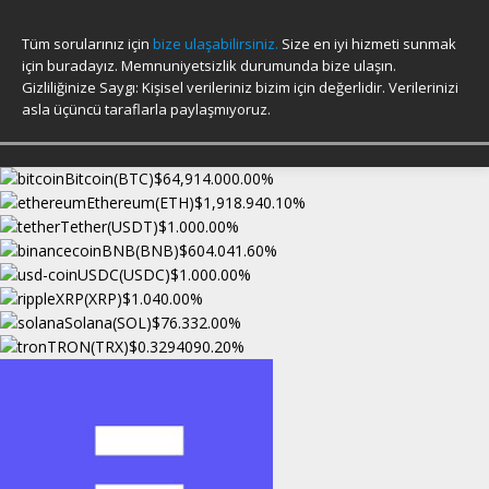
Tüm sorularınız için
bize ulaşabilirsiniz.
Size en iyi hizmeti sunmak
için buradayız. Memnuniyetsizlik durumunda bize ulaşın.
Gizliliğinize Saygı: Kişisel verileriniz bizim için değerlidir. Verilerinizi
asla üçüncü taraflarla paylaşmıyoruz.
Bitcoin(BTC)
$64,914.00
0.00%
Ethereum(ETH)
$1,918.94
0.10%
Tether(USDT)
$1.00
0.00%
BNB(BNB)
$604.04
1.60%
USDC(USDC)
$1.00
0.00%
XRP(XRP)
$1.04
0.00%
Solana(SOL)
$76.33
2.00%
TRON(TRX)
$0.329409
0.20%