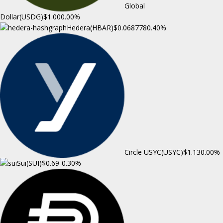
Global
Dollar(USDG)
$1.00
0.00%
Hedera(HBAR)
$0.068778
0.40%
Circle USYC(USYC)
$1.13
0.00%
Sui(SUI)
$0.69
-0.30%