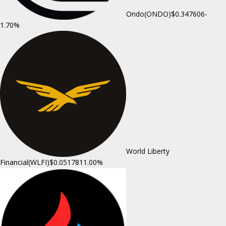
Ondo(ONDO)
$0.347606
-
1.70%
World Liberty
Financial(WLFI)
$0.051781
1.00%