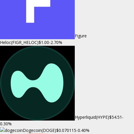
Figure
Heloc(FIGR_HELOC)
$1.00
-2.70%
Hyperliquid(HYPE)
$54.51
-
0.30%
Dogecoin(DOGE)
$0.070115
-0.40%