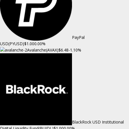
PayPal
USD(PYUSD)
$1.00
0.00%
Avalanche(AVAX)
$6.48
-1.10%
BlackRock USD Institutional
Digital Liquidity Fund(BUIDL)
$1.00
0.00%