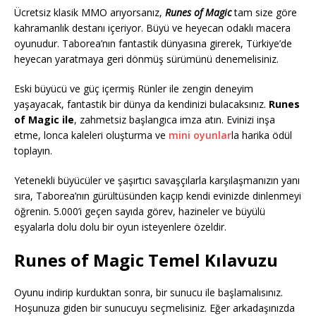
Ücretsiz klasik MMO arıyorsanız,
Runes of Magic
tam size göre
kahramanlık destanı içeriyor. Büyü ve heyecan odaklı macera
oyunudur. Taborea’nın fantastik dünyasına girerek, Türkiye’de
heyecan yaratmaya geri dönmüş sürümünü denemelisiniz.
Eski büyücü ve güç içermiş Rünler ile zengin deneyim
yaşayacak, fantastik bir dünya da kendinizi bulacaksınız.
Runes
of Magic
ile
, zahmetsiz başlangıca imza atın. Evinizi inşa
etme, lonca kaleleri oluşturma ve
mini oyunlar
la harika ödül
toplayın.
Yetenekli büyücüler ve şaşırtıcı savaşçılarla karşılaşmanızın yanı
sıra, Taborea’nın gürültüsünden kaçıp kendi evinizde dinlenmeyi
öğrenin. 5.000’i geçen sayıda görev, hazineler ve büyülü
eşyalarla dolu dolu bir oyun isteyenlere özeldir.
Runes of Magic Temel Kılavuzu
Oyunu indirip kurduktan sonra, bir sunucu ile başlamalısınız.
Hoşunuza giden bir sunucuyu seçmelisiniz. Eğer arkadaşınızda