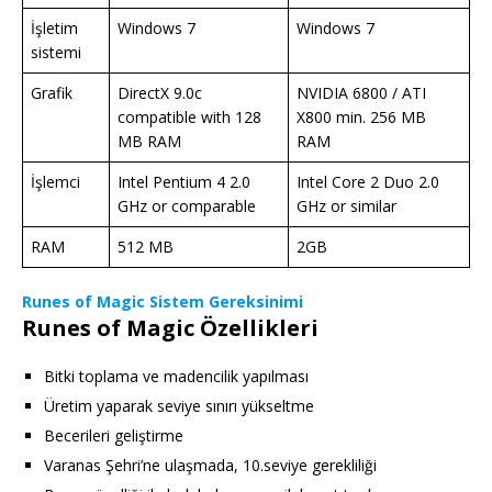
İşletim
Windows 7
Windows 7
sistemi
Grafik
DirectX 9.0c
NVIDIA 6800 / ATI
compatible with 128
X800 min. 256 MB
MB RAM
RAM
İşlemci
Intel Pentium 4 2.0
Intel Core 2 Duo 2.0
GHz or comparable
GHz or similar
RAM
512 MB
2GB
Runes of Magic Sistem Gereksinimi
Runes of Magic Özellikleri
Bitki toplama ve madencilik yapılması
Üretim yaparak seviye sınırı yükseltme
Becerileri geliştirme
Varanas Şehri’ne ulaşmada, 10.seviye gerekliliği