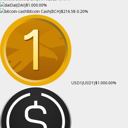
Dai(DAI)
$1.00
0.00%
Bitcoin Cash(BCH)
$216.58
-0.20%
USD1(USD1)
$1.00
0.00%