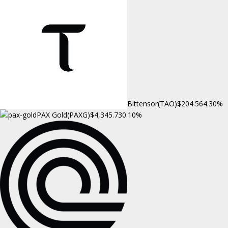
Bittensor(TAO)
$204.56
4.30%
PAX Gold(PAXG)
$4,345.73
0.10%