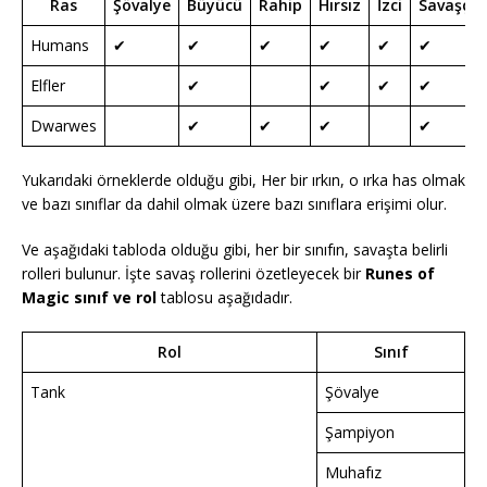
Ras
Şövalye
Büyücü
Rahip
Hırsız
İzci
Savaşçı
Humans
✔
✔
✔
✔
✔
✔
Elfler
✔
✔
✔
✔
Dwarwes
✔
✔
✔
✔
Yukarıdaki örneklerde olduğu gibi, Her bir ırkın, o ırka has olmak
ve bazı sınıflar da dahil olmak üzere bazı sınıflara erişimi olur.
Ve aşağıdaki tabloda olduğu gibi, her bir sınıfın, savaşta belirli
rolleri bulunur. İşte savaş rollerini özetleyecek bir
Runes of
Magic
sınıf ve rol
tablosu aşağıdadır.
Rol
Sınıf
Tank
Şövalye
Şampiyon
Muhafız