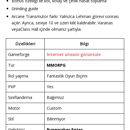
Bonus özelliği ile bol, kolay ve çevik hasat toplama
Grinding guide
Arcane Transmutor farkı: Yalnızca Lehman görevi sonrası
açılır. Ayrıca, seviye 10 ve üzeri kilit kaldırabilir. Varanas
veyaClass Hall içinde olmanız şartıyla.
Özellikleri
Bilgi
Gameforge
İnternet sitesini görüntüle
Tür
MMORPG
Rol yapma
Fantastik Oyun Biçimi
PVP
Yes
Sınıflandırma
Bağımsız
Motor
Custom
Stil
Bilinmiyor
Geliştirici
Runewaker Enter
…