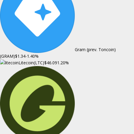
Gram (prev. Toncoin)
(GRAM)
$1.34
-1.40%
Litecoin(LTC)
$46.09
1.20%