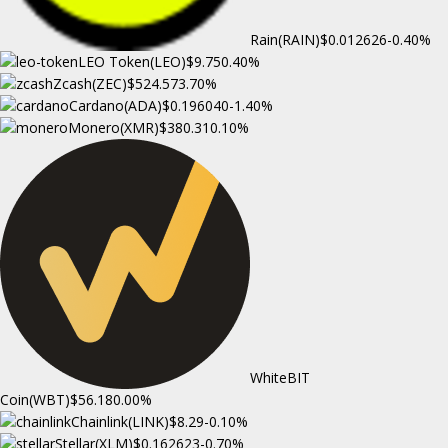
Rain(RAIN)
$0.012626
-0.40%
LEO Token(LEO)
$9.75
0.40%
Zcash(ZEC)
$524.57
3.70%
Cardano(ADA)
$0.196040
-1.40%
Monero(XMR)
$380.31
0.10%
WhiteBIT
Coin(WBT)
$56.18
0.00%
Chainlink(LINK)
$8.29
-0.10%
Stellar(XLM)
$0.162623
-0.70%