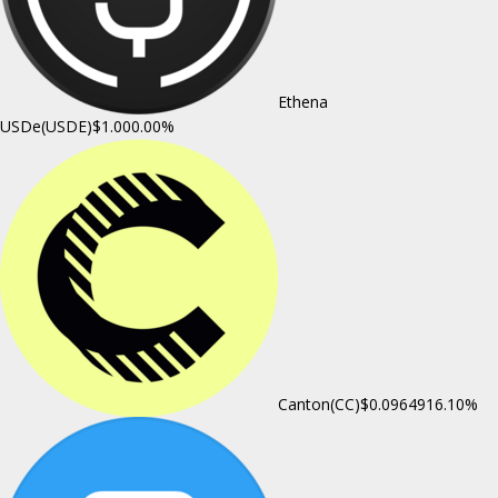
Ethena
USDe(USDE)
$1.00
0.00%
Canton(CC)
$0.096491
6.10%