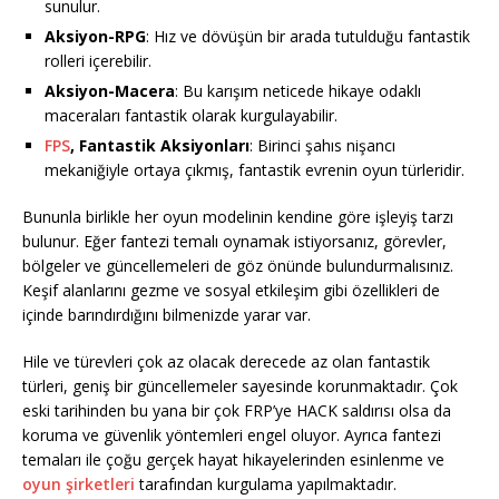
sunulur.
Aksiyon-RPG
: Hız ve dövüşün bir arada tutulduğu fantastik
rolleri içerebilir.
Aksiyon-Macera
: Bu karışım neticede hikaye odaklı
maceraları fantastik olarak kurgulayabilir.
FPS
, Fantastik Aksiyonları
: Birinci şahıs nişancı
mekaniğiyle ortaya çıkmış, fantastik evrenin oyun türleridir.
Bununla birlikle her oyun modelinin kendine göre işleyiş tarzı
bulunur. Eğer fantezi temalı oynamak istiyorsanız, görevler,
bölgeler ve güncellemeleri de göz önünde bulundurmalısınız.
Keşif alanlarını gezme ve sosyal etkileşim gibi özellikleri de
içinde barındırdığını bilmenizde yarar var.
Hile ve türevleri çok az olacak derecede az olan fantastik
türleri, geniş bir güncellemeler sayesinde korunmaktadır. Çok
eski tarihinden bu yana bir çok FRP’ye HACK saldırısı olsa da
koruma ve güvenlik yöntemleri engel oluyor. Ayrıca fantezi
temaları ile çoğu gerçek hayat hikayelerinden esinlenme ve
oyun şirketleri
tarafından kurgulama yapılmaktadır.