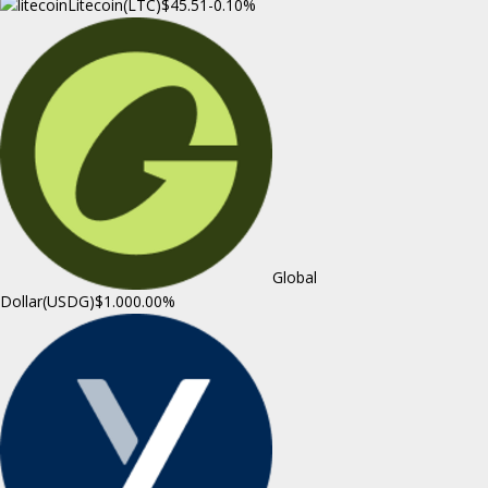
Litecoin(LTC)
$45.51
-0.10%
Global
Dollar(USDG)
$1.00
0.00%