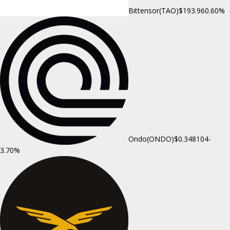
Bittensor(TAO)
$193.96
0.60%
Ondo(ONDO)
$0.348104
-
3.70%