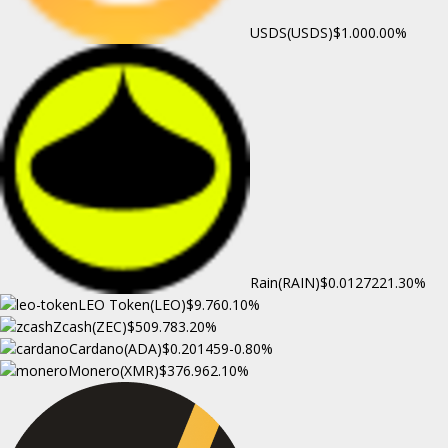
USDS(USDS)
$1.00
0.00%
Rain(RAIN)
$0.012722
1.30%
LEO Token(LEO)
$9.76
0.10%
Zcash(ZEC)
$509.78
3.20%
Cardano(ADA)
$0.201459
-0.80%
Monero(XMR)
$376.96
2.10%