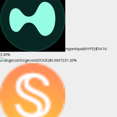
Hyperliquid(HYPE)
$54.16
-
3.30%
Dogecoin(DOGE)
$0.069723
1.20%