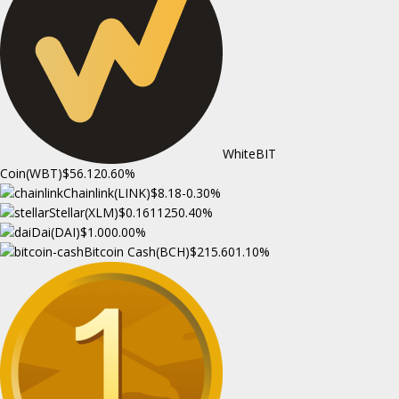
WhiteBIT
Coin(WBT)
$56.12
0.60%
Chainlink(LINK)
$8.18
-0.30%
Stellar(XLM)
$0.161125
0.40%
Dai(DAI)
$1.00
0.00%
Bitcoin Cash(BCH)
$215.60
1.10%