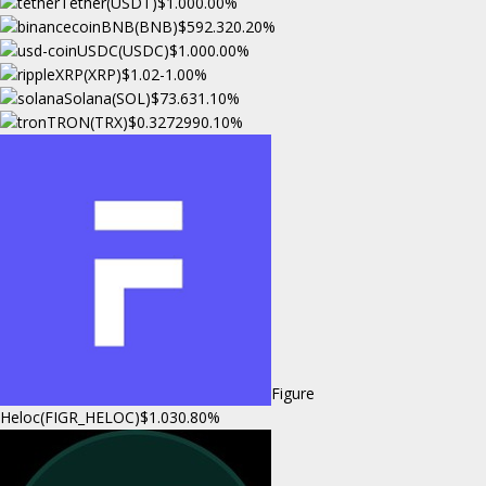
Tether(USDT)
$1.00
0.00%
BNB(BNB)
$592.32
0.20%
USDC(USDC)
$1.00
0.00%
XRP(XRP)
$1.02
-1.00%
Solana(SOL)
$73.63
1.10%
TRON(TRX)
$0.327299
0.10%
Figure
Heloc(FIGR_HELOC)
$1.03
0.80%