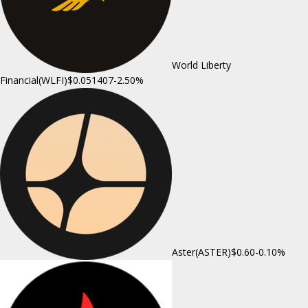
World Liberty
Financial(WLFI)
$0.051407
-2.50%
Aster(ASTER)
$0.60
-0.10%