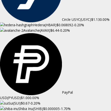
Circle USYC(USYC)
$1.13
0.00%
Hedera(HBAR)
$0.068092
-0.20%
Avalanche(AVAX)
$6.44
-0.20%
PayPal
USD(PYUSD)
$1.00
0.00%
Sui(SUI)
$0.67
-0.20%
Shiba Inu(SHIB)
$0.000005
-1.70%