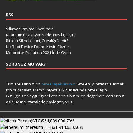
RSS
Silkroad Private Sbot İndir
Kuantum Bilgisayar Nedir, Nasıl Çalışır?
Bitcoin Silinebilir mi, Olasılığı Nedir?
No Boot Device Found Kesin Çözüm
Motorbike Evolution 2024 İndir Oyna
SORUNUZ MU VAR?
Tüm sorularınız için
bize ulaşabilirsiniz.
Size en iyi hizmeti sunmak
için buradayız. Memnuniyetsizlik durumunda bize ulaşın.
Gizliliğinize Saygı: Kişisel verileriniz bizim için değerlidir. Verilerinizi
asla üçüncü taraflarla paylaşmıyoruz.
Bitcoin(BTC)
$64,889.00
0.70%
Ethereum(ETH)
$1,914.63
0.50%