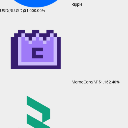
Ripple
USD(RLUSD)
$1.00
0.00%
MemeCore(M)
$1.16
2.40%