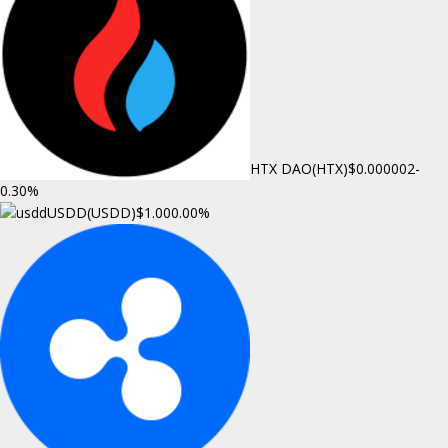
HTX DAO(HTX)
$0.000002
-
0.30%
USDD(USDD)
$1.00
0.00%