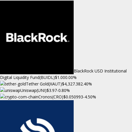
BlackRock USD Institutional
Digital Liquidity Fund(BUIDL)
$1.00
0.00%
Tether Gold(XAUT)
$4,327.38
2.40%
Uniswap(UNI)
$3.97
-0.80%
Cronos(CRO)
$0.050993
-4.50%