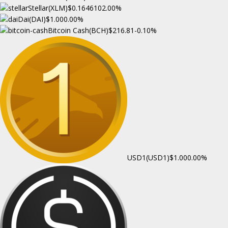
Stellar(XLM)
$0.164610
2.00%
Dai(DAI)
$1.00
0.00%
Bitcoin Cash(BCH)
$216.81
-0.10%
USD1(USD1)
$1.00
0.00%