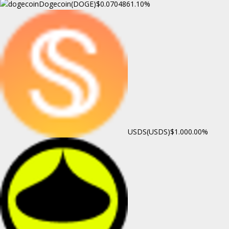
Dogecoin(DOGE)
$0.070486
1.10%
USDS(USDS)
$1.00
0.00%