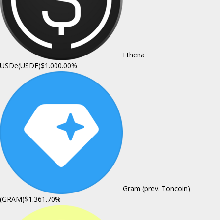
Ethena
USDe(USDE)
$1.00
0.00%
Gram (prev. Toncoin)
(GRAM)
$1.36
1.70%