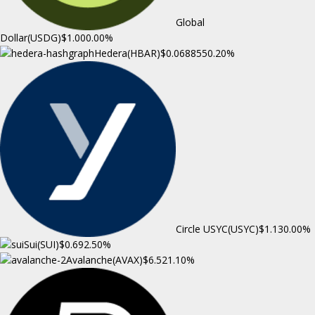
Global
Dollar(USDG)
$1.00
0.00%
Hedera(HBAR)
$0.068855
0.20%
Circle USYC(USYC)
$1.13
0.00%
Sui(SUI)
$0.69
2.50%
Avalanche(AVAX)
$6.52
1.10%