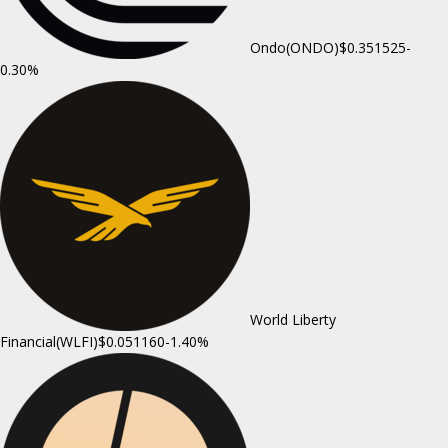
Ondo(ONDO)
$0.351525
-
0.30%
World Liberty
Financial(WLFI)
$0.051160
-1.40%