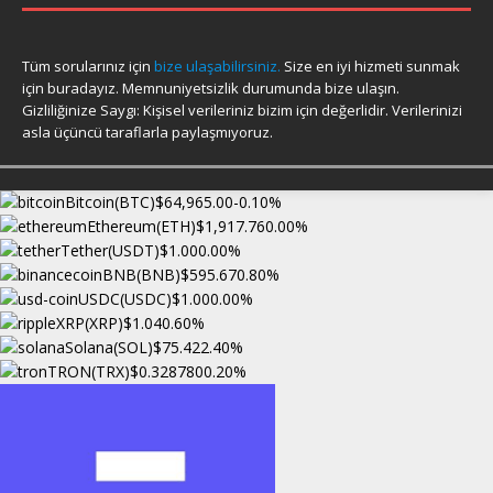
Tüm sorularınız için
bize ulaşabilirsiniz.
Size en iyi hizmeti sunmak
için buradayız. Memnuniyetsizlik durumunda bize ulaşın.
Gizliliğinize Saygı: Kişisel verileriniz bizim için değerlidir. Verilerinizi
asla üçüncü taraflarla paylaşmıyoruz.
Bitcoin(BTC)
$64,965.00
-0.10%
Ethereum(ETH)
$1,917.76
0.00%
Tether(USDT)
$1.00
0.00%
BNB(BNB)
$595.67
0.80%
USDC(USDC)
$1.00
0.00%
XRP(XRP)
$1.04
0.60%
Solana(SOL)
$75.42
2.40%
TRON(TRX)
$0.328780
0.20%