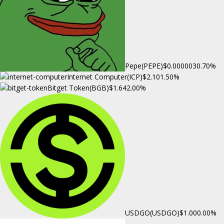
Pepe(PEPE)
$0.000003
0.70%
Internet Computer(ICP)
$2.10
1.50%
Bitget Token(BGB)
$1.64
2.00%
USDGO(USDGO)
$1.00
0.00%