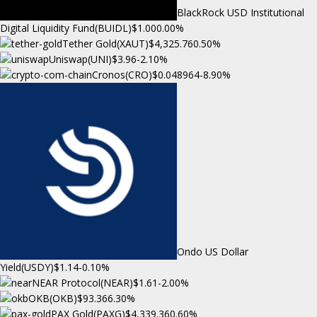
BlackRock USD Institutional
Digital Liquidity Fund(BUIDL)
$1.00
0.00%
Tether Gold(XAUT)
$4,325.76
0.50%
Uniswap(UNI)
$3.96
-2.10%
Cronos(CRO)
$0.048964
-8.90%
Ondo US Dollar
Yield(USDY)
$1.14
-0.10%
NEAR Protocol(NEAR)
$1.61
-2.00%
OKB(OKB)
$93.36
6.30%
PAX Gold(PAXG)
$4,339.36
0.60%