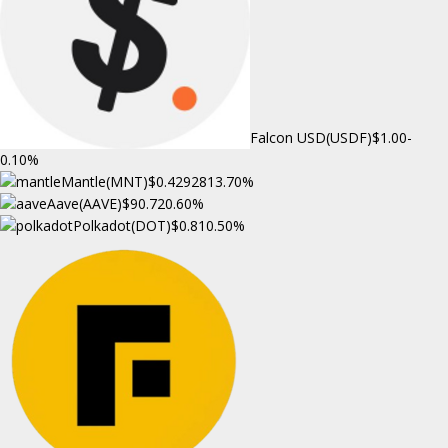
Falcon USD(USDF)
$1.00
-
0.10%
Mantle(MNT)
$0.429281
3.70%
Aave(AAVE)
$90.72
0.60%
Polkadot(DOT)
$0.81
0.50%