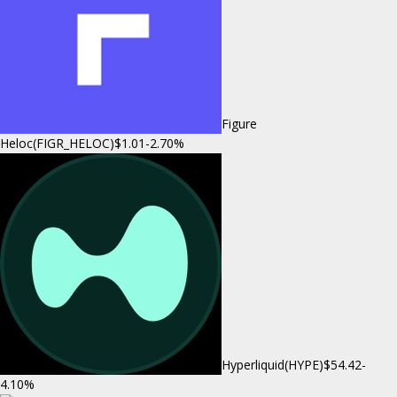
Figure
Heloc(FIGR_HELOC)
$1.01
-2.70%
Hyperliquid(HYPE)
$54.42
-
4.10%