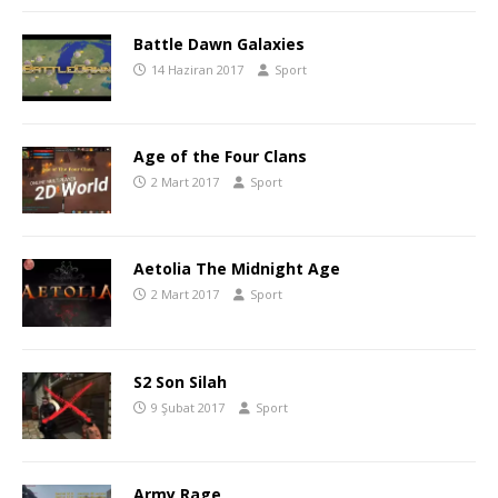
Battle Dawn Galaxies
14 Haziran 2017
Sport
Age of the Four Clans
2 Mart 2017
Sport
Aetolia The Midnight Age
2 Mart 2017
Sport
S2 Son Silah
9 Şubat 2017
Sport
Army Rage