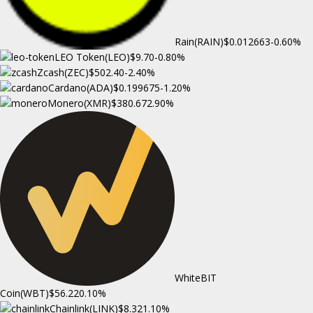
Rain(RAIN)
$0.012663
-0.60%
LEO Token(LEO)
$9.70
-0.80%
Zcash(ZEC)
$502.40
-2.40%
Cardano(ADA)
$0.199675
-1.20%
Monero(XMR)
$380.67
2.90%
WhiteBIT
Coin(WBT)
$56.22
0.10%
Chainlink(LINK)
$8.32
1.10%