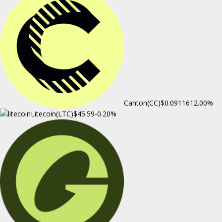
Canton(CC)
$0.091161
2.00%
Litecoin(LTC)
$45.59
-0.20%