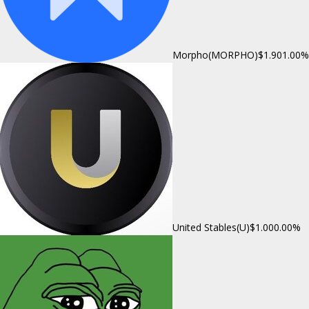
Morpho(MORPHO)
$1.90
1.00%
United Stables(U)
$1.00
0.00%