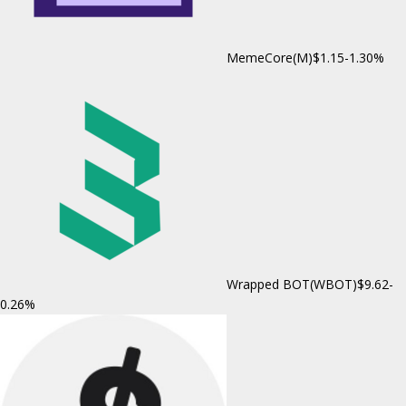
MemeCore(M)
$1.15
-1.30%
Wrapped BOT(WBOT)
$9.62
-
0.26%